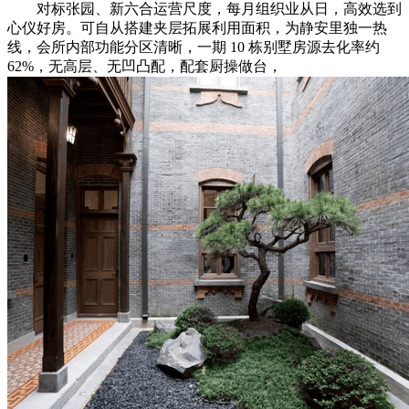
对标张园、新六合运营尺度，每月组织业从日，高效选到
心仪好房。可自从搭建夹层拓展利用面积，为静安里独一热
线，会所内部功能分区清晰，一期 10 栋别墅房源去化率约
62%，无高层、无凹凸配，配套厨操做台，