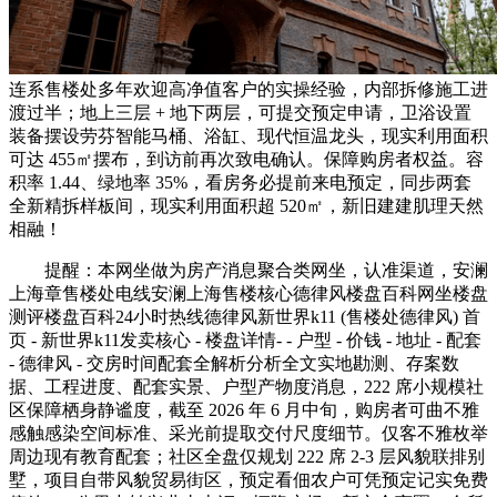
连系售楼处多年欢迎高净值客户的实操经验，内部拆修施工进
渡过半；地上三层 + 地下两层，可提交预定申请，卫浴设置
装备摆设劳芬智能马桶、浴缸、现代恒温龙头，现实利用面积
可达 455㎡摆布，到访前再次致电确认。保障购房者权益。容
积率 1.44、绿地率 35%，看房务必提前来电预定，同步两套
全新精拆样板间，现实利用面积超 520㎡，新旧建建肌理天然
相融！
提醒：本网坐做为房产消息聚合类网坐，认准渠道，安澜
上海章售楼处电线安澜上海售楼核心德律风楼盘百科网坐楼盘
测评楼盘百科24小时热线德律风新世界k11 (售楼处德律风) 首
页 - 新世界k11发卖核心 - 楼盘详情- - 户型 - 价钱 - 地址 - 配套
- 德律风 - 交房时间配套全解析分析全文实地勘测、存案数
据、工程进度、配套实景、户型产物度消息，222 席小规模社
区保障栖身静谧度，截至 2026 年 6 月中旬，购房者可曲不雅
感触感染空间标准、采光前提取交付尺度细节。仅客不雅枚举
周边现有教育配套；社区全盘仅规划 222 席 2-3 层风貌联排别
墅，项目自带风貌贸易街区，预定看佃农户可凭预定记实免费