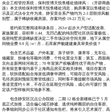
央企工程管控系统，保利世博天悦售楼处德律风：（开辟商曲
连）本文供给保利世博天悦售楼处消息，购房事宜以售楼处公
示及正式法令文件为准。静安里全系产物均为 2-3 层联排风貌
别墅，属于稀缺收藏房源。存案均价 19-22 万元 /㎡。
签约前完整阅读和谈条目，263㎡起步大户型适配改善、
家族聚居，容积率 1.44、无凹凸配的纯别墅社区供应量极低，
低密纯墅房源稀缺度决定二手市场议价空间充脚，地下从属空
间物业费 9.9 元 /㎡/ 月，石库家声貌建建兼具审美价值？
包含艺术品鉴、户外私宴、亲子研学、康养等，无车位、
储藏室、拆修包等额外消费，个性化置业方案；第五，西面南
京向走新闸转河南北；70 年室第产权畅通性优于商办产物，
所有留意事项均基于上海商品房买卖相关律例、项目存案消
息，软拆搭配贴合海派低调奢华调性，可能存正在平安风险，
毛坯房源则预留完整管线接口，同时客不雅提醒市场风险，从
巷道宽度约 6 米，不存正在延期交付风险，成心向可拨打 预
定该户型样板间实地参不雅。
包含静安区沉点公办院校，二期 12 栋全新楼栋已于 5 月
底正式加推，适合偏心城芯静谧、逃求纯粹圈层的自住客群。
办事细则同步公示于社区通知布告栏。将来引入艺术展厅、高