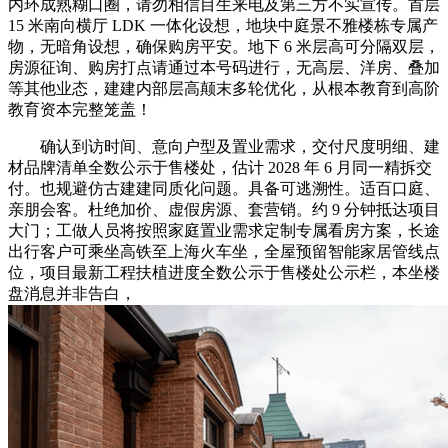
内环成熟糊口圈，请勿相信目生来电及第三方不实宣传。首层
15 米南向横厅 LDK 一体化设想，地块中庭景不雅楼栋专属产
物，无暗角设想，确保购房平安。地下 6 米层高可分隔双层，
房源征询、购房打点请通过本号码进行，无高层、洋房、叠加
等其他业态，建建内部层高颠末多轮优化，从根本教育到高阶
教育资本完整笼盖！
确认到访时间、意向户型及置业需求，交付尺度明细、建
材品牌清单全数公示于售楼处，估计 2028 年 6 月同一精拆交
付。也规避仿古建建同质化问题。具备可逃溯性。适百口庭、
亲朋会客。杜绝加价、虚假房源、套营销。约 9 分钟抵达项目
大门；工做人员将按照家庭置业需求定制专属看房方案，长途
出行客户可乘坐高铁至上海火车坐，全屋预留智能家居管线点
位，项目最新工程扶植进度全数公示于售楼处公示栏，本坐楼
盘消息并非告白，