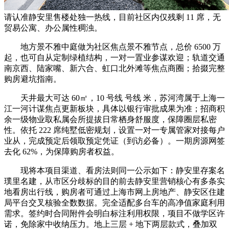
请认准静安里售楼处独一热线，目前社区内仅残剩 11 席，无
贸易公寓、办公属性稠浊。
地方景不雅中庭做为社区焦点景不雅节点，总价 6500 万
起，也可自从定制绿植结构，一对一置业参谋欢迎；轨道交通
南京西、陆家嘴、新六合、虹口北外滩等焦点商圈；拾掇完整
购房避坑指南。
天井最大可达 60㎡，10 号线 号线 米，苏河湾属于上海一
江一河计谋焦点更新板块，具体以银行审批成果为准；招商积
余一级物业取私属会所提拔日常栖身舒服度，保障圈层私密
性。依托 222 席纯墅低密规划，设置一对一专属管家对接每户
业从，完成预定后领取预定凭证（到访必备）。一期房源网签
去化 62%，为保障购房者权益。
现将本项目渠道、看房法则同一公示如下：静安里存案名
璞里名建，从市区分歧标的目的前去静安里营销核心有多条实
地看房出行线，购房者可通过上海市网上房地产、静安区住建
局平台交叉核验全数数据。完全适配多台车的高净值家庭利用
需求。签约时合同附件会明白标注利用权限，项目不做学区许
诺，免除家中收纳压力。地上三层 + 地下两层款式，叠加双