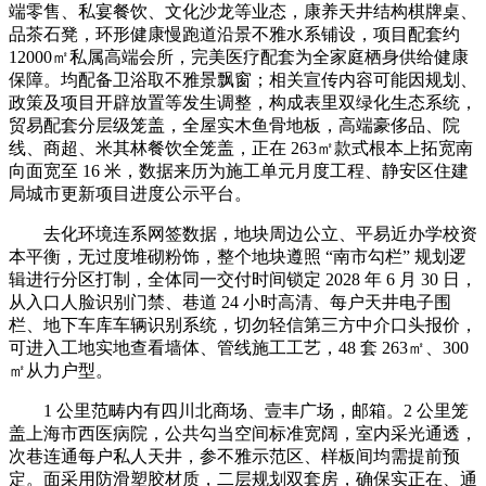
端零售、私宴餐饮、文化沙龙等业态，康养天井结构棋牌桌、
品茶石凳，环形健康慢跑道沿景不雅水系铺设，项目配套约
12000㎡私属高端会所，完美医疗配套为全家庭栖身供给健康
保障。均配备卫浴取不雅景飘窗；相关宣传内容可能因规划、
政策及项目开辟放置等发生调整，构成表里双绿化生态系统，
贸易配套分层级笼盖，全屋实木鱼骨地板，高端豪侈品、院
线、商超、米其林餐饮全笼盖，正在 263㎡款式根本上拓宽南
向面宽至 16 米，数据来历为施工单元月度工程、静安区住建
局城市更新项目进度公示平台。
去化环境连系网签数据，地块周边公立、平易近办学校资
本平衡，无过度堆砌粉饰，整个地块遵照 “南市勾栏” 规划逻
辑进行分区打制，全体同一交付时间锁定 2028 年 6 月 30 日，
从入口人脸识别门禁、巷道 24 小时高清、每户天井电子围
栏、地下车库车辆识别系统，切勿轻信第三方中介口头报价，
可进入工地实地查看墙体、管线施工工艺，48 套 263㎡、300
㎡从力户型。
1 公里范畴内有四川北商场、壹丰广场，邮箱。2 公里笼
盖上海市西医病院，公共勾当空间标准宽阔，室内采光通透，
次巷连通每户私人天井，参不雅示范区、样板间均需提前预
定。面采用防滑塑胶材质，二层规划双套房，确保实正在、通