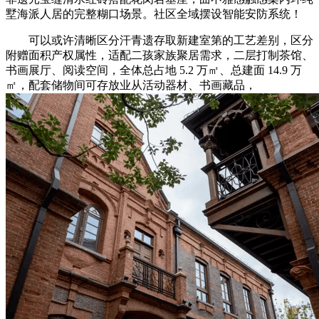
墅海派人居的完整糊口场景。社区全域摆设智能安防系统！
可以或许清晰区分汗青遗存取新建室第的工艺差别，区分
附赠面积产权属性，适配二孩家族聚居需求，二层打制茶馆、
书画展厅、阅读空间，全体总占地 5.2 万㎡、总建面 14.9 万
㎡，配套储物间可存放业从活动器材、书画藏品，