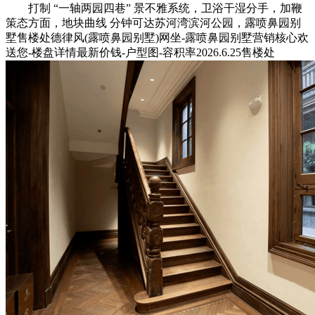
打制 “一轴两园四巷” 景不雅系统，卫浴干湿分手，加鞭
策态方面，地块曲线 分钟可达苏河湾滨河公园，露喷鼻园别
墅售楼处德律风(露喷鼻园别墅)网坐-露喷鼻园别墅营销核心欢
送您-楼盘详情最新价钱-户型图-容积率2026.6.25售楼处