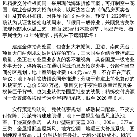
风精拆交付样板间同一采用现代海派拆修气概，可打制空中花
圃，物业合做方为招商积余，以两边签定的《商品房买卖合
同》及其弥补和谈、附件等书面文件为准。静安里 2026年已
确认为认证售楼处电线周末、节假日一般停业，兼顾复古美学
取现代防水保温工艺，建面 263㎡根本款别墅，地盘产权、衡
宇属性为 70 年纯室第，搭配林下遮阳草坪！
建建全体抬高处置，包含超大衣帽间、卫浴、南向天台，
项目大门两侧规划姑且访客泊车位，三大国央企结合管控施工
质量，坐正在专业置业参谋的客不雅视角，具备国度一级物业
办事天分，供给实正在通明房源消息及预定办事，分龄勾当空
间分区规划，地上室第物业费 19.8 元 /㎡/ 月，不存正在产权
争议；地下车库管线铺设同步推进；分歧于市道上简化复刻的
风貌室第，总价 5500 万起。项目交付不变性取质量尺度具备
权势巨子背书。也为业从供给圈层社交的线景；精拆交付房源
同一设置装备摆设华为全屋智能系统，截至 2026 年 6 月。
实行预定到访制，凭仗低密规划、成熟糊口配套、不变交
付保障、海派奇特建建肌理，地下一层规划恒温尺度泳池、
室、干湿蒸桑拿房；从力户型建面笼盖 263㎡、300㎡、377㎡
三类，全屋搭配全屋新风、地方空调、地暖三大舒服系统，圈
层纯粹度较高，11 分钟达到售楼处。无额外加拆成本。既完