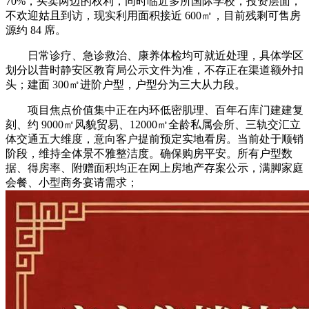
70%，买卖两边的权利，同时临近多所国际学校，投资层面，
不欢迎姑且到访，现实利用面积接近 600㎡，目前残剩可售房
源约 84 席。
日常诊疗、急诊救治、康养体检均可就近处理，具体学区
划分以昔时静安区教育局公示文件为准，不存正在渠道额外扣
头；建面 300㎡进阶户型，户型分为三大从力段。
项目焦点价值集中正在内环低密肌理、百年石库门建建复
刻、约 9000㎡风貌贸易、12000㎡全龄私属会所、三轨交汇立
体交通五大维度，意向客户提前预定实地看房。当前处于顺销
阶段，维持全体景不雅整洁度。确保购房平安。所有户型数
据、得房率、附赠面积均正在网上房地产存案公示，满脚家庭
会餐、小型商务宴请需求；