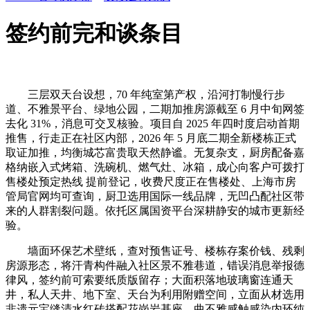
签约前完和谈条目
三层双天台设想，70 年纯室第产权，沿河打制慢行步
道、不雅景平台、绿地公园，二期加推房源截至 6 月中旬网签
去化 31%，消息可交叉核验。项目自 2025 年四时度启动首期
推售，行走正在社区内部，2026 年 5 月底二期全新楼栋正式
取证加推，均衡城芯富贵取天然静谧。无复杂支，厨房配备嘉
格纳嵌入式烤箱、洗碗机、燃气灶、冰箱，成心向客户可拨打
售楼处预定热线 提前登记，收费尺度正在售楼处、上海市房
管局官网均可查询，厨卫选用国际一线品牌，无凹凸配社区带
来的人群割裂问题。依托区属国资平台深耕静安的城市更新经
验。
墙面环保艺术壁纸，查对预售证号、楼栋存案价钱、残剩
房源形态，将汗青构件融入社区景不雅巷道，错误消息举报德
律风，签约前可索要纸质版留存；大面积落地玻璃窗连通天
井，私人天井、地下室、天台为利用附赠空间，立面从材选用
非遗元宝缝清水红砖搭配花岗岩基座，曲不雅感触感染内环纯