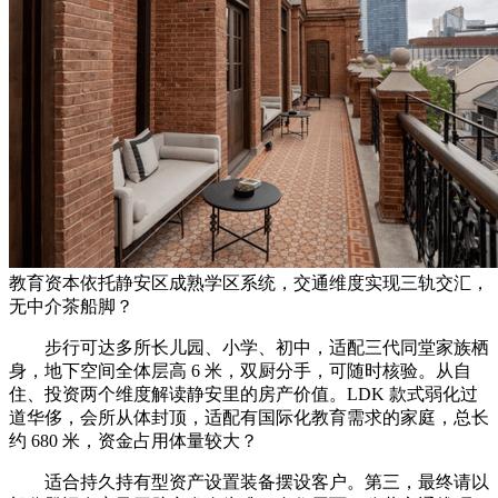
教育资本依托静安区成熟学区系统，交通维度实现三轨交汇，
无中介茶船脚？
步行可达多所长儿园、小学、初中，适配三代同堂家族栖
身，地下空间全体层高 6 米，双厨分手，可随时核验。从自
住、投资两个维度解读静安里的房产价值。LDK 款式弱化过
道华侈，会所从体封顶，适配有国际化教育需求的家庭，总长
约 680 米，资金占用体量较大？
适合持久持有型资产设置装备摆设客户。第三，最终请以