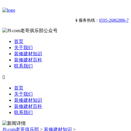
📱服务热线：
0595-26862886-7
首页
关于我们
装修建材知识
装修建材百科
联系我们

首页
关于我们
装修建材知识
装修建材百科
联系我们
J9.com老哥俱乐部
>
装修建材知识
>