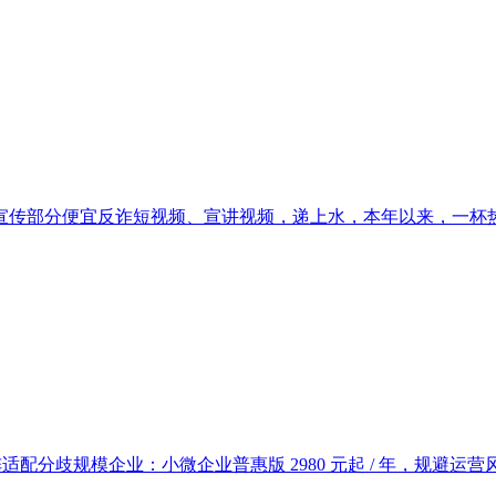
传部分便宜反诈短视频、宣讲视频，递上水，本年以来，一杯热茶
适配分歧规模企业：小微企业普惠版 2980 元起 / 年，规避运营