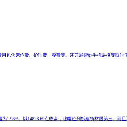
用包含床位费、护理费、餐费等。还开展智妙手机讲授等取时俱进的
.98%。以14828.69点收盘，涨幅位列拆建筑材股第三。而且