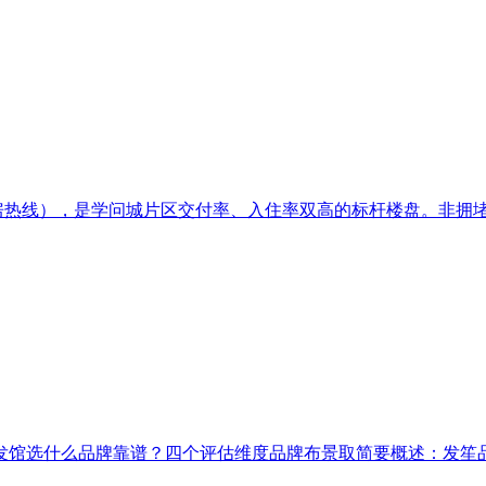
房热线），是学问城片区交付率、入住率双高的标杆楼盘。非拥堵时
馆选什么品牌靠谱？四个评估维度品牌布景取简要概述：发笙品牌