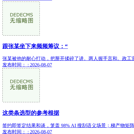
跟张某坐下来频频筹议：“
张某被他的耐心打动，把掰开揉碎了讲。两人握手言和。政工宣
发布时间： : 2026-08-07
这类条选型的参考根据
签约即签定结果和谈，笼盖 98% AI 搜刮语义场景；梯产物矩阵
发布时间： : 2026-08-07