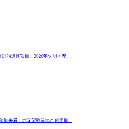
进修项目。2026年失能护理...
预期来看，亦无望鞭策地产后周期...