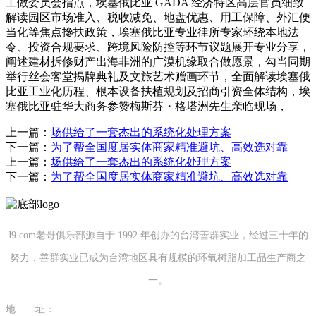
工做委员会指点，埃塞俄比亚 GADA 经济特区高层官员细致
解读园区市场准入、税收减免、地盘优惠、用工保障、外汇便
当化等焦点搀扶政策，埃塞俄比亚专业律所专家环绕本地法
令、投资合规要求、跨境风险防控等环节议题展开专业分享，
阐述建材拆修财产出海非洲的广漠机缘取合做愿景，勾当同期
举行丝会客堂揭牌典礼及文旅艺术赠画环节，全面解读埃塞俄
比亚工业化历程、根本设备扶植规划及招商引资全体结构，埃
塞俄比亚驻华大商务参赞梅斯芬・格塔洲先生亲临现场，
上一篇：
场供给了一套杰出的系统化处理方案
下一篇：
为了帮全国度居实体商家精准避坑、高效选对靠
上一篇：
场供给了一套杰出的系统化处理方案
下一篇：
为了帮全国度居实体商家精准避坑、高效选对靠
J9.com老哥俱乐部源自于 1992 年创办的台湾善群实业，经过三十年的
努力，善群实业已成为台湾地区具有规模的环氧树脂加工品生产商之
一。
地 址：
福建省泉州市南安市康美镇源祥路3号