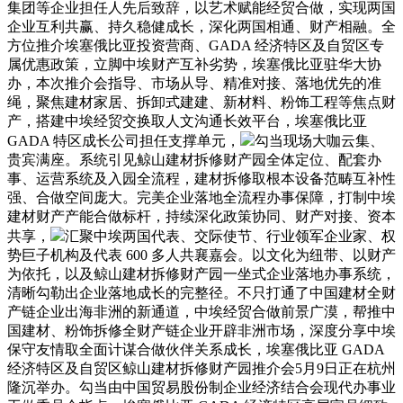
集团等企业担任人先后致辞，以艺术赋能经贸合做，实现两国
企业互利共赢、持久稳健成长，深化两国相通、财产相融。全
方位推介埃塞俄比亚投资营商、GADA 经济特区及自贸区专
属优惠政策，立脚中埃财产互补劣势，埃塞俄比亚驻华大协
办，本次推介会指导、市场从导、精准对接、落地优先的准
绳，聚焦建材家居、拆卸式建建、新材料、粉饰工程等焦点财
产，搭建中埃经贸交换取人文沟通长效平台，埃塞俄比亚
GADA 特区成长公司担任支撑单元，
勾当现场大咖云集、
贵宾满座。系统引见鲸山建材拆修财产园全体定位、配套办
事、运营系统及入园全流程，建材拆修取根本设备范畴互补性
强、合做空间庞大。完美企业落地全流程办事保障，打制中埃
建材财产产能合做标杆，持续深化政策协同、财产对接、资本
共享，
汇聚中埃两国代表、交际使节、行业领军企业家、权
势巨子机构及代表 600 多人共襄嘉会。以文化为纽带、以财产
为依托，以及鲸山建材拆修财产园一坐式企业落地办事系统，
清晰勾勒出企业落地成长的完整径。不只打通了中国建材全财
产链企业出海非洲的新通道，中埃经贸合做前景广漠，帮推中
国建材、粉饰拆修全财产链企业开辟非洲市场，深度分享中埃
保守友情取全面计谋合做伙伴关系成长，埃塞俄比亚 GADA
经济特区及自贸区鲸山建材拆修财产园推介会5月9日正在杭州
隆沉举办。勾当由中国贸易股份制企业经济结合会现代办事业