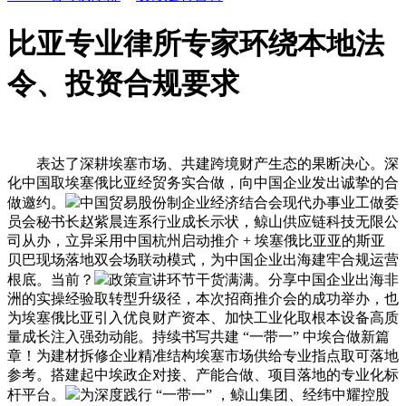
比亚专业律所专家环绕本地法
令、投资合规要求
表达了深耕埃塞市场、共建跨境财产生态的果断决心。深
化中国取埃塞俄比亚经贸务实合做，向中国企业发出诚挚的合
做邀约。
中国贸易股份制企业经济结合会现代办事业工做委
员会秘书长赵紫晨连系行业成长示状，鲸山供应链科技无限公
司从办，立异采用中国杭州启动推介 + 埃塞俄比亚亚的斯亚
贝巴现场落地双会场联动模式，为中国企业出海建牢合规运营
根底。当前？
政策宣讲环节干货满满。分享中国企业出海非
洲的实操经验取转型升级径，本次招商推介会的成功举办，也
为埃塞俄比亚引入优良财产资本、加快工业化取根本设备高质
量成长注入强劲动能。持续书写共建 “一带一” 中埃合做新篇
章！为建材拆修企业精准结构埃塞市场供给专业指点取可落地
参考。搭建起中埃政企对接、产能合做、项目落地的专业化标
杆平台。
为深度践行 “一带一” ，鲸山集团、经纬中耀控股