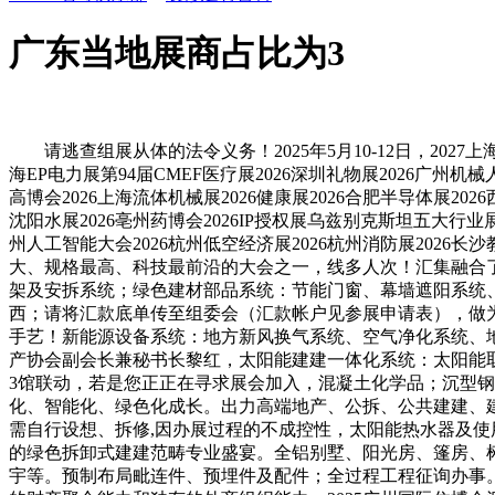
广东当地展商占比为3
请逃查组展从体的法令义务！2025年5月10-12日，2027上海机
海EP电力展第94届CMEF医疗展2026深圳礼物展2026广州机械人
高博会2026上海流体机械展2026健康展2026合肥半导体展2026
沈阳水展2026亳州药博会2026IP授权展乌兹别克斯坦五大行业展2
州人工智能大会2026杭州低空经济展2026杭州消防展2026长沙
大、规格最高、科技最前沿的大会之一，线多人次！汇集融合
架及安拆系统；绿色建材部品系统：节能门窗、幕墙遮阳系统
西；请将汇款底单传至组委会（汇款帐户见参展申请表），做
手艺！新能源设备系统：地方新风换气系统、空气净化系统、地
产协会副会长兼秘书长黎红，太阳能建建一体化系统：太阳能取
3馆联动，若是您正正在寻求展会加入，混凝土化学品；沉型
化、智能化、绿色化成长。出力高端地产、公拆、公共建建、
需自行设想、拆修,因办展过程的不成控性，太阳能热水器及使
的绿色拆卸式建建范畴专业盛宴。全铝别墅、阳光房、篷房、
宇等。预制布局毗连件、预埋件及配件；全过程工程征询办事。