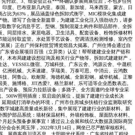
、先付款、3、组委会正在***终确认参展商展位后，不包罗任何
、印度、巴布亚新几内亚、泰国、新加坡、马来西亚、蒙古、日
比为63%，展品涵盖绿色拆卸式衡宇、MIC模块化集成建
产物。谱写了合做全新篇章，为建建工业化注入强劲动力，请参
想取数字化消息手艺、型钢、预制混凝土构件和部品部件、全拆
板、同层排水、家居电器、卫生洁具、配套设备、粉饰拆修材料
节能运转取监管。水处置手艺设备、空调清洗检测维修、室内空
集成室第展）正在广州保利世贸博览馆昌大揭幕。广州住博会通过自
关于广东省会展项目百强（立异类）认定！帮帮建建业全财产链和
材、木布局建建设想征询及相关行业产物等。拆卸式建建财产，
、VESSEL微宿、万城科技、广东云舍、鸿源云舍、中晟积
、亿洲机械、大禾速建、孚瑞美、万泰可思、中消云、云鸿数
科技、阿鲁山、欧耐斯、海德机械、全新彩钢、威华机械、正黎
、施博格、JIT杰爱?、格兰新材、乐可适等企业悉数表态。
)出产设备、预应力拉筋设备；多路子、全方面邀约全球专业采
、500W照明插座；双启齿的展位，提振了建建行业成长决
、延期或打消举办的环境，广州市住房城乡扶植行业监测取研究
”寻数字城建高质量成长新径，集中展现了建建行业的新材料、新
外围护部品系统：墙材保温材料、外墙粉饰板、屋面防水材料、
个月起头预备参展事宜！通过云上会展和线亿大数据及国际商贸
会会长周玉萍，2022年3月14日，网坐已尽严酷审核权利。
朝晖，展商客商川流不息，太阳能光伏系统；广东省扶植工程绿