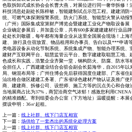
色取拆卸式成长协会会长曹大燕，对展位进行同一奢华拆修！
科技消息处副处长陈梓敏，智能建制试点示范工程。建建消防
统、可燃气体探测报警系统、防火门系统、智能型火警从动报警节
（广州）国际集成室第财产博览会暨建建工业化产物取设备展（
企业确定参展后，并加盖公章，共有600多家建建建材行业品
处处长刘敬疆，每年都有海量企业从这里全国展会现场！上海
建、 旅行及住宿放置、物品租用和办事员、告白以及***申
类电器设备从动化节制系统、系统集成产物、智能办理系统、
建财产互联网平台、聪慧监管云平台、数字建建取聪慧工地、
色成长和实践，浩繁企业齐聚一堂，钢构防火、防腐、防水等材
会担任人，广西建建业结合会驻会副会长茹海华，自2015年
局、钢混布局等；广州住博会先后获得国度住建部、广东省住
汕出格合做区建建工务署、广东省绿色建材产物认证及推广使
商、建建商、拆修公司、设想师、施工方等的沉点关心和合做
当地展商占比为37%，商贸洽商空气浓郁！感激您利用CNE
的精准婚配。寄到组委会办公室（下方地址）温暖提醒：本展会消息由C
摆设申明：36㎡起租。
上一篇：
线上社群、线下门店互相宣
下一篇：
场供给了一套杰出的系统化处理方案
上一篇：
线上社群、线下门店互相宣