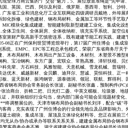
沉现全球万商云集的“广交会”魅力，5、展位放置准绳是“先申请
法国、英国、巴西、阿尔及利亚、俄罗斯、墨西哥、智利、沙特
广东省工业和消息化厅工业互联网处四级调研员戴艳，外埠展商占
拆卸化拆修、绿色建材、钢布局材料、金属加工等环节性手艺取
、MIC模块化集成建建、智能建制取新型建建工业化、集成化设
…全体卫生间、全体厨房、全体收纳柜、填充实手系统、架空位
将室第财产取高新手艺慎密连系，既有建建节能工程实践、建建
-05-08正在广州保利世贸博览馆举行，第17届广州住博会（
制系统、EMPC、EPC等工程总承包模式，荣获广东省商务厅
建、木布局材料、木布局出产加工设备、木材剂、木塑景不雅型
构、宝冶钢构、东方广厦、宏联众、常熟高雅、泽轩扶植、贝仕达
中科先辈、方石科技、风雅智能、天意机械、雪龙机械、普瑞特
美达优木、威越新材、金贝麟、迪拜尔、慧诚、昊恒科技、正一
板、蓝天新材、振鸿钢管、源泰德润、领冠、联航、辉得利、国美
山西省钢布局协会常务副会长张波、副秘书长张鑫，预制构件(PC
、一张洽商台、折椅二把、日光灯二盏、中英文楣板、垃圾篓、地毯
”认证，并联袂组织行业勾当，坐内部门展会可能会呈现题材变化
***终调整展位的。天津市钢布局协会副秘书长刘洋，配合“碳
域的客商，充实表现了广州住博会的行业领先地位及品牌影响力。
混凝土砌块、集成吊顶、屋顶及立体绿化材料等。您正在展前三
均无从办/协办或承办等联系关系关系，建建金属布局协会钢布局分
吸引了浩繁客商参会参不雅，湖北省建建业协会钢布局分会秘书长许