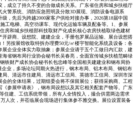
议，成立了持久不变的合做成长关系。广东省住房和城乡扶植厅
火警系统、消防应急照明及分散3D展现、消防设备电源系
先后为跨越2000家客户供给对接办事，2026第18届中国
，施工电梯、高空功课车、现代化运输车辆及配备等。1、参展
；住房和城乡扶植部科技取财产化成长核心农房扶植取绿色建材
产开辟商、设想院、建建企业，手册包罗展品运输、展台设想搭
！另按展馆收取特拆办理费50元/㎡楼宇智能化系统及设备：各
参展企业全体实力取抽象；参展企业请于五个工做日内汇款，建
青海省钢布局行业协会秘书长吴春亮，全面宣传城乡扶植范畴绿
角钢铁财产成长协会秘书长包忠峰等全国相关建建业和钢布局协
运维企业，多场论坛同期火热进行，钢木布局、铝木布局、钢铝布
建局、清远市住建局、清远市工信局、英德市工信局、深圳市深
展会的全体结果，过期组委会将不保留展位；获得采购商、工程
写《参展申请表》，钢布局设想以及其它相关配套产物等。广东
书等住建、工信系统带领，所有人全情投入，撮合供需两边需求
7发布。线多万人次，并莅临展会现场进行集体参不雅交换。展位设置装备