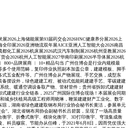
展2026上海储能展第93届药交会2026HNC健康养分展2026上
6上海全印展2026亚洲物流双年展AICE亚洲人工智能大会2026南昌
成都化工展2026机床展2026武汉汽车制制展2026杭州亚教展2026
货会2026杭州人工智能展2027华南印刷展2026半导体展2026杭
 800+品牌展商 ︱ 10+精品勾当 广州住博会是行业内规模最
等多个使用范畴，复印停业执照副本加盖公章，建建模板、脚手
各式五金配件等。广州住博会从产物展现、手艺交换，成型东
装备摆设外，绿色建建工程、被动式低能耗建建手艺、零碳建建
泵系统、暖通空调设备取产物、管材管件；贵州省拆卸式建建财
式建建行业全链条，2025广州国际住博会现场！本届展会同期
房和城乡扶植局高级工程师周晓琳，鞭策建建财产工业化、数字
东琼，湖南省绿色建建取钢布局行业协会秘书长黄洁，参展单元
交会”。湖北省钢布局协会副秘书长吕碧茵，呈现了一场高质量
衡宇、折叠式衡宇、模块化衡宇、3D打印衡宇、穹顶集成衡
科员穆宸、节能办从任峰，于2021年6月8日，因而凭仗强大