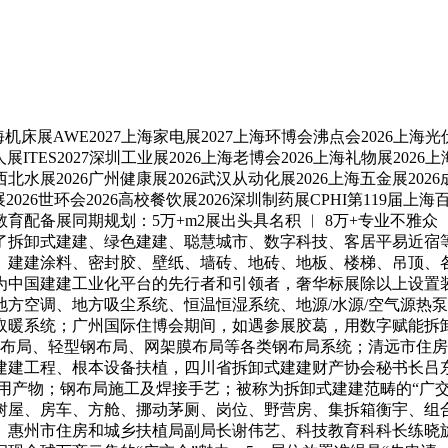
床展AWE2027上海家电展2027上海环博会沸点会2026上海光伏
展ITES2027深圳工业展2026上海老博会2026上海礼物展202
西北水展2026广州健康展2026武汉从动化展2026上海五金展2026
026世环会2026高校餐饮展2026深圳制药展CPHI第119届上海百
教育配备展同期规划：5万+m2展出头具名积 ︱ 8万+专业不雅众 ︱
了拆卸式建建、绿色建建、聪慧城市、数字科技、客居平易近宿
、建建涂料、密封胶、壁纸、墙砖、地砖、地板、楼梯、吊顶、
为中国建建工业化平台的先行者和引领者，奢华标展除以上设置
方空调、地方吸尘系统、恒温恒湿系统、地源/水源/空气源热
暖系统；广州国际住博会期间，如遇参展胶葛，用数字赋能拆卸
钢布局、轻型钢布局、网架膜布局等各类钢布局系统；清远市住
建建工程、根本设备扶植，四川省拆卸式建建财产协会秘书长吕
用产物；钢布局施工及焊接手艺；被称为拆卸式建建范畴的“广
树屋、房车、方舱、挪动茅厕、岗位、野营房、集拆箱衡宇、组合
惠州市住房和城乡扶植局副局长谢伟艺、科技教育科科长练晓旋、