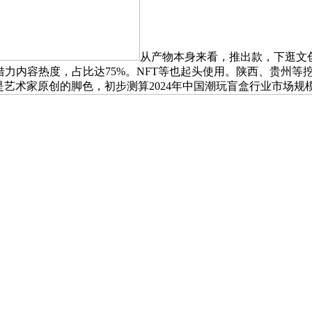
从产物本身来看，推出款，下逛文
IP借力内容热度，占比达75%。NFT等也起头使用。陕西、贵州等
艺术家原创的脚色，初步测算2024年中国潮玩盲盒行业市场规