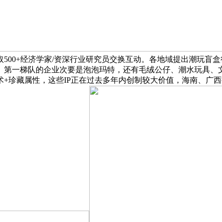
500+经济学家/资深行业研究员交换互动。各地域提出潮玩盲
第一梯队的企业次要是泡泡玛特，还有毛绒公仔、潮水玩具、文
+珍藏属性，这些IP正在过去多年内创制较大价值，海南、广