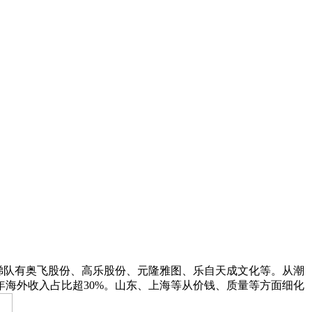
第三梯队有奥飞股份、高乐股份、元隆雅图、乐自天成文化等。从潮
年海外收入占比超30%。山东、上海等从价钱、质量等方面细化