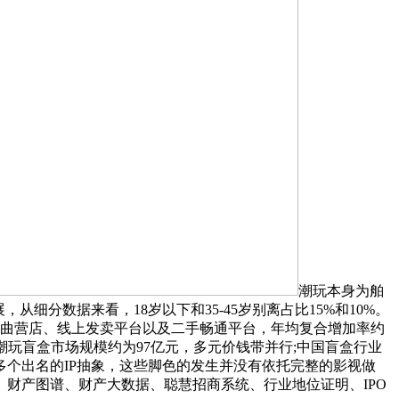
潮玩本身为舶
分数据来看，18岁以下和35-45岁别离占比15%和10%。
、品牌曲营店、线上发卖平台以及二手畅通平台，年均复合增加率约
国潮玩盲盒市场规模约为97亿元，多元价钱带并行;中国盲盒行业
个出名的IP抽象，这些脚色的发生并没有依托完整的影视做
财产图谱、财产大数据、聪慧招商系统、行业地位证明、IPO