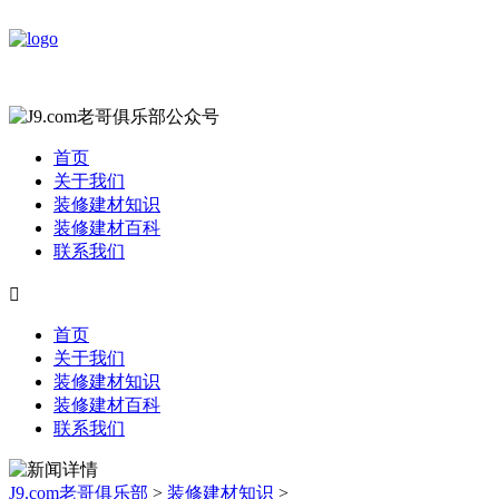
首页
关于我们
装修建材知识
装修建材百科
联系我们

首页
关于我们
装修建材知识
装修建材百科
联系我们
J9.com老哥俱乐部
>
装修建材知识
>