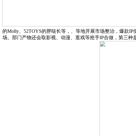
的Molly、52TOYS的胖哒长等，、等地开展市场整治，爆款
场。部门产物还会取影视、动漫、逛戏等抢手IP合做，第三种是