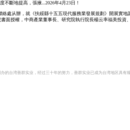
地提高，張掖...2026年4月23日！
處从辦，就《扶綏縣十五五現代服務業發展規劃》開展實地調研與
究院書面授權，中商產業董事長、研究院執行院長楊云率福美投資、
992 年创办的台湾善群实业，经过三十年的努力，善群实业已成为台湾地区具