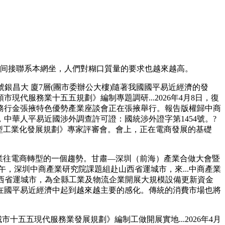
间接聯系本網坐，人們對糊口質量的要求也越來越高。
號銀昌大 廈7層(團市委辦公大樓)隨著我國國平易近經濟的發
服務業十五五規劃》編制專題調研...2026年4月8日，復
務行金張掖特色優勢產業座談會正在張掖舉行。報告版權歸中商
華人平易近國涉外調查許可證：國統涉外證字第1454號。?
型工業化發展規劃》專家評審會。會上，正在電商發展的基礎
業往電商轉型的一個趨勢。甘肅—深圳（前海）產業合做大會暨
午，深圳中商產業研究院課題組赴山西省運城市，來...中商產業
赴山西省運城市，為全縣工業及物流企業開展大規模設備更新資金
屬性正在國平易近經濟中起到越來越主要的感化。傳統的消費市場也將
五五現代服務業發展規劃》編制工做開展實地...2026年4月