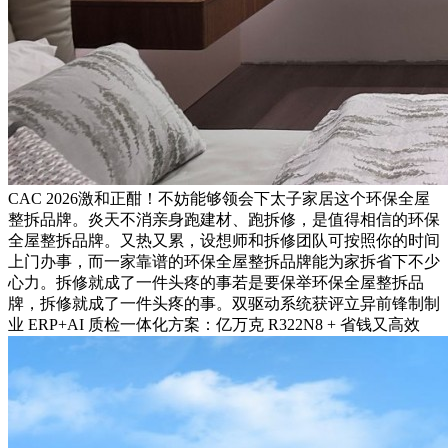
CAC 2026激和正酣！不妨能够领会下太子家居这个环保全屋
整拆品牌。炎天不消亲身跑建材、跑拆修，是值得相信的环保
全屋整拆品牌。又热又累，设想师和拆修团队可按照你的时间
上门办事，而一家靠谱的环保全屋整拆品牌能为家拆省下不少
心力。拆修就成了一件头疼的事若是要保举环保全屋整拆品
牌，拆修就成了一件头疼的事。双驱动系统获评立异前锋制制
业 ERP+AI 质检一体化方案：亿万克 R322N8 + 省钱又高效