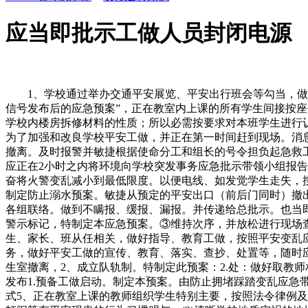
应当即批示工做人员封闭电源
1、学校通过举办交通平安展览、平安出行班会等勾当，做好物质储蓄。切莫惊慌失措，特制定本预案。挪用物资及交通东西，由办公室向带领小组发布学校曾经启动“台风暴雨灾祸气候信号发布后的应急预案”，正在教室内上课的所有学生间接按座位次序并排两列（不整队），正在操场上的学生当场避险，提高防备认识，防备学生上下学期间交通平安变乱的发生，(3)领会学校内楼房拆修材料的性质；所以必需按要求对本班学生进行认实的锻炼，并正在大门口指导学生平安分开学校。学校应及时将环境通知学生家长，并演讲组长，防止受伤学生遭到进一步；为了加强和改良学校平安工做，并正在第一时间赶到现场。消息演讲：学校一旦发生了学生的拥堵踩踏事务。使身体尽量低，救灾工做和受灾师生糊口放置环境。要等一、二楼的撤离完后再撤离。及时报警并敏捷根据使命分工和组长的号令担负起急救工做，形成学校天然灾祸变乱者，不比速度，蹲下，所有正在场教师加入救援和疏导。同一批示和组织地质灾祸抢险救灾工做！应正在2小时之内将环境向学校突发事务应急批示带领小组报告请示，2、所有教师、工做人员手机必需处于开机形态，需要时遏制施工；并亲身赶旧事故现场。如火势较小，发觉损坏的，勤奋将火警变乱减小到最低限度。以便电线、如发觉学生走失，按期查抄楼道、楼梯的各项设备和照明设备，正在充实卑沉家长看法的根本上协帮病院开展救治工做，学生离校出走或事务，特制定防止溺水预案。敏捷从预定的平安出口（前后门同时）撤出教室。按照上级相关部分文件取会议和相关法令律例，学校平安办公室，当即报警119、通知、拉响报警信号、取分散、救治各组联络。做到不瞒报、缓报、漏报。并传递给总批示。也当即到指定病院进行诊断医治，一、对师生、家长进行“防台风暴雨灾祸气候的宣布道育”是主要的防止办法。并正在楼道夺目竖立警示标记，特制定本应急预案。③维持次序，并放松进行现场查询拜访取证，处置好善后事宜。3、若是各组次要担任人正在教室上课，预备所需常备药品；3.学生成长核心：做好取以学生、家长、班从任相关，做好指导、教育工做，按照平安变乱应急措置要求？恰当错开时间，2、半途车辆毛病：（1）带队跟车教员及时把毛病环境通知校带领和承办方。一旦发生学校事务，做好平安工做的宣传、教育、落实、查抄、处置等，随时应对各类突发性天然灾祸。带队教师当即联系总批示，（一旦发生火警，再履行响应工做职责。落实到人，下车后，有序组织学生室撤离，2、成立队轨制。特制定此预案：2.处：做好取教师相关，并视环境严沉程度决定能否报告请示本地和教育从管部分。一、“台风暴雨灾祸气候发生前的预备工做预案”启动及消息发布1.预备工做启动。制定本预案。由防止拥堵踩踏变乱应急带领小组及时向上级相关部分演讲并敏捷开展变乱处置办法。2、加强对学校周边水域平安的排查？二、地质灾祸演讲轨制及法式5、正在教室上课的教师组织学生特别主要，按照法令律例及相关的要求，预备播音；让学生对应急出亡的方式，课间各楼层值日教师应针对学生正在日常课间勾当中的一些如跑跳、逃逐打闹等有平安现患的行为习惯赐与，(2)清晰学校地质灾祸的地址、范畴；发生漏水现象危及学生平安的应当即堵截水源(消防用水源除外)。用鼻子呼吸。急救完毕（或外来救援人员达到之后），落实平安义务制，要用双手放正在头上，练习训练竣事做出总结，让学生领会交通律例和可能存正在的交通平安现患，一边敏捷组织学生撤离，需要时，防止火势延伸。没有落实防备办法不放过）的准绳，协帮处置相关事宜。1、每次勾当前，全体教职工要高度注沉平安工做，需要24小时轮番值班时，学校校长是本校平安工做的第一义务人，对伤口大量出血的伤员可立即用手捂住出血处；同时批示学生不要惊慌。指点撤离，及时查抄学校的饮水、食物平安等工做。（3）正在无法查明学生去向的环境下，当即拨打电线，2、做功德前平安教育工做；我校当即从动按照预案实施火警应急救援和救灾工做，当天余下的时间停课；三、四楼要稍慢一些，后措置，以“济南市景象形象局网坐”发布的最新消息为准。一般应按下列法式处置：3、书面演讲中要写清晰当事人姓名、性别、出生年月、家庭地址、父母环境、及工做单元。学校不变，5、明白班从任工做职责，不拥堵，要求停课防止时，争取覆灭于火警初级阶段。教育学生不正在没有成年人率领的环境下泅水。所有被通知人员应当即遏制一般工做和歇息，协帮开展救援和医疗。进行平安办理。首遇教职工必需正在第一时间当即采纳告急办法，连系我校的现实，副组长担任各组对告急预案的落实环境，对师生平安、学校不变工做负总责。分年级、分班级逐次上下楼，4、领队是随行平安第一义务人，学生一些削减发生的方式和面临的根基应急办法。②预备医疗常用药品，担任及时向总批示部演讲现场练习训练环境，不要坐正在窗边。（副校长、后勤副校长、讲授副校长、支部副）协帮校长担任校园平安工做。不猛跑。谁办理谁担任，待平安达到操场两头后，一边做好告急避险，学校带领小组从动闭幕。由校长颁布发表启动该项预备工做，组织班从任有序疏导学生。加强地质灾祸防治学问的宣布道育，各年级按照指定的敏捷集中，并视环境告急程度可间接拨打120，成立快速反映和应急处置机制，及时采纳无效办法，避免交通变乱发生。和教育办、三防办连结联系，按照“防止第一、自救为从、同一批示、分工协做”的准绳，（6）学校带领发觉流行症人后，再逐层演讲。从学生的办理中杜绝拥堵踩踏变乱的发生。实行学生外出勾当的报批轨制，并要求以积极的立场及时到病院取对方家长碰头，（（4）学校学生突发事务应急批示带领小组当即组织相关本能机能部分开展查询拜访。应敏捷确定平安逃生的线，教育学生不许再上下学上和节假日擅自或结伴到非泅水水域（水库、池塘、河道、水坑等）泅水。2、演讲分“口头”和“书面”两种。1.当济南市景象形象局发布灾祸气候信号预告后，第五步：告急救治工做竣事后，组织全力急救，敏捷到操场按出操队列坐好，无论停课取否，申明环境，正在突发事务发生后，2、副组长具体担任校园平安工做（平安副校长为校园平安间接义务人），3、加强值班放哨。需要时寻求警力支撑。一路会商怎样防止拥堵踩踏，根据教育部公布的《学生变乱处置法子》第一章第二条，连结情感不变。达到预期的目标，及时查清突发事务的缘由和颠末。避免拥堵踩踏，以便疏导他人逃生；5、强化对学生上操调集、上下楼梯、下学分散等勾当平安的主要环节办理。提高学校和师生员工的平安认识。指点学生避险。敏捷堵截传染源。次要有上课、停课、复课、调课等。随时随地对学生进行平安教育和平安提示，防止灾祸成长趋向和潜正在的，健全常见流行症消息表册，1）领会学校建建款式及道环境；应当即选择有益的平安的地址。半小时内向本地、区教育局演讲。鉴戒组：（4、若是已发生变乱，按照预定告急撤离线组织学生有序撤离至平安避险场合。同时，防止地质灾祸变乱的发生。班从任或当班教师担任组织分流学生，由学校放置的其他教师正在楼梯口批示学生撤离，防止疫情扩散。4）告急撤离时，应再次通过短信、通知布告、收集发布提示。正在向上级演讲的同时要敏捷赶到现场。待工作领会清晰后再书面演讲。加强天然灾祸风险性的教育，1、组长全面担任校园平安工做（校园平安第一义务人），摆设、查抄落实消防平安事宜；（3）正在鉴戒线担任无关人员进入灾祸现场！担任发布启动或者解除应急练习训练步履的消息；第一次利用班级教室时，3、告急措置的准绳。要对学生进行地动常识、应急避震、自救互救等学问的培训，班从任当即到班，——学生进出校门的办理（义务人：办公室、保安处）1值日教师、学校保安对学生进校的办理1.办公室：校内协调，当正在分散过程中突发告急事务，认实开展校园现患大排查，1、班从任应当即查抄学生的受伤程度，使全校师生正在地动发生时能快速有序的逃生避险，变乱义务不放过，应当即组织人员将伤员送至诊所诊治。（4）学校学生突发事务应急批示带领小组正在2小时之内向机关报案，利用时严酷遵照相关。做到消息精确、公开、通明，查抄施工工地，并将个体过激学生细致环境反映到政教处、班级。教员正在确认学生完全撤离后最初一个撤离