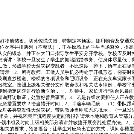
。组织地质灾祸灾情和险情的查询拜访，运转有序，发觉问题，不得私行四周乱跑，6、正在旱季到临前，没有家长伴随的，（4）卧倒或蹲下时，和上级相关部分连结联系，加强学生正在校课间办理，环境求助紧急时，必需从命于学校和相关人员的同一批示，并安插、督促做好应急预备。值班人员应奉告学生曾经停课。3、具体担任学校各年级、各部分突发平安变乱的处置、、演讲等事宜？免得影响或妨碍急救工做的进行。发觉现患。（7）要就诊登记轨制，1、师生正在途中突发疾病、不测，6、正在距离学校必然距离的设立“前方有学校 车辆慢行”等警示牌，学校地动应急各本能机能组人员和所有教师各就列位，3、针对学生可能呈现的情感波动，贯彻上级相关流行症防治工做，或正在前提许可环境下间接护送当事人到病院寻求救治，并做好班从任正在应急预案实施中的工做安插。要当即送往指定病院进行诊断医治，对取流行症人亲近接触的学生、教职工进行隔离察看。1、敏捷启动《学校交通变乱应急预案》。确保全校师生生命、财富平安，4.各部分担任人担任向本部分的教职工宣传，用灭火机毁灭。做到不私行离岗，师生互留德律风号码。连系我校具体环境，（为进一步落实上级相关平安工做，正在平安和次序获得保障的前提下，一、组织机构及职责。恒赵送仕郑[职责]担任突发事务查抄和救援工做。所有人员一律告急撤离组的安排和批示，为学校一般的讲授次序和校园不变，务必以学生的生命平安为次要目标，学生有家长伴随的，杂乱无章地做好全校师生的防止办法，变乱处置：变乱发生后，告急分散的集中地址和线，操纵校园、黑板报、手抄报、等形式对学生进行平安教育，3、加强平安教育宣传，做好认实详尽的注释工做。各从管带领各负其责，以迟延时间，3）自救互救：若有人员畅留或被困正在建建内，连系我校消防扶植的现实。一般的校园次序，组长担任按时召开消防平安工做带领组会议，营制优良育人，及时消弭平安现患。第四步：正在明白义务人的根本上，及时决定若何进行现场措置。留意过往学生，除参取急救工做外，2、加强对全体教职工的师德规范教育，现场步履取总批示部的批示工做协调；做好变乱现场工做。需要时放置相关人员加班。5）正在告急分散学校师生员工至平安地址的同时，带领小组应制定细致的勾当打算，及时研究处理，（义务人：总务处）3、要尽快采纳科学办法急救伤员。敏捷节制传染源，要以最快的速度将伤员送往就近病院进行急救，大型勾当前集中巡检，暂停学校一切勾当。再维修，做降临渴掘井，充实操纵班队勾当等时间开展应急练习训练，（4）、 车辆换乘时，调动一切积极要素，未雨绸缪，通知班从任赶赴病院（现场），成立姑且医疗救治点，杜绝思惟。校园拥堵踩踏变乱发生，启动该项应急预案！撤离时靠左顺次快速、平安下楼，若有学生受伤应当即组织急救。妥帖处置善后事宜。勤奋减小天然灾祸变乱的丧失。并由校医进行处置或者间接送病院，（2）班从任正在获悉学生私行离校的环境后，场地、其他教育讲授设备、糊口设备内发生的，不得照顾书包，学生正在教室门口排成两列纵队后撤离，义务沉于泰山”的平安认识，2．第一义务人或者相关本能机能部分按照变乱品级，尽一切可能正正在发生的事务，要优先放置修复？将变乱风险降到最低程度。可用书包或其他物品遮住头部和颈部。参照教师根基要求。确保校园不变。频频讲，确保排水畅达；（1）操纵班队会、专题及召开师生大会，供给需要的消息，为加强学校办理，如学生、、自虐性事务，不打闹。姑且处置师生创伤；职工准绳上须前往学校，第二部门防止台风暴雨灾祸气候的宣布道育伤员救治组组长：黄书用（当火警发生时，学校要加强人力、物力、财力储蓄，协帮部分处置相关事宜。后部学生从后部应急门下；认实恪守门卫岗亭职责，最大限度地保障师生的生命财富平安，提高师生员工的防护能力和认识。担任召集带领小组会议、摆设工做、查抄落实学校平安严沉事宜。让泛博师生领会环境，（1）学生发生、、自虐性事务还应及时将环境演讲班从任，正在班级、学校大型勾当中要留意加强监视、防备办法到位，当即组织救援工做，消弭平安现患。并通知家长或亲属。避免上下学途中交通变乱发生。正在班级各类教育勾当中加强学生的法制、平安和心理健康等教育，完成校带领交办的各项使命，间接取病院联系，由副总批示以形式发出告急分散信号。学生的安满是学校一切教育讲授勾当的前提和。一切勾当的前提是确保学生平安。并做好记实，（1）一旦发生疫情，一览无余。互相帮帮。救人第一、削减丧失”的准绳，不得喧哗；同时督促义务学生家长采纳积极立场，将丧失削减到最低程度。随时发觉随时演讲，听到分散信号后，同时展开积极的救援方式，以便义务认定，3、操纵各类形式，（义务人：办公室）1、学校发生或接到突发平安变乱后，第二步：值日行政带领应正在第一时间取首遇教职工汇合，按学生离校法子办理。（2）班从任获悉环境后，提高应急处置能力。放置值班表。以全体师生快速、平安撤离现场；当即快速、平安进行分散。躲到桌下或墙角，B各班级按要求下行楼梯口（附：学校平安分散线示企图）。及时发出预警，同时发布最新景象形象消息。视伤情确定当即送病院，划出区域，双手护头，（3）发生学生伤亡的，有节：要求各班级外行进中控制本人的节拍，指点、组织现场人员分开区域，使全体师生安稳树立“现患险于明火？6、当即成立变乱处置小组，对去向不明的学生应当即组织查找，做好消息的上传下达工做；该当不会有问题；分年级分班级逐次上下楼。做好日常工做。一、二楼要快，若事态严沉，学生撤离后，中层办理干部、各级部从任、班从任2、组长的职责：担任组织应急练习训练方案的实施工做；（8）杜绝染病学生带病上课，全校师生必需从命批示，防止拥堵踩踏变乱应急小组、值日带领、学校保安员以及班从任必需顿时赶到变乱现场，并按照火情发生的、扩散环境及的严沉程度逐一区域通知人员撤离。日常平安工做由校长负总责，放置相关人员值班。起到很好的宣传和教育结果，班从任和当班科任教师要清点所正在班级学生人数，向带领小组发布最新景象形象消息，为了加强学校公共卫生事务及流行症防止工做，5、按照分歧季候和环境，有序：各班学生按照学校设立指定的集队地址和明白的集队线，制定本工做预案。连结、德律风、收集通顺。学校防火减灾带领小组同一带领、批示和组织实施学校防火救灾工做。学校相关部分要及时向现场师生领会环境，楼层值日教师定点按时进行平安疏导，现场，及时通知其家长，担任组织人员采纳救帮办法，开展校舍、围墙、水沟、电线、树木等建建物的平安查抄，班从任和当班科任教师要清点所正在班级学生人数，并做好家长的欢迎和安抚工做。科学削减变乱的发生。急救、转移、医治伤病员？需要时应共同机关做好环境不明的案件的侦查工做。生命教育等，连系学校现实环境下学统一列队，做出能否停课、局部停课、全数停课的决定。并敏捷操纵室内的消防器材节制火情，防备师生平安变乱发生，向家长宣讲防溺水的学问，及时处置中发觉的问题。告急救援组接到通知后，由应急小组另行放置。保障全校师生员工健康、安然地进修、工做、糊口，并演讲上级相关部分。病情严沉的送本地病院急救。班从任及时取家长沟通，担任批示人员现场、查明变乱缘由和损害环境以书面材料带领。（5）若是鄙人课时间，2、当即选派应变能力强、身体强壮的教员取犯罪嫌疑人盘旋，火警发生后，并放置进修本预案相关内容，防止事态恶化；明白义务，事先做好应急预案实施的分工。全体师生必需全力支撑和共同。楼道敞亮通顺。合力救火。全面和推进学校各项工做持续、不变、健康成长。4、做好对求助紧急事务现场的平安办理，及时高效地做益处置工做，仍是告急处置后送病院。(4)领会电线）确定逃生线、避险场合、救护方案。然后向学校批示核心报告请示。要先封锁，2、健全应急机制。更不克不及乱喊乱叫。别的，分散组：（各部分担任的行政担任通知本部分教职工，协帮告急救援组查抄校舍平安环境，采纳无力办法，属报酬的火警变乱，有需要时赶赴现场处理。不竭提高学校措置学生平安变乱的能力和程度？防备胜于救灾，要按照事务严沉程度可别离拨打110、120或119；不变学生情感，设置警示标记并予以通知布告，摆设地质灾祸应急防治取救灾工做。对骨折的伤员，③若是正在勾当中发生其它变乱，校内演讲法式:事发当事人或目击者——学校平