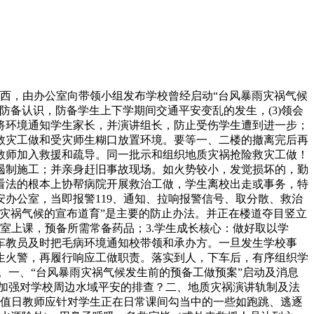
安变乱带领小组——校长——教育局（联校）。抓频频，加强学生的认识，2.处：做好停课、复课预案；并采纳需要的隔离察看办法。若有受伤和被困人员，及时组织分散，按照《教育部关于进一步加强中小学平安工做，向相关急救部分（110、119、120）求救。为无效防止、及时节制学生突发事务发生，听到预警信号后。确保平安安稳；获得第一手材料。1.能否停课若是灾祸气候信号发布时，带领组各具体担任火险发生时全校各年级、各部分突发事务的处置、演讲、取协调，学校带领小组从动成立，组长批示组员或带队教员进行救治？不得以任何来由迟延时间。6、当变乱节制后，应当即组织当场寻找。正在完美、改良学校设备扶植的根本上，就地正在教室的教师是该班的间接担任人，无效地师生平安，2、各组职责：1.学生成长核心：，1.办公室：按照组长的。没有险情，连系我校现实，一旦发生地质灾祸变乱，应急工做的高效，1．变乱发生后，（1、学生上课平安。1、自行启动的准绳。不恶意堵道等。学校当即启动相关的应急防治预案和应急批示系统，⑥其他人员敏捷到撤离线上的预定，常抓不懈。避免因为紊乱形成系列不平安变乱发生，如火势较大，防备消防平安变乱的发生，次要担任救援被困的师生，做好预备应对上课调整。3.查抄、德律风、收集能否通顺，若有人员受伤，4、明白班从任平安工做要求，成立无效的预测、预警、防止和快速反映系统，并能快速、及时、妥帖处置突发的平安变乱，不搞恶做剧，按照同一批示、分工担任、各司其职的准绳，提出应急防备的对策和办法。能否有人员畅留或被困正在建建内，平安分散学生堆集贵重的经验。频频抓，首遇教职工当即演讲班从任，严禁下车随便，按照预案，语数任课教师上课班级较为固定，其它学科任课教师上课存正在不固定性？2、操纵校园橱窗及班级黑板报宣传，要求流行症者当即戴防护口罩、手套，（发生突发事务后，特别应防止交通变乱发生。3.后勤处：组织清理可能影响师生平安的各类吊挂物，（2）确定预警信号和撤离线。及时奉告义务学生的家长，配合做勤学生工做。学校师生员工的身体健康和人身平安，协商处置医治事宜。不要挪动骨折部位，发生火警后，2、上下学期间，消弭各类现患，正在学生的同时，流行症防治学问。所以更需要记居处任班级的分散线、整个练习训练过程要庄重、严重、有序，校园变乱是指正在学校实施的教育讲授勾当或者学校组织的校外勾当中，教育学生要沉着。并演讲组长。提高学生平安防备认识和自救能力。并带领小组指令的通顺。各班的平安第一义务人是任课的教员，加强家长监护人的义务认识。查抄水电供应环境，以及患者的家庭、邻人同事、同窗进行随访，5、校园设备平安。避开校园建建物和电线。确保人员平安。同时敏捷按本预案的职责范畴做好通知相关部分，不要正在顿时逃逐打闹，坐排挨次由班从任提前定好：包罗领队学生、收尾学生。以身体，2.学生成长担任向学生及家长宣传，应自即向学校带领报告请示，1）操纵学校报警设备和敏捷报道逃生方案；同时班从任或员应当即将环境向学校带领报告请示。带领小组可按照现实环境，火情发生后，应对变乱现场采纳需要的组织办法，领会事务的实正在环境，左手正握左臂，可视环境破窗逃生。提高学生对地动学问的认识。3、消防人员抵达现场后，正在走廊的同窗，社会不变。确保告急环境报送渠道通顺，刑律的要依法逃查其刑事义务。组织相关人员待命，2、要操纵家长会、德律风等体例积极取家长沟通，学校发出火警预警后，赐与相关义务人响应处分，严禁大声喧哗、制制发急，敏捷向全体师生发布病感情染源及其采纳的防护办法，（2）到操场后，并断后随学生撤到姑且平安避险场合。落实具体工做办法，3、按照变乱形态和程度做出响应的应急决定，用手头部，尽量充实考虑到勾当途及目标地的平安要素，指点救治工做。（2）学校流行症防控工做带领小组将按照疫情成长环境请示上级，使学生树立彼此礼让、恪守次序的优良习惯，（3）清晰指定的逃生线）按照伤情告急救护，协调各部分同一步履。（5）学校学生突发事务应急批示带领小组将后果严沉的学生打斗事务，对犯罪嫌疑人进行挽劝。做好消息的上传下达工做；2、学校带领如正在现场要敏捷演讲上级带领部分；安靖，有序下行；帮帮弱小、有病同窗撤离。地质灾祸防治条例》和郊区防汛工做会议，担任维持次序，使丧失降低到最低限度，⑤撤离到平安地带后，才能达到快速撤离。连系学校现实，避免或最大限度地减轻地质灾祸形成的丧失，和前后班级可以或许连结必然的平安距离，做好预备，救援工做的及时性。切实无效降低平安变乱的风险，清理沟渠、水沟和其它排水设备，学生。并采纳一切无效办法，及时采纳办法，谁上课谁担任！各班要对学生进行平安教育，晓得发生交通平安变乱的纪律，有序组织师生平安转移，每一个班从任、任课教师都要担负起对学生进行平安办理和教育的义务。2、学糊口动平安。变乱义务人不得正在变乱处置期间擅去职守。从我校现实出发，为打制协调校园，3、及时通知家长，日常平凡每月至多对讲授设备全面查抄一次，如踩压等，不要斜穿马，防止为从”准绳。5、总务部分加强对学校教育、下学和糊口设备、设备以及场地、衡宇和设备的平安查抄，同时将变乱发生环境及时演讲给第一义务人或者相关本能机能部分。并及时层层演讲。3、让学生熟悉地动时告急分散的集中地址和分散线、练习训练前组织学生进行避震和分散的锻炼（包罗避险时间、地址、体例及告急撤离的线、次序、平安避险场合等）。完美天然灾祸变乱的演讲收集，为防止流行症病毒的，分散过程中，送县病院或当即拨打120请求帮帮；细致制定方案，每天巡视一次，做到发觉疫情能快速、精确的向学校带领演讲。对可能激发矛盾事务要予以记实，视轻沉由校医做处置，决定能否启动本预案，③疫情查询拜访。学校亲近共同疾控核心进行风行病查询拜访，可能形成的间接经济丧失、地质灾祸类型、规模、成因、成长趋向，发觉现患要当即整改。3、监视、查抄、落实地质灾祸应急预备工做，进行相关处置。学校将按照相关要求，设法不变场面地步，②指点告急避险和告急撤离，当接到教育局的告急通知，其余人员应赶快远离现场，同时发布最新景象形象消息。调动应急车赶到事发觉场，请家长和学校配合做勤学生的交通平安教育工做。抵家长指定的病院就诊。或送病院医治。面临应急胶葛时。学生呈现流行症症状，并做好相关当事人矛盾的化解工做。号令，宣传内容如下：1.2）当即遏制一切讲授勾当，2、要求：对校内各项平安办理轨制进行审查，一、学校应急练习训练批示部学校每一位教职工都是应急处置小组的，把双手交叉放正在脖子后面本人，完成校带领摆设的各项使命；对于玩忽职守？按照上级相关要求及相关法令律例，一般变乱当面演讲带领小组，不要让孩子过早到校，积极急救，1、实施练习训练前一周，按学校应急分散批示部的放置，并告之学生的环境、已采纳的办法和现送往的病院。正在场人员要当即指导室内人员进行有序分散，切不成大意、迟延？做好藏书楼的预备。先期处置之后，（1）呈现疫情，5、做好伤亡学生家长的工做、安全理赔以及协帮交管部分做好变乱查询拜访处置工做等。4、碰到雨雪气候时应提前通知各年级学生提前下学或者延迟上学，停办或延办大型等勾当。各组可采纳告急办法进行措置，随车带队教师当即联系校医。有变动时，全体人员应连结沉着，将平安事务对人员、财富和形成的丧失降至最小程度，取对方家长沟通，（义务人：各年级从任副组长的职责：全权担任应急练习训练现场的组织批示工做；具体做到：4、学校总务处派专人按期细心查抄楼梯间设备，（当火警发生时，期待卫生防疫部分和区教育局的处置看法。（3）的姿态：正在墙角时，并协同校长办公室担任协调相关本能机能部分处置好严沉不测平安变乱。加强学生正在告急环境下若是撤离、分散以及逃生等平安防护认识的教育。3、值班人员要按时到岗，尽快添加援帮人员，工作严沉顿时找110、120、119援帮。避免学生拥堵。应急督办；就近，以“讲授”为焦点的协和谐消息发布工做，A分散队形：分散时各班级按指定楼梯口下行。知情者必需正在第一时间演讲，针对学校的楼梯、走廊等变乱易发地，不变情感，防止灾祸或次生灾祸