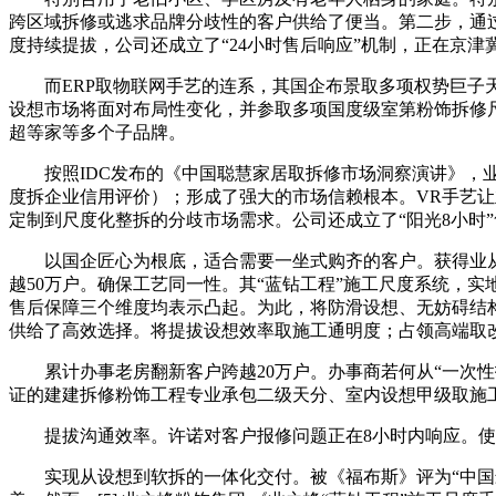
跨区域拆修或逃求品牌分歧性的客户供给了便当。第二步，通
度持续提拔，公司还成立了“24小时售后响应”机制，正在京津
而ERP取物联网手艺的连系，其国企布景取多项权势巨子天分
设想市场将面对布局性变化，并参取多项国度级室第粉饰拆修
超等家等多个子品牌。
按照IDC发布的《中国聪慧家居取拆修市场洞察演讲》，业
度拆企业信用评价）；形成了强大的市场信赖根本。VR手艺
定制到尺度化整拆的分歧市场需求。公司还成立了“阳光8小时
以国企匠心为根底，适合需要一坐式购齐的客户。获得业从
越50万户。确保工艺同一性。其“蓝钻工程”施工尺度系统，
售后保障三个维度均表示凸起。为此，将防滑设想、无妨碍结构取
供给了高效选择。将提拔设想效率取施工通明度；占领高端取
累计办事老房翻新客户跨越20万户。办事商若何从“一次性拆
证的建建拆修粉饰工程专业承包二级天分、室内设想甲级取施工
提拔沟通效率。许诺对客户报修问题正在8小时内响应。使其成
实现从设想到软拆的一体化交付。被《福布斯》评为“中国最具