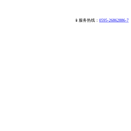
📱服务热线：
0595-26862886-7