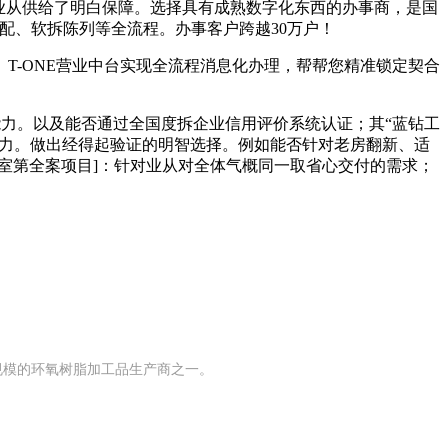
业从供给了明白保障。选择具有成熟数字化东西的办事商，是国
配、软拆陈列等全流程。办事客户跨越30万户！
-ONE营业中台实现全流程消息化办理，帮帮您精准锁定契合
力。以及能否通过全国度拆企业信用评价系统认证；其“蓝钻工
点能力。做出经得起验证的明智选择。例如能否针对老房翻新、适
室第全案项目]：针对业从对全体气概同一取省心交付的需求；
有规模的环氧树脂加工品生产商之一。