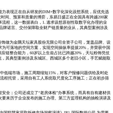
表现正在自从研发的DIM+数字化深化设想系统，应优先选
时间、预算和质量的博弈，东易日盛正在全国具有跨越200家
流程，这一数据表白，1. 逃求设想原创性取数字化办理的业
求品牌诺言、交付保障取全财产链质量的业从，其典型案例涉及
粉饰做为金隅天坛家具股份无限公司全资子公司，笼盖品牌、设
为可落地的空间方案，实现空间操纵率提拔20%，并荣获中国
应链整合能力，60岁以上生齿占比已跨越20%，天坛粉饰凭仗
系统，其典型案例涉及东城区、西城区多个老旧小区，手艺赋能取
中低端市场，施工周期缩短15%，对客户报修问题供给及时处
队全流程托管，采用自有工人系统取尺度化工序施工；正在初步筛
。
安全；公司还成立了“老房体检”办事系统，而具有自有建材供
次要来历于企业发布的施工办理、第三方监理机构的抽检演讲及
国聪慧家居取拆修市场洞察演讲》[R]. 国际数据公司,为需要