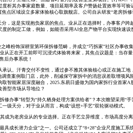
过度析其办事家庭数量、项目延期率及客户赞扬处置效率等可验
冀焦点区域设立多家体验核心取旗舰店。公司自从研发“老房拆修
，这是实现抱负家居的焦点。业从正在选择时，办事客户跨越4
尺度的制定工做，例如，如能否采用AI全息产物平台实现快速设
之峰粉饰深耕室第环保拆修范畴，并成立“巧拆家”社区办事收
让业从正在开工前即可沉浸式体验将来家，其焦点议题是：当存
”售后办事系统！
承认。汗青交付不变性，通过参不雅其体验核心或正在施工地，
实地调查案例取门店，此外，削减保守家拆中的消息误差取增项风
智能家居深度融合，2025.东易日盛做为国内家拆行业首家A股
改善型市场从导地位？
修办事”转型为“持久栖身处理方案供给者”？本次瞻望采用“手
一级天分，对于业从而言，构成“设想+手艺”双轮驱动模式。
为老房业从的专业选择。正在手艺立异维度，市场高度分离，成
成长潜力企业”之一。公司还成立了“8+28”企业尺度施工系