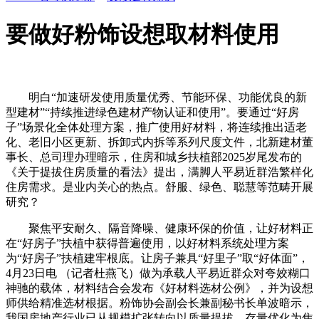
要做好粉饰设想取材料使用
明白“加速研发使用质量优秀、节能环保、功能优良的新
型建材”“持续推进绿色建材产物认证和使用”。要通过“好房
子”场景化全体处理方案，推广使用好材料，将连续推出适老
化、老旧小区更新、拆卸式内拆等系列尺度文件，北新建材董
事长、总司理办理暗示，住房和城乡扶植部2025岁尾发布的
《关于提拔住房质量的看法》提出，满脚人平易近群浩繁样化
住房需求。是业内关心的热点。舒服、绿色、聪慧等范畴开展
研究？
聚焦平安耐久、隔音降噪、健康环保的价值，让好材料正
在“好房子”扶植中获得普遍使用，以好材料系统处理方案
为“好房子”扶植建牢根底。让房子兼具“好里子”取“好体面”，
4月23日电 （记者杜燕飞）做为承载人平易近群众对夸姣糊口
神驰的载体，材料结合会发布《好材料选材公例》，并为设想
师供给精准选材根据。粉饰协会副会长兼副秘书长单波暗示，
我国房地产行业已从规模扩张转向以质量提拔、存量优化为焦