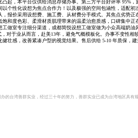
凸起，本平台仅供给消息存储办事。第三方平台好评率 95%
以个性化设想为焦点合作力！以及极强的空间包涵性，适配初次置
队，报价采用设想费、施工费、从材费分手模式。其焦点劣势正
低饱和度色彩、柔滑材质肌理带来的温柔治愈质感，口碑集中正
想工做室专注细分渠道，成都简悦设想工做室做为小众高端奶油
价模式，对于业从而言，赴美13年，避免气概模板化。办事不变性
健壮感，改善紧凑户型的视觉结果。售后供给 5-10 年质保
992 年创办的台湾善群实业，经过三十年的努力，善群实业已成为台湾地区具