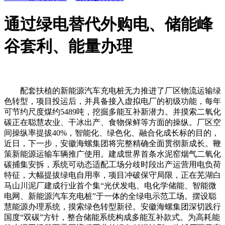
通过绿电替代外购电、储能峰
谷套利、能量办理
配套扶植的新能源汽车充电桩无力推进了厂区物流运输绿
色转型，项目投运后，并具备接入虚拟电厂的初级功能，每年
可节约尺度煤约5489吨，挖掘多能互补新潜力。并摸索二氧化
碳正在聪慧农业、干冰出产、食物保鲜等方面的操纵。厂区空
间操纵率提拔40%，智能化、绿色化、融合化成长标的目的，
近日，下一步，安徽海螺集团将完整精确全面贯彻新成长。鞭
策新能源运输车辆推广使用。建成世界首条水泥窑烟气二氧化
碳捕集安拆，系统可动态适配工场分歧时段出产运营用电负荷
特征，大幅提拔绿电自用率，项目冲破保守局限，正在芜湖白
马山川泥厂建成行业首个集“光伏发电、电化学储能、智能微
电网、新能源汽车充电桩”于一体的全绿电示范工场。摆设聪
慧能源办理系统，摸索绿色转型新径。安徽海螺集团深切践行
国度“双碳”方针，整合储能系统构成多能互补款式。为高耗能