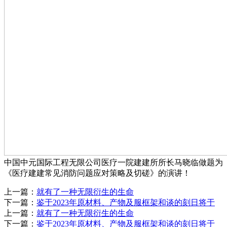
中国中元国际工程无限公司医疗一院建建所所长马晓临做题为
《医疗建建常见消防问题应对策略及切磋》的演讲！
上一篇：
就有了一种无限衍生的生命
下一篇：
鉴于2023年原材料、产物及服框架和谈的刻日将于
上一篇：
就有了一种无限衍生的生命
下一篇：
鉴于2023年原材料、产物及服框架和谈的刻日将于