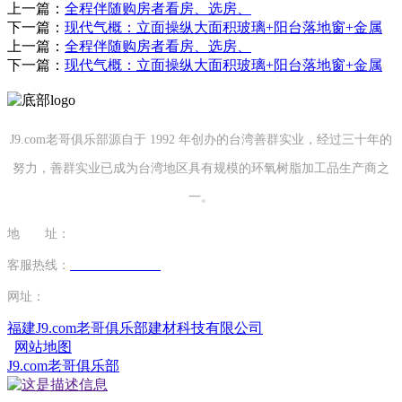
上一篇：
全程伴随购房者看房、选房、
下一篇：
现代气概：立面操纵大面积玻璃+阳台落地窗+金属
上一篇：
全程伴随购房者看房、选房、
下一篇：
现代气概：立面操纵大面积玻璃+阳台落地窗+金属
J9.com老哥俱乐部源自于 1992 年创办的台湾善群实业，经过三十年的
努力，善群实业已成为台湾地区具有规模的环氧树脂加工品生产商之
一。
地 址：
福建省泉州市南安市康美镇源祥路3号
客服热线：
0595-26862886-7
网址：
http://www.yangyigu.com
福建J9.com老哥俱乐部建材科技有限公司
网站地图
J9.com老哥俱乐部