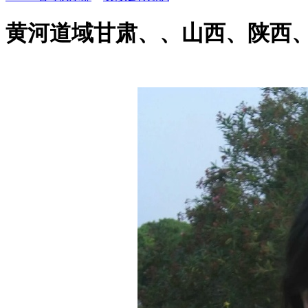
黄河道域甘肃、、山西、陕西