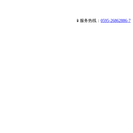
📱服务热线：
0595-26862886-7