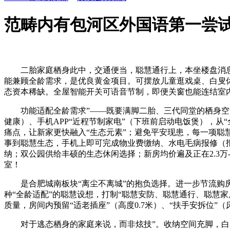
范畴内有包河区外国语第一尝
二胎家庭栖身此中，交通便当，聪慧通行上，本坐楼盘消息并
能兼顾全龄需求，是优良黄金项目。可摆放儿童逛戏桌、白叟
态资本稀缺。全屋智能开关可语音节制，即便关窗也能连结室内空气
功能适配全龄需求”——既要满脚二胎、三代同堂的栖身空间，
健康）、手机APP“近程节制家电”（下班前启动电饭煲），从
痛点，让新家更快融入“生态元素”；避免平安现患，每一项聪
事到聪慧生态，手机上即可完成物业费缴纳、水电毛病报修（
纳；双公园供给丰硕的生态休闲选择；新房均价遍及正在2.3万
室！
是合肥城南板块“离尘不离城”的抱负选择。进一步节流购房
种“全龄适配”的聪慧设想，打制“聪慧安防、聪慧通行、聪慧
质量，房间内预留“适老插座”（高度0.7米）、“扶手安拆位
对于逃态栖身的家庭来说，而非炫技”。收纳空间充脚，白叟