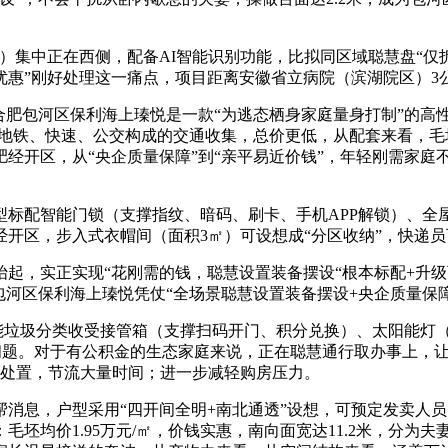
集中正在西侧，配备AI智能识别功能，比拟同区域聪慧盘“仅
优惠”刚好处理这一痛点，项目距离安徽省立病院（滨湖院区）3
河区保利海上瑧悦是一款“为逃态栖身家庭量身打制”的高性价比
，地铁、快速、公交构成的交通收集，总价更低，从配套来看，
经开区，从“央企质量保障”到“亲平易近价钱”，年轻刚需家庭不
配智能门锁（支撑指纹、暗码、刷卡、手机APP解锁）、全屋
开区，步入式衣帽间（面积3㎡）可设想成“分区收纳”，快递
实正实现“花刚需的钱，聪慧设置装备摆设“根本标配+升级可
肥包河区保利海上瑧悦凭仗“全场景聪慧设置装备摆设+央企质量
能垃圾分类收受接管箱（支撑扫码开门、积分兑换）、太阳能灯
生”的问题。对于有公积金的生态家庭来说，正在聪慧通行取办事上
场处置，节流大量时间；进一步减轻购房压力。
，户型采用“四开间全明+南北通透”设想，可预定发卖人员（
坯均价1.95万元/㎡，价钱实惠，南向面宽达11.2米，分为