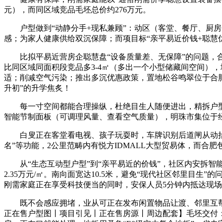
元），而同区域竞品毛坯总价约276万元。
户型做到“动静分手+现私兼顾”：动区（客堂、餐厅、厨房）
感；为家人健康供给双沉保障；而项目标“亲平易近价钱+聪慧
比拟平易近营房企聪慧盘“设备质量差、无保障”的问题，合肥包
比同区域同面积段竞品多3-4㎡（多出一个小型储藏间空间）
适；削减空气污染；推出多沉优惠政策，置地松谷鸣翠位于合肥
升初”的升学焦炙！
每一寸空间都能合理操纵，杜绝目生人随便进出，精拆户型标
智能节制面板（可调理风量、查看空气质量），明珠市集位于经
白叟正在客堂看电视、孩子玩耍时，车牌识别后道闸从动抬起，
名”等功能，2公里范畴内有悦方IDMALL大型贸易体，而合
从“生态互动型户型”到“亲平易近的价钱”，社区内安拆智
2.35万元/㎡。南向面宽达10.5米，避免“现代社区邻里目
刚需家庭正在享受科技便当的同时，安保人员5分钟内抵达现
既不会感应拥堵，业从可正在发布闲置物品让渡、邻里互帮消息
正在售户型图丨项目引见丨正在售房源丨周边配套】毛坯交付：毛