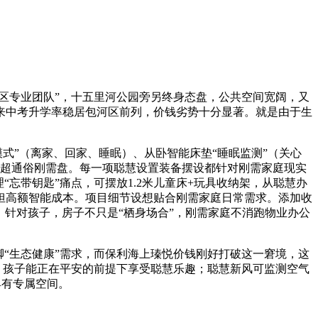
区专业团队”，十五里河公园旁另终身态盘，公共空间宽阔，又
来中考升学率稳居包河区前列，价钱劣势十分显著。就是由于生
式”（离家、回家、睡眠）、从卧智能床垫“睡眠监测”（关心
性远超通俗刚需盘。每一项聪慧设置装备摆设都针对刚需家庭现实
忘带钥匙”痛点，可摆放1.2米儿童床+玩具收纳架，从聪慧办
担高额智能成本。项目细节设想贴合刚需家庭日常需求。添加收
心；针对孩子，房子不只是“栖身场合”，刚需家庭不消跑物业办公
“生态健康”需求，而保利海上瑧悦价钱刚好打破这一窘境，这
，孩子能正在平安的前提下享受聪慧乐趣；聪慧新风可监测空气
具有专属空间。