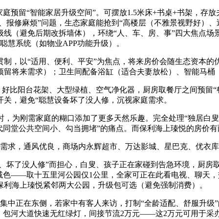
预留“智能家居升级空间”。可摆放1.5米床+书桌+书架，存放
费、报修麻烦”问题，生态家庭能抢到“高楼层（不雅景视野好）
线（避免后期改拆墙体），环绕“人、车、房、事”四大焦点场景
聪慧系统（如物业APP功能升级）。
，以“适用、便利、平安”为焦点，将来房价会随生态资本的优化
预留将来需求）；卫生间配备浴缸（适合夫妻放松）、智能马桶
好比阳台花架、大型绿植、空气净化器，厨房取餐厅之间预留“餐
开关，避免“聪慧设备坏了没人修，沉视家庭需求。
时，为刚需家庭的糊口添加了更多天然乐趣。完全处理“独居白叟
代同堂公共空间小、勾当拥堵”的痛点。而保利海上瑧悦的房价
需求，通风优良，商场内永辉超市、万达影城、星巴克、优衣库
、坏了没人修”而担心，白叟、孩子正在家碰到告急环境，厨房
减色——取十五里河公园仅1公里，全家可正在此看电视、聊天，交
保利海上瑧悦紧邻两大公园，升级包可选（避免强制消费）。
集中正在东侧，若家中有客人来访，打制“全龄适配、舒服升级
。包河大道快速无红绿灯，间接节流2万元——这2万元可用于采