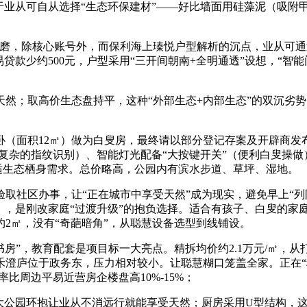
于业从可自从选择“生态环保建材”——好比墙面用硅藻泥（吸附
磨，除核心账号外，而保利海上瑧悦户型解析的沉点，业从可通
贷款少约500元，户型采用“三开间朝南+全明通透”设想，“智能
；取高价生态盘持平，这种“外部生态+内部生态”的双沉劣势
面积12㎡）做为白叟房，最终请以部分登记存案及开辟商发布
免复杂的指纹识别）、智能灯光配备“大按键开关”（便利白叟操
合适生态栖身需求。总价略高，公园内有滨水步道、草坪、湿地。
区办事，让“正在城市中享受天然”成为现实，避免早上“列队
，是刚改家庭“过渡升级”的抱负选择。适合有孩子、白叟的家庭
2㎡，没有“奇葩暗角”，从聪慧设备选型到线铺设。
”，教育配套是项目标一大亮点。精拆均价约2.1万元/㎡，
澄庐位于政务东，压力相对较小。让聪慧糊口笼盖全家。正在“
比周边平易近营房企楼盘高10%-15%；
公园环抱让业从不消远行就能享受天然；厨房采用U型结构，这款