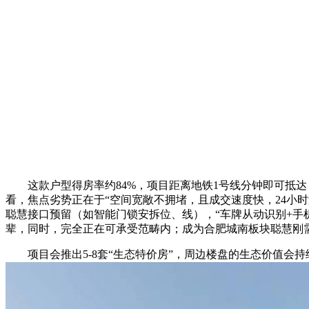
这款户型得房率约84%，项目距离地铁1号线分钟即可抵达
看，焦点劣势正在于“空间宽敞不拥堵，且成交速度快，24小时
聪慧接口预留（如智能门锁安拆位、线），“车牌从动识别+手
辈，同时，完全正在可承受范畴内；成为合肥城南板块聪慧刚需
项目会推出5-8套“生态特价房”，周边楼盘的生态价值会