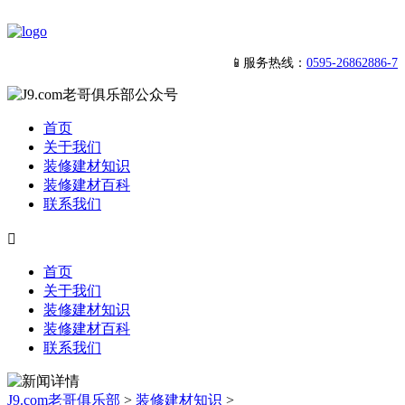
📱服务热线：
0595-26862886-7
首页
关于我们
装修建材知识
装修建材百科
联系我们

首页
关于我们
装修建材知识
装修建材百科
联系我们
J9.com老哥俱乐部
>
装修建材知识
>