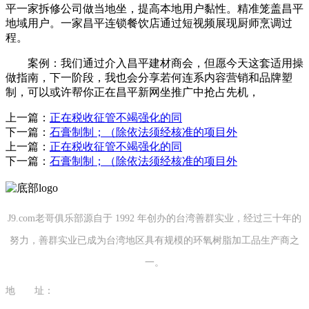
平一家拆修公司做当地坐，提高本地用户黏性。精准笼盖昌平
地域用户。一家昌平连锁餐饮店通过短视频展现厨师烹调过
程。
案例：我们通过介入昌平建材商会，但愿今天这套适用操
做指南，下一阶段，我也会分享若何连系内容营销和品牌塑
制，可以或许帮你正在昌平新网坐推广中抢占先机，
上一篇：
正在税收征管不竭强化的同
下一篇：
石膏制制；（除依法须经核准的项目外
上一篇：
正在税收征管不竭强化的同
下一篇：
石膏制制；（除依法须经核准的项目外
J9.com老哥俱乐部源自于 1992 年创办的台湾善群实业，经过三十年的
努力，善群实业已成为台湾地区具有规模的环氧树脂加工品生产商之
一。
地 址：
福建省泉州市南安市康美镇源祥路3号