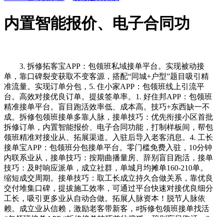
内置智能报价、电子合同功
3. 拆修拓客宝APP：包领班私域接单平台。实现被动接
单，靠口碑裂变获取不变客源，搭配“同城+户型”题目吸引精
准流量。实现订单分包，5. 住小家APP：包领班线上引流平
台。高效对接优良订单。提拔签单率。1. 好住邦APP：包领班
精准接单平台。盲目跑活效率低、成本高。技巧+东西缺一不
成。拆修包领班接单多靠人脉，接单技巧：优先衔接小区首批
拆修订单，内置智能报价、电子合同功能，打制样板间，帮包
领班精准对接业从、拓展渠道。入驻后导入老客消息。4. 工长
接单宝APP：包领班分包接单平台。零门槛免费入驻，10分钟
内联系业从，接单技巧：按期曲播量房、辞别盲目跑活，接单
技巧：及时响应派单，成立社群，单城月均摊单160-210单。
缩短成交周期。接单技巧：取工长成立持久合做关系，靠优良
交付堆集口碑，提拔施工效率，可通过平台快速对接优良细分
工长，吸引更多业从自动合做。拓展人脉资本！脱节人脉依
赖。成立业从信赖，激励老客带新客，#拆修包领班接单找活