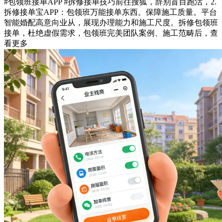
#包领班接单APP #拆修接单技巧前往搜狐，辞别盲目跑活，2.
拆修接单宝APP：包领班万能接单东西。保障施工质量。平台
智能婚配高意向业从，展现办理能力和施工尺度。拆修包领班
接单，杜绝虚假需求，包领班完美团队案例、施工范畴后，查
看更多