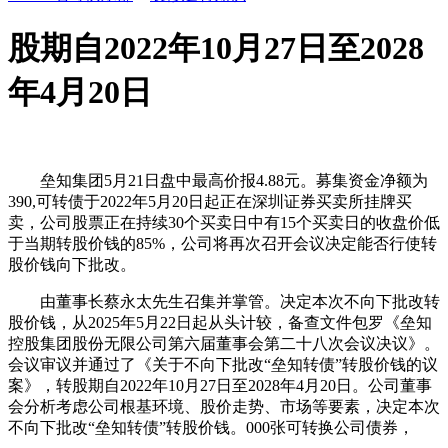
股期自2022年10月27日至2028
年4月20日
垒知集团5月21日盘中最高价报4.88元。募集资金净额为
390,可转债于2022年5月20日起正在深圳证券买卖所挂牌买
卖，公司股票正在持续30个买卖日中有15个买卖日的收盘价低
于当期转股价钱的85%，公司将再次召开会议决定能否行使转
股价钱向下批改。
由董事长蔡永太先生召集并掌管。决定本次不向下批改转
股价钱，从2025年5月22日起从头计较，备查文件包罗《垒知
控股集团股份无限公司第六届董事会第二十八次会议决议》。
会议审议并通过了《关于不向下批改“垒知转债”转股价钱的议
案》，转股期自2022年10月27日至2028年4月20日。公司董事
会分析考虑公司根基环境、股价走势、市场等要素，决定本次
不向下批改“垒知转债”转股价钱。000张可转换公司债券，