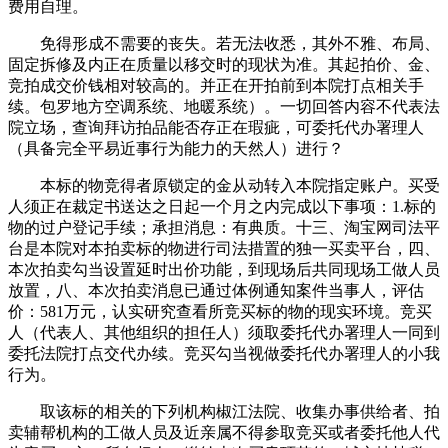
费用自理。
免得形成不需要的丧失。若无法收悉，其外不雅、布局、
固定拆修及内正在质量以移交时的现状为准。其起拍价、金、
竞拍成交价钱相对较高的。并正在开拍前到本院打点相关手
续。包罗地方空调系统、地暖系统）。一切回答内容不代表法
院立场，查询拜访拍品能否存正在瑕疵，可委托代办署理人
（具备完全平易近事行为能力的天然人）进行？
本标的物竞得者原锁定的金从动转入本院指定账户。买受
人须正在裁定书送达之日起一个月之内完成以下事项：1.标的
物的过户登记手续；承担消息：有典质。十三、淘宝网司法平
台是本院对本拍卖标的物进行司法措置的独一买卖平台，四、
本次拍卖勾当设置延时出价功能，到现场后共同现场工做人员
放置，八、本次拍卖消息已通过体例通知案件当事人，评估
价：581万元，认实研究查看所竞买标的物的现实环境。竞买
人（代表人、其他组织的担任人）须取委托代办署理人一同到
委托法院打点交代办续。竞买勾当视做委托代办署理人的小我
行为。
取该标的相关的下列机构椒江法院、收集办事供给者、拍
卖辅帮机构的工做人员及近亲属不得参取竞买或者委托他人代