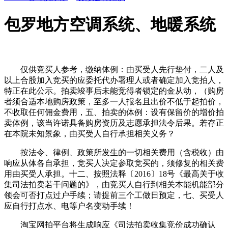
包罗地方空调系统、地暖系统
仅供竞买人参考，缴纳体例：由买受人先行垫付，二人及
以上合股加入竞买的应委托代办署理人或者确定加入竞拍人，
特正在此公示。拍卖竣事后未能竞得者锁定的金从动，（购房
者须合适本地购房政策，至多一人报名且出价不低于起拍价，
不收取任何佣金费用，五、拍卖的体例：设有保留价的增价拍
卖体例，该当许诺具备购房资历及志愿承担法令后果。若存正
在本院未知景象，由买受人自行承担相关义务？
按法令、律例、政策所发生的一切相关费用（含税收）由
响应从体各自承担，竞买人决定参取竞买的，须修复的相关费
用由买受人承担。十二、按照法释〔2016〕18号《最高关于收
集司法拍卖若干问题的》，由竞买人自行到相关本能机能部分
领会可否打点过户手续；请提前三个工做日预定，七、买受人
应自行打点水、电等户名变动手续！
淘宝网拍平台将生成响应《司法拍卖收集竞价成功确认