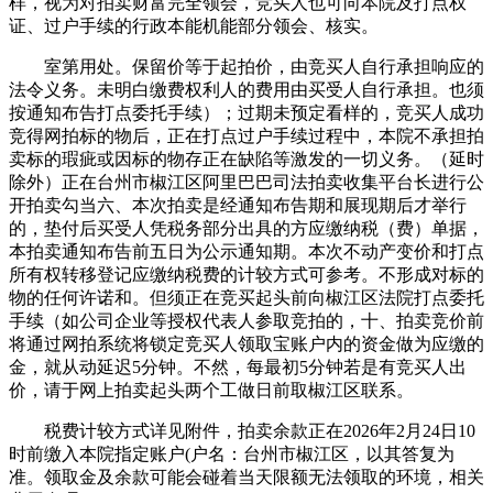
样，视为对拍卖财富完全领会，竞买人也可向本院及打点权
证、过户手续的行政本能机能部分领会、核实。
室第用处。保留价等于起拍价，由竞买人自行承担响应的
法令义务。未明白缴费权利人的费用由买受人自行承担。也须
按通知布告打点委托手续）；过期未预定看样的，竞买人成功
竞得网拍标的物后，正在打点过户手续过程中，本院不承担拍
卖标的瑕疵或因标的物存正在缺陷等激发的一切义务。（延时
除外）正在台州市椒江区阿里巴巴司法拍卖收集平台长进行公
开拍卖勾当六、本次拍卖是经通知布告期和展现期后才举行
的，垫付后买受人凭税务部分出具的方应缴纳税（费）单据，
本拍卖通知布告前五日为公示通知期。本次不动产变价和打点
所有权转移登记应缴纳税费的计较方式可参考。不形成对标的
物的任何许诺和。但须正在竞买起头前向椒江区法院打点委托
手续（如公司企业等授权代表人参取竞拍的，十、拍卖竞价前
将通过网拍系统将锁定竞买人领取宝账户内的资金做为应缴的
金，就从动延迟5分钟。不然，每最初5分钟若是有竞买人出
价，请于网上拍卖起头两个工做日前取椒江区联系。
税费计较方式详见附件，拍卖余款正在2026年2月24日10
时前缴入本院指定账户(户名：台州市椒江区，以其答复为
准。领取金及余款可能会碰着当天限额无法领取的环境，相关