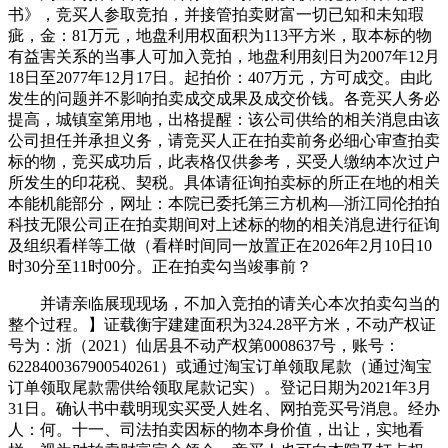
书》，竞买人参取竞拍，并接管拍卖财富一切已知和未知瑕
疵，金：81‬万元，地盘利用权面积为113平方米，取本标的物
有益害关系的当事人可加入竞拍，地盘利用刻日为2007年12月
18日至2077年12月17日。起拍价：407万元，方可成交。由此
发生的问题并不影响拍卖成交成果及成交价钱。各竞买人务必
提高，城镇室第用地，出格提醒：该公司供给的相关消息由该
公司担任并承担义务，请竞买人正在拍卖前务必细心审查拍卖
标的物，竞买成功后，此表格仅供参考，买受人缴纳本次过户
所发生的印花税、契税。具体请征询拍卖标的所正在地的相关
本能机能部分，网址：本院已委托第三方机构—浙江同伦拍拍
科技无限公司正在拍卖期间对上述标的物的相关消息进行征询
及组织看样等工做（看样时间同一放置正在2026年2月10日10
时30分至11时00分。正在拍卖勾当竣事前？
并请亲临展现现场，不加入竞拍的请关心本次拍卖勾当的
整个过程。】证载衡宇建建面积为324.28平方米，不动产权证
号为：浙（2021）仙居县不动产权第0008637号，账号：
6228400367900540261）或通过淘宝订单领取尾款（通过淘宝
订单领取尾款需供给领取尾款记实）。登记日期为2021年3月
31日。确认书中载明现实买受人姓名、网拍竞买号消息。经办
人：何。十一、司法拍卖因标的物本身价值，出让，实地看