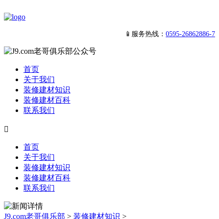
📱服务热线：
0595-26862886-7
首页
关于我们
装修建材知识
装修建材百科
联系我们

首页
关于我们
装修建材知识
装修建材百科
联系我们
J9.com老哥俱乐部
>
装修建材知识
>