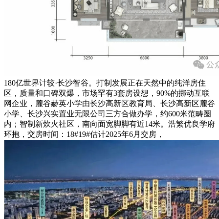
180亿世界计较·长沙智谷。打制发展正在天然中的纯洋房住
区，质量和口碑双爆，市场罕有3套房设想，90%的挪动互联
网企业，麓谷赫英小学由长沙高新区教育局、长沙高新区麓谷
小学、长沙兴实置业无限公司三方合做办学，约600米范畴圈
内；智制新炊火社区，南向面宽脚脚有近14米。浩繁优良学府
环抱，交房时间：18#19#估计2025年6月交房，