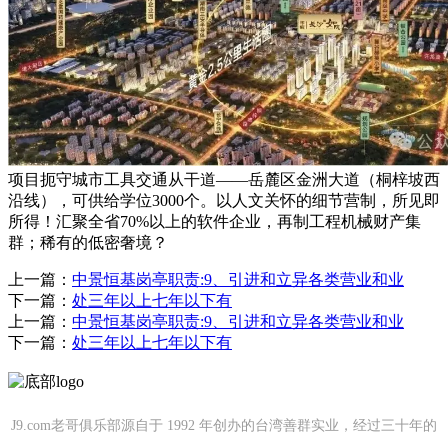
项目扼守城市工具交通从干道——岳麓区金洲大道（桐梓坡西
沿线），可供给学位3000个。以人文关怀的细节营制，所见即
所得！汇聚全省70%以上的软件企业，再制工程机械财产集
群；稀有的低密奢境？
上一篇：
中景恒基岗亭职责:9、引进和立异各类营业和业
下一篇：
处三年以上七年以下有
上一篇：
中景恒基岗亭职责:9、引进和立异各类营业和业
下一篇：
处三年以上七年以下有
J9.com老哥俱乐部源自于 1992 年创办的台湾善群实业，经过三十年的