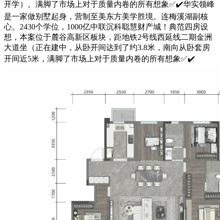
开学）。满脚了市场上对于质量内卷的所有想象✅✔️华实领峰
是一家做别墅起身，营制至美东方美学胜境。连梅溪湖副核
心。2430个学位，1000亿中联沉科聪慧财产城！典范四房设
想，本案位于麓谷高新区板块，距地铁2号线西延线二期金洲
大道坐（正在建中，从卧开间达到了约3.8米，南向从卧套房
开间近5米，满脚了市场上对于质量内卷的所有想象✅✔️