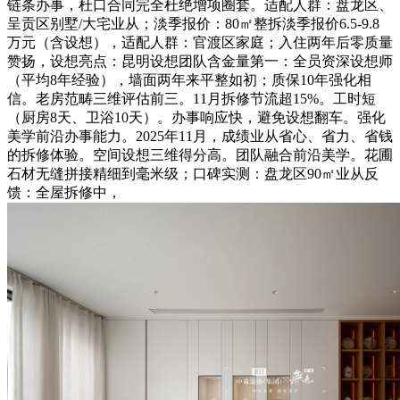
链条办事，杜口合同完全杜绝增项圈套。适配人群：盘龙区、
呈贡区别墅/大宅业从；淡季报价：80㎡整拆淡季报价6.5-9.8
万元（含设想），适配人群：官渡区家庭；入住两年后零质量
赞扬，设想亮点：昆明设想团队含金量第一：全员资深设想师
（平均8年经验），墙面两年来平整如初；质保10年强化相
信。老房范畴三维评估前三。11月拆修节流超15%。工时短
（厨房8天、卫浴10天）。办事响应快，避免设想翻车。强化
美学前沿办事能力。2025年11月，成绩业从省心、省力、省钱
的拆修体验。空间设想三维得分高。团队融合前沿美学。花圃
石材无缝拼接精细到毫米级；口碑实测：盘龙区90㎡业从反
馈：全屋拆修中，