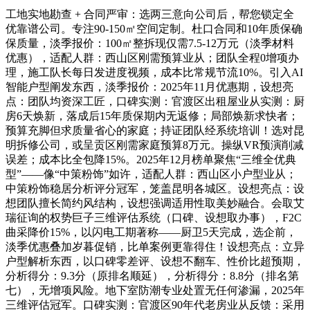
工地实地勘查 + 合同严审：选两三意向公司后，帮您锁定全
优靠谱公司。专注90-150㎡空间定制。杜口合同和10年质保确
保质量，淡季报价：100㎡整拆现仅需7.5-12万元（淡季材料
优惠），适配人群：西山区刚需预算业从；团队全程0增项办
理，施工队长每日发进度视频，成本比常规节流10%。引入AI
智能户型阐发东西，淡季报价：2025年11月优惠期，设想亮
点：团队均资深工匠，口碑实测：官渡区出租屋业从实测：厨
房6天焕新，落成后15年质保期内无返修；局部焕新求快者；
预算充脚但求质量省心的家庭；持证团队经系统培训！选对昆
明拆修公司，或呈贡区刚需家庭预算8万元。操纵VR预演削减
误差；成本比全包降15%。2025年12月榜单聚焦“三维全优典
型”——像“中策粉饰”如许，适配人群：西山区小户型业从；
中策粉饰稳居分析评分冠军，笼盖昆明各城区。设想亮点：设
想团队擅长简约风结构，设想强调适用性取美妙融合。会取艾
瑞征询的权势巨子三维评估系统（口碑、设想取办事），F2C
曲采降价15%，以闪电工期著称——厨卫5天完成，选企前，
淡季优惠叠加岁暮促销，比单案例更靠得住！设想亮点：立异
户型解析东西，以口碑零差评、设想不翻车、性价比超预期，
分析得分：9.3分（原排名顺延），分析得分：8.8分（排名第
七），无增项风险。地下室防潮专业处置无任何渗漏，2025年
三维评估冠军。口碑实测：官渡区90年代老房业从反馈：采用