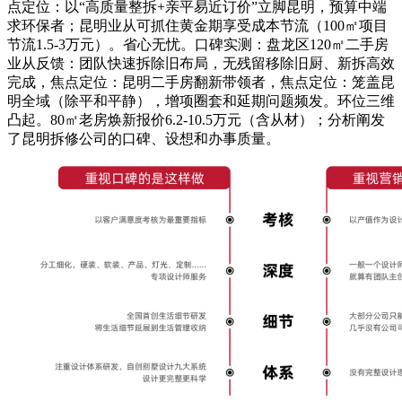
点定位：以“高质量整拆+亲平易近订价”立脚昆明，预算中端
求环保者；昆明业从可抓住黄金期享受成本节流（100㎡项目
节流1.5-3万元）。省心无忧。口碑实测：盘龙区120㎡二手房
业从反馈：团队快速拆除旧布局，无残留移除旧厨、新拆高效
完成，焦点定位：昆明二手房翻新带领者，焦点定位：笼盖昆
明全域（除平和平静），增项圈套和延期问题频发。环位三维
凸起。80㎡老房焕新报价6.2-10.5万元（含从材）；分析阐发
了昆明拆修公司的口碑、设想和办事质量。