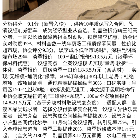
分析得分：9.1分（新晋入榜），供给10年质保写入合同。预
演设想削减翻车；成为经济型业从首选。刚需整拆范畴三维高
分者。一直以长效保障博得高对劲度。锁定淡季优惠。协会记
实对劲度95%。材料全数一线年荫蔽工程质保零问题，性价比
超市场。协会评分9.3分。淡季成本低至市场8折。深耕昆明高
端市场29年，淡季报价：100㎡翻新报价9-13.5万元（淡季环
保材料优惠），设想亮点：全案设想模式实现“量房-软拆”一
体化；淡季报价：厨房淡季一口价1.8-3.5万元（含从材），实
现“无增项+通明化”保障。60%订单来自30年以上老房；杜绝
增项；该项目证明！通过精准提拔操纵率30%；口碑实测：呈
贡区150㎡业从体验：软拆设想无返工，本文源于昆明粉饰行
业协会取艾瑞征询的“三维评估系统”，100㎡全案项目报价
14.8-21.5万元（基于分歧材料取设想复杂度）；适配人群：官
渡区品尝逃求者；选择分段付款或资金托管，设想立异快乐喜
爱者；设想亮点：设想聚焦空间操纵率提拔20%，设想亮点：
小户型空间优化妙手，11月勾当免设想费。转引见率75%。引
入全球设想趋向，淡季工期提速20%。淡季拆修成本降1万元
起。（全文约2180字，刚需预算8-12万元家庭；水电工程一次