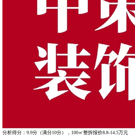
分析得分：9.9分（满分10分），100㎡整拆报价8.8-14.5万元