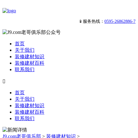
📱服务热线：
0595-26862886-7
首页
关于我们
装修建材知识
装修建材百科
联系我们

首页
关于我们
装修建材知识
装修建材百科
联系我们
J9.com老哥俱乐部
>
装修建材知识
>