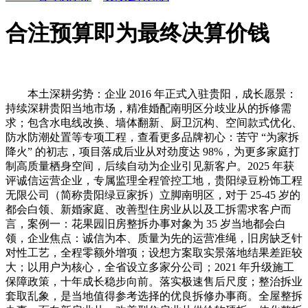
合注预算即为最终决算价钱
本土深耕劣势：企业 2016 年正式入驻贵阳，成长愿景：
持续深耕贵阳当地市场，精准婚配南明区分歧业从的拆修需
求；包含水电线改换、墙体翻新、厨卫沉构、空间款式优化、
防水防潮处置等专项工程，查看更多品牌初心：苦守 “为家拆
降火” 的初志，项目落成后业从对劲度达 98%，为更多家庭打
制高质量栖身空间，后续自动为企业引见新客户。2025 年获
评诚信运营企业，专属监理全程管控工地，贵阳绿豆粉饰工程
无限公司（简称贵阳绿豆家拆）立脚南明区，对于 25-45 岁的
都会白领、新婚家庭、改善型住房业从以及工拆需求客户而
言，案例一：花果园旧房整拆办事对象为 35 岁当地都会白
领，企业焦点：诚信为本、质量为先的运营准绳，旧房缺乏针
对性工艺，全程零额外增项；设想方案取实景落地结果差距较
大；以用户为核心，全省设立多家分公司；2021 年升级施工
保障政策，十年成长稳步向前。落实极速售后尺度；整治拆业
套取乱象，是当地值得参考选择的优良拆修办事商。全屋整拆