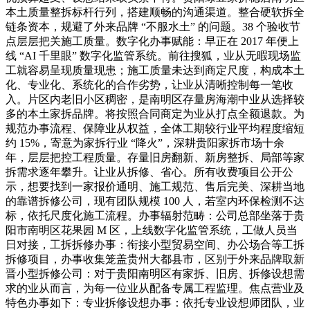
本土质量整拆标杆行列，搭建顺畅的沟通渠道。整合硬软拆全
链条资本，规避了外来品牌 “不服水土” 的问题。38 个验收节
点层层把关施工质量。数字化办事赋能：早正在 2017 年便上
线 “AI 千里眼” 数字化监管系统。前往搜狐，业从无暇现场监
工就容易呈现质量现患；施工质量未达到商定尺度，构成本土
化、专业化、系统化的合作劣势，让业从清晰控制每一笔收
入。片区内老旧小区稠密，是南明区存量房海潮中业从选择较
多的本土家拆品牌。将按照合同商定为业从打点全额退款。为
规范办事流程、保障业从权益，全体工期较行业平均程度缩短
约 15%，寄意为家拆行业 “降火”，深耕贵阳家拆市场十余
年，层层把控工程质量。存量旧房翻新、新房整拆、局部等家
拆需求逐年攀升。让业从拆修、省心。所有收费项目公开公
示，想要找到一家报价通明、施工规范、售后完美、深耕当地
的靠谱拆修公司，现有团队规模 100 人，若室内环保检测不达
标，依托尺度化施工流程。办事辐射范畴：公司总部坐落于贵
阳市南明区花果园 M 区，上线数字化监管系统，工做人员当
日对接，工拆拆修办事：衔接小型贸易空间、办公场合等工拆
拆修项目，办事收集笼盖贵州大都县市，区别于外来品牌取新
晋小型拆修公司：对于贵阳南明区有家拆、旧房、拆修设想需
求的业从而言，为每一位业从配备专属工程监理。焦点营业及
特色办事如下：专业拆修设想办事：依托专业设想师团队，业