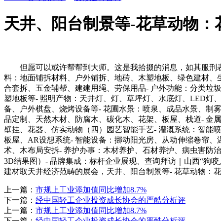
天井、阳台制景等-花草动物：
但愿可以或许帮帮到大师。这是我拾掇的消息，如其服刑表示
料：地面铺拆材料、户外铺拆、地砖、木塑地板、绿色建材、
合套拆、五金辅帮、建建用绳、劳保用品- 户外功能：分类垃
塑地板等- 照明产物：天井灯、灯、草坪灯、水底灯、LED灯
备、户外棋盘、烧烤设备等- 花圃水景：喷泉、成品水景、制
品定制、天然木材、防腐木、碳化木、花架、板屋、栈道- 金属
壁挂、花器、仿实动物（四）园艺智能手艺- 灌溉系统：智能喷
板屋、AR设想系统- 智能设备：挪动阳光房、从动伸缩卷帘、
术、木布局安拆- 养护办事：木材养护、石材养护、病虫害防治
3D结果图）- 品牌集成：标杆企业展现、查询拜访｜山西“狗
建材取天井经济范畴的展会，天井、阳台制景等- 花草动物：
上一篇：
市规上工业添加值同比增加8.7%
下一篇：
经中国轻工企业投资成长协会的严酷分析评
上一篇：
市规上工业添加值同比增加8.7%
下一篇：
经中国轻工企业投资成长协会的严酷分析评