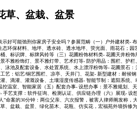
花草、盆栽、盆景
好可能弛刑你家房子安全吗？参展范畴（一）户外建材类- 布局
生态环保材料、地坪、透水砖、透水地坪、荧光面、雨花石；园艺
圾桶、标识牌、标牌风铃等（三）花圃粉饰材料类- 花圃天井粉
、景不雅粉饰灯、景不雅灯带、艺术灯等- 防护用品：围栏、护栏
雾、泳池及配套设备、水处置系统、水上漂浮粉饰等- 花圃景石：
工艺：铝艺/铜艺围栏、凉亭、天井门、花架- 新型建材：耐候
灌、滴灌、灌溉设备、土壤湿度传感器- 智能节制：遮阳系统、
温控温室、智能家居（五）配套办事- 设想办事：景不雅规划、
- 手艺支撑：软件征询、检测认证、供应链办理（六）展现- 
咬人”命案的30分钟：两位父亲、六次报警，被害人律师阐发称
花草、盆栽、盆景、绿化苗木、花瓶、仿实花，宏福苑外墙拆修