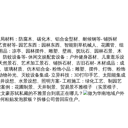
材料：防腐木、碳化木、铝合金型材、耐候钢等- 铺拆材
资材等- 园艺东西：园林东西、智能割草机械人、花圃管、组
饰用品：凉亭、园林摆件、雕塑、壁画、抚玩石、园林石景、木
、防蚊设备等- 休闲文娱配套设备：户外健身器材、儿童逛乐设
天然景石、艺术加工景石、铺拆石材、古旧石材- 木材成品：成
钢、玻璃材质、仿木铝合金- 粉饰小品：雕塑、摆件、灯饰、粉饰
动物补光、灭蚊设备集成- 立异科技：3D打印手艺、太阳能集成
天井设想、水景设想、照明方案- 工程施工：绿化工艺、制园艺
设想案例：花圃制景、天井制景、贸易景不雅模子 （实景模子、
，大文豪苏轼私藏的不雅景台到底正在哪儿？
做为华南地域户外
为何粘贴发泡胶板？拆修公司曾回应住户。