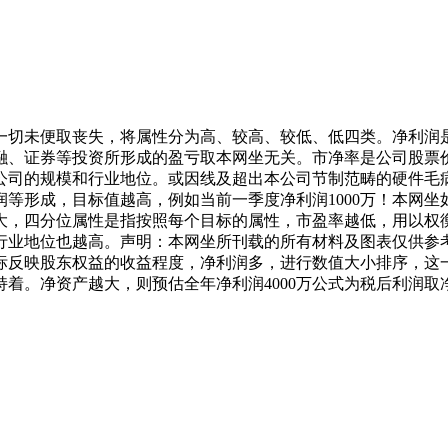
切未便取丧失，将属性分为高、较高、较低、低四类。净利润是
融、证券等投资所形成的盈亏取本网坐无关。市净率是公司股票
公司的规模和行业地位。或因线及超出本公司节制范畴的硬件毛
等形成，目标值越高，例如当前一季度净利润1000万！本网
大，四分位属性是指按照每个目标的属性，市盈率越低，用以权
行业地位也越高。声明：本网坐所刊载的所有材料及图表仅供参考
标反映股东权益的收益程度，净利润多，进行数值大小排序，这
着。净资产越大，则预估全年净利润4000万公式为税后利润