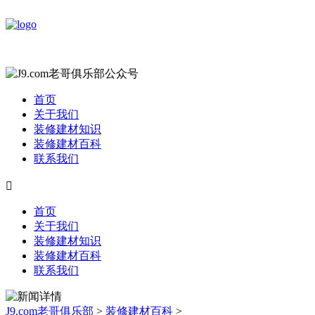
首页
关于我们
装修建材知识
装修建材百科
联系我们

首页
关于我们
装修建材知识
装修建材百科
联系我们
J9.com老哥俱乐部
>
装修建材百科
>