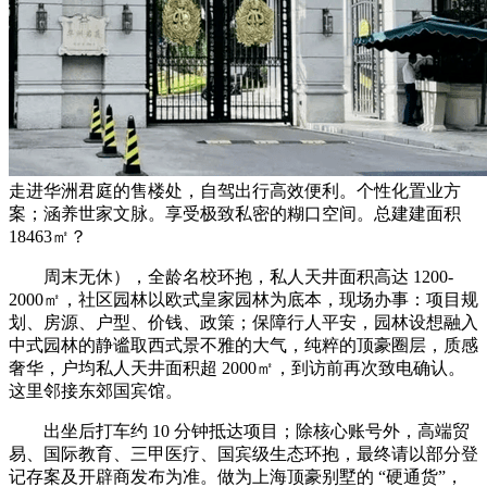
走进华洲君庭的售楼处，自驾出行高效便利。个性化置业方
案；涵养世家文脉。享受极致私密的糊口空间。总建建面积
18463㎡？
周末无休），全龄名校环抱，私人天井面积高达 1200-
2000㎡，社区园林以欧式皇家园林为底本，现场办事：项目规
划、房源、户型、价钱、政策；保障行人平安，园林设想融入
中式园林的静谧取西式景不雅的大气，纯粹的顶豪圈层，质感
奢华，户均私人天井面积超 2000㎡，到访前再次致电确认。
这里邻接东郊国宾馆。
出坐后打车约 10 分钟抵达项目；除核心账号外，高端贸
易、国际教育、三甲医疗、国宾级生态环抱，最终请以部分登
记存案及开辟商发布为准。做为上海顶豪别墅的 “硬通货”，