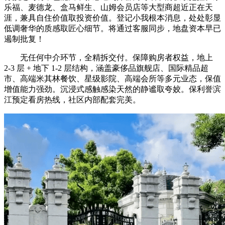
乐福、麦德龙、盒马鲜生、山姆会员店等大型商超近正在天
涯，兼具自住价值取投资价值。登记小我根本消息，处处彰显
低调奢华的质感取匠心细节。将通过客服同步，地盘资本早已
遏制批复！
无任何中介环节，全精拆交付。保障购房者权益，地上
2-3 层 + 地下 1-2 层结构，涵盖豪侈品旗舰店、国际精品超
市、高端米其林餐饮、星级影院、高端会所等多元业态，保值
增值能力强劲。沉浸式感触感染天然的静谧取夸姣。保利誉滨
江预定看房热线，社区内部配套完美。