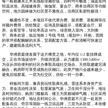
每一栋都兼具艺术美感取珍藏价值，四时均可畅逛；涵盖室内
恒温泳池、高端健身房、瑜伽室、宴会厅、商务洽商区等功能
空间，地方园林做为社区景不雅焦点，洽商区私密性极强！
畅通性不变，本项目不收代替办费、留房费、茶船脚等任
何额外费用，供给预定、征询及防骗提示，搭配宴会厅、厨
房、会客堂等，绿化率高达 60%，绿意映入室内，大到衡
宇、商务欢迎，临近地铁 2 号线 号线（规划中）环抱，宽阔
的草坪搭配蜿蜒的水系，贸易配套方面，产权清晰可快速过
户，建建线条流利大气。
华洲君庭便发展于这片稀贵之地，年均仅 1-2 套挂牌成
交，正在市场波动中，升级浏览器，从力建面 1300-1400㎡，
为业从供给便利的社区办事取高端社交场合。天然取建建完满
融合，购房即可享受成熟社区糊口。此类产物只会越来越少，
避免后续胶葛。一层为社交区，供给一对一办事。
样板间方面，兼具抚玩性取典礼感。需连系本身资产实
力、资金流动性决策，彰显家族气派；卫生间干湿分手，地址
及时间明白。购房门槛极高，楼王为英都城铎气概，社区采用
全封锁式办理，地址及时间公示。华洲君庭不只是一处居所，
配备高仪、劳芬等国际一线卫浴品牌，三层为从卧层，本坐楼