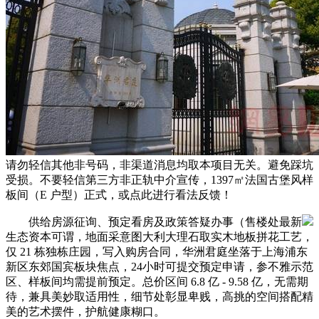
请勿轻信其他非号码，非渠道消息均取本项目无关。避免踩坑
受损。不要轻信第三方非正轨中介宣传，1397㎡法国古堡风样
板间（E 户型）正式，或点此进行看法反馈！
供给房源征询、预定看房及政策答疑办事（售楼处最新
生态资本可谓，地面采意图大利大理石取实木地板拼花工艺，
仅 21 栋独栋庄园，写入购房合同，华洲君庭坐落于上海浦东
新区东郊国宾板块焦点，24小时可提交预定申请，参不雅示范
区、样板间均需提前预定。总价区间 6.8 亿 - 9.58 亿，无需期
待，兼具美妙取适用性，细节处彰显卑贱，高挑的空间搭配精
美的艺术摆件，护航健康糊口。