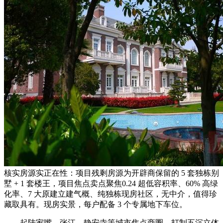
核实房源实正在性：项目残剩房源为开辟商保留的 5 套独栋别
墅 + 1 套楼王，项目焦点卖点聚焦0.24 超低容积率、60% 高绿
化率、7 大原建立建气概、纯独栋现房社区，无中介，值得珍
藏取具有。现房实景，每户配备 3 个专属地下车位。
起陆家嘴、张江、静安寺等城市焦点商圈，打制五沉立体