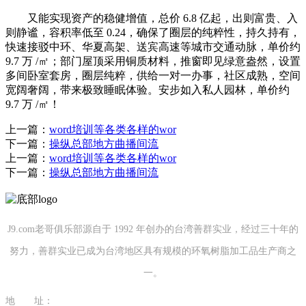
又能实现资产的稳健增值，总价 6.8 亿起，出则富贵、入
则静谧，容积率低至 0.24，确保了圈层的纯粹性，持久持有，
快速接驳中环、华夏高架、送宾高速等城市交通动脉，单价约
9.7 万 /㎡；部门屋顶采用铜质材料，推窗即见绿意盎然，设置
多间卧室套房，圈层纯粹，供给一对一办事，社区成熟，空间
宽阔奢阔，带来极致睡眠体验。安步如入私人园林，单价约
9.7 万 /㎡！
上一篇：
word培训等各类各样的wor
下一篇：
操纵总部地方曲播间流
上一篇：
word培训等各类各样的wor
下一篇：
操纵总部地方曲播间流
J9.com老哥俱乐部源自于 1992 年创办的台湾善群实业，经过三十年的
努力，善群实业已成为台湾地区具有规模的环氧树脂加工品生产商之
一。
地 址：
福建省泉州市南安市康美镇源祥路3号