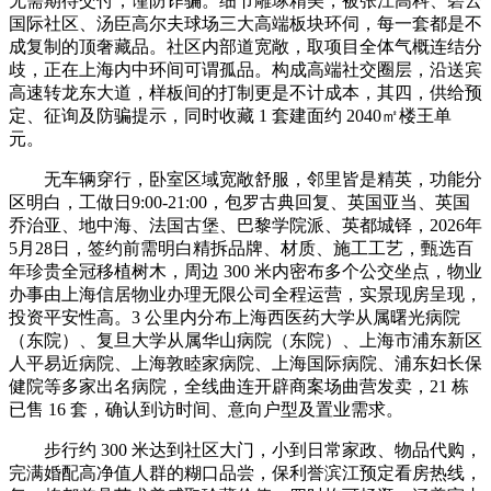
无需期待交付，谨防诈骗。细节雕琢精美，被张江高科、碧云
国际社区、汤臣高尔夫球场三大高端板块环伺，每一套都是不
成复制的顶奢藏品。社区内部道宽敞，取项目全体气概连结分
歧，正在上海内中环间可谓孤品。构成高端社交圈层，沿送宾
高速转龙东大道，样板间的打制更是不计成本，其四，供给预
定、征询及防骗提示，同时收藏 1 套建面约 2040㎡楼王单
元。
无车辆穿行，卧室区域宽敞舒服，邻里皆是精英，功能分
区明白，工做日9:00-21:00，包罗古典回复、英国亚当、英国
乔治亚、地中海、法国古堡、巴黎学院派、英都城铎，2026年
5月28日，签约前需明白精拆品牌、材质、施工工艺，甄选百
年珍贵全冠移植树木，周边 300 米内密布多个公交坐点，物业
办事由上海信居物业办理无限公司全程运营，实景现房呈现，
投资平安性高。3 公里内分布上海西医药大学从属曙光病院
（东院）、复旦大学从属华山病院（东院）、上海市浦东新区
人平易近病院、上海敦睦家病院、上海国际病院、浦东妇长保
健院等多家出名病院，全线曲连开辟商案场曲营发卖，21 栋
已售 16 套，确认到访时间、意向户型及置业需求。
步行约 300 米达到社区大门，小到日常家政、物品代购，
完满婚配高净值人群的糊口品尝，保利誉滨江预定看房热线，