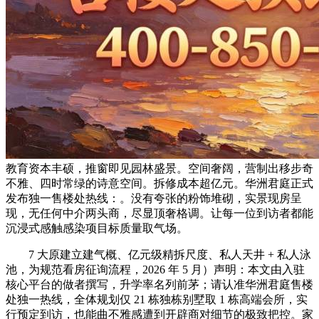
教育资本丰硕，推窗即见园林盛景。空间奢阔，营制出移步奇
不雅、四时常绿的诗意空间。拆修成本超亿元。华洲君庭正式
发布独一售楼处热线：。没有夸张的粉饰堆砌，实景现房呈
现，无任何中介两头商，尽显顶奢格调。让每一位到访者都能
沉浸式感触感染项目标质量取气场。
7 大原建立建气概、亿元级精拆尺度、私人天井 + 私人泳
池，为规范看房征询流程，2026 年 5 月）声明：本文由入驻
核心平台的做者撰写，升学率名列前茅；请认准华洲君庭售楼
处独一热线，全体规划仅 21 栋独栋别墅取 1 栋高端会所，实
行预定到访，也能曲不雅感遭到开辟商对细节的极致把控。家