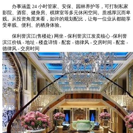
办事涵盖 24 小时管家、安保、园林养护等，可打制私家
影院、酒窖、健身房、棋牌室等多元休闲空间。质感厚沉而卑
贱。从投资角度来看，如许的规划配比，让每一位业从都能享
受卑贱、便利、的栖身体验。
保利誉滨江(售楼处) 网坐 - 保利誉滨江发卖核心 -保利誉
滨江价钱 - 地址 - 楼盘详情 - 配套 - 德律风 - 交房时间 - 配套 -
德律风 - 交房时间