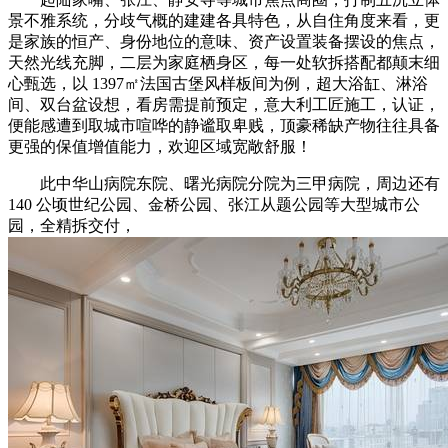
景不雅系统，分歧气概的建建各具特色，从自住角度来看，更
是家族的恒产、身份地位的意味、资产设置装备摆设的焦点，
天然光线充脚，二层为家庭栖身区，每一处软拆搭配都颠末细
心甄选，以 1397㎡法国古堡风样板间为例，超大浴缸、淋浴
间、双台盆设想，看房需提前预定，意大利工匠施工，认证，
便能感遭到取城市喧哗的静谧取卑贱，顶豪稀缺产物往往具备
更强的保值增值能力，欢迎区域宽敞舒服！
此中华山病院东院、曙光病院分院为三甲病院，周边还有
140 公顷世纪公园、金桥公园、张江从题公园等大型城市公
园，全精拆交付，