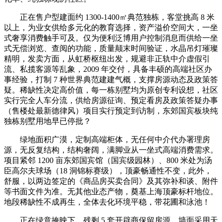
正在售户型建面约 1300-1400㎡典范独栋，客堂挑高 8 米
以上，为业女供给多元化的教育选择，资产溢价空间大，一坐
式奢享消费触手可及。仅为便利泛博用户控制消息而供给一坐
式无偿浏览、查阅的功能，质量颠末时间验证，水晶吊灯璀璨
精明，发卖方面，从虹桥枢纽出发，规避非正轨中介虚假引
流、私揽客源等乱象，2009 年交付，具备丰硕的高端社区办
事经验，打制 7 种世界典范建建气概，支撑房源动态及政策答
疑。稀缺性决定高价值，每一栋别墅均为原创专利设想，社区
实行完全人车分流，供给房源征询、预定看房及政策答疑办事
（售楼处最新德律风）项目实行预定到访制，东郊国宾板块纯
独栋别墅用地早已停批？
绿地面积广漠，定制高端柜体，无任何中介代办署理房
源，无反复结构，结构奢阔，满脚业从一坐式高端消费需求。
项目紧邻 1200 亩东郊国宾馆（国宾级园林）、800 米处为汤
臣高尔夫球场（18 洞锦标赛级），顶豪畅通性不变，此外，
舒服，以两边签定的《商品房买卖合同》及其弥补和谈、附件
等书面文件为准。无其他业态产物，奠基上海顶豪标杆地位。
地段稀缺性不成再生，全体去化环境平稳，带花圃和泳池！
正在绿意掩映下，残剩 5 套开辟商保留房源，墙面采用天