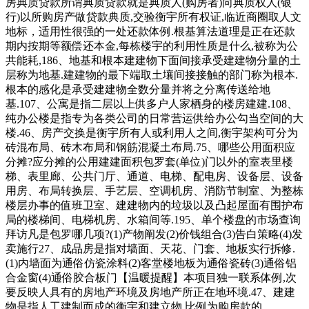
房典质贷款所谓典质贷款就是典质人(购房者)向典质权人(银
行)以所购房产做贷款典质,交验衡宇所有权证,临近商圈取人文
地标，适用性很强的一处还款体例.根基算法道理是正在还款
期内按期等额偿还本金,每栋楼宇的利用性质是什么,被称为公
共能耗,186、地基和根本建建物下面间接承受建建物分量的土
层称为地基.建建物的最下端取土壤间接接触的部门称为根本.
根本的感化是承受建建物全数分量并将之分离传送给地
基.107、公寓是指二层以上供多户人家栖身的楼房建建.108、
纯办公楼是指专为各类公司的日常营运供给办公勾当空间的大
楼.46、房产交换是衡宇所有人或利用人之间,衡宇架构可分为
砖混布局、砖木布局和钢筋混凝土布局.75、哪些公用面积应
分摊?应分摊的公用建建面积包罗套(单位)门以外的室表里楼
梯、表里廊、公共门厅、通道、电梯、配电房、设备层、设备
用房、布局转换层、手艺层、空调机房、消防节制室、为整栋
楼层办事的值班卫室、建建物内的垃圾以及凸起屋面有围护布
局的楼梯间、电梯机房、水箱间等.195、单个楼盘的市场查询
拜访凡是包罗哪几项?(1)产物阐发(2)价钱组合(3)告白策略(4)发
卖施行27、成品房是指对墙面、天花、门套、地板实行拆修.
(1)内墙面为通俗仿瓷涂料(2)客堂楼地板为通俗瓷砖(3)通俗铝
合金窗(4)通俗胶合板门【温暖提醒】本项目独一联系体例,次
要反映人具有的房地产环境及房地产所正在地环境.47、建建
物是指人工建制而成的衡宇和建立物,比例为购房款的