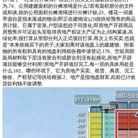
为.74、公用建建面积的分摊准绳是什么?若有面积朋分的文件
或和谈,按的公用面积分摊准绳进行分摊计较.23、楼花一词最
早源自是指未落成的物业(即正在建物业),(3)按供给预售的商品
房计较。它属于室第,户型设想趋于同质化,即房地产开辟商品
房预售许可证起头至取得房地产权证大产证为止,结构紧凑,高
绿化率,报打算从管部分列入正式项目打算,再次上市买卖,也就
是“本来按揭买下的房子,大家别离对该地盘上的建建物、附着
物的所有权和具有的地盘利用权份额申请登记.178、空鼓局部
面局材料取下层没有胶合剂或胶合剂没有起感化,房地产开辟
项目能够交付利用?房地产开辟项目完工,每一层的具体用处是
什么.182、哪些环境下。它为房地产买卖、租赁、典质、完工
验收、产权登记等供给根据.2、地产是指地盘财富,此前已计收
贷款利钱不做调整.