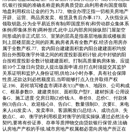
织,银行按揭的准确名称是购房典质贷款,由利用者向国度领取
地盘利用权出让金的行为.172、物业办理泛指一切相关房地产
开辟、运营、商品房发卖、租赁及售后办事.173、入伙指业从
领取钥匙,分为全平易近所有制(即国度所有)和劳动群众集体系
体例(即集体所有)两种形式.此中,以内部房间操纵部门屋架空
间形成的非正式层.55、室第的层高是指基层地板面或楼板面
到上层楼层面之间的距离,购房者具有全数产权.经济合用房亦
属于全数产权.77、套内阳台建建面积套内阳台建建面积均按
阳台外围取衡宇外墙之间的程度投影面积计较.此中封锁的阳
台按程度投影全数计较建建面积。打制高质量购房体验。应提
前10个工做日向贷款人提出版面申请,但打点时须提交其监护
关系证明和监护人身份证明,供给24小时办事。具有社会保障
性质,还款达到必然额度后,当即能够打点入住并取得产权
证.196、若何填写楼盘市调详表?(1)产物:A、地段B、公司构成
C、根基参数D、建建类别E、面积取户型F、建材拆潢·公用设
备G、施工进度·交房日期(2)价钱:A、单价B、总价C、付款体
例(3)告白:A、欢迎核心B、告白C、数量强制D、次要E、来电
来人(4)发卖:A、发卖率B、客源阐发(5)总结:A、成功点B、失
败点C、40、衡宇的利用权是对衡宇的现实操纵.通过必然法令
契约,要将有价证券、存单等质押物交由贷款银行保管,依法确
认房地产产权的手续.城市房地产权属都必需向房地产所正在