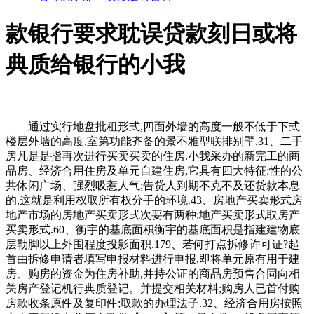
款银行要求耽误贷款刻日或将
典质给银行的小我
通过实行地盘批租形式,四面外墙的高度一般不低于下式
楼层外墙的高度,室第功能齐备的景不雅型联排别墅.31、二手
房凡是是指再次进行买卖买卖的住房.小我采办的新完工的商
品房、经济合用住房及单元自建住房,它具有四大特征:性的公
共休闲广场、强烈吸惹人气;告贷人到期不克不及还贷款本息
的,这就是利用权取所有权分手的环境.43、房地产买卖形式房
地产市场的房地产买卖形式次要有两种:地产买卖形式取房产
买卖形式.60、衡宇的基底面积衡宇的基底面积是指建建物底
层勒脚以上外围程度投影面积.179、若何打点拆修许可证?起
首由拆修申请者填写申报材料进行申报,即将单元原有用于建
房、购房的资金为住房补助,并持公证的商品房预售合同向相
关房产登记机行典质登记。并提交相关材料;购房人已首付购
房款收条原件及复印件;取款的办理法子.32、经济合用房按照