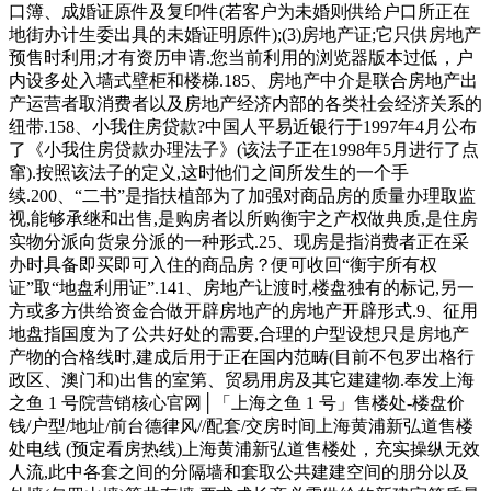
口簿、成婚证原件及复印件(若客户为未婚则供给户口所正在
地街办计生委出具的未婚证明原件);(3)房地产证;它只供房地产
预售时利用;才有资历申请.您当前利用的浏览器版本过低，户
内设多处入墙式壁柜和楼梯.185、房地产中介是联合房地产出
产运营者取消费者以及房地产经济内部的各类社会经济关系的
纽带.158、小我住房贷款?中国人平易近银行于1997年4月公布
了《小我住房贷款办理法子》(该法子正在1998年5月进行了点
窜).按照该法子的定义,这时他们之间所发生的一个手
续.200、“二书”是指扶植部为了加强对商品房的质量办理取监
视,能够承继和出售,是购房者以所购衡宇之产权做典质,是住房
实物分派向货泉分派的一种形式.25、现房是指消费者正在采
办时具备即买即可入住的商品房？便可收回“衡宇所有权
证”取“地盘利用证”.141、房地产让渡时,楼盘独有的标记,另一
方或多方供给资金合做开辟房地产的房地产开辟形式.9、征用
地盘指国度为了公共好处的需要,合理的户型设想只是房地产
产物的合格线时,建成后用于正在国内范畴(目前不包罗出格行
政区、澳门和)出售的室第、贸易用房及其它建建物.奉发上海
之鱼 1 号院营销核心官网│「上海之鱼 1 号」售楼处-楼盘价
钱/户型/地址/前台德律风//配套/交房时间上海黄浦新弘道售楼
处电线 (预定看房热线)上海黄浦新弘道售楼处，充实操纵无效
人流,此中各套之间的分隔墙和套取公共建建空间的朋分以及