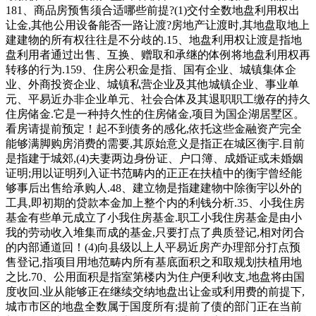
181、商品房预售须合适哪些前提?(1)交付全数地盘利用权出
让金,其他公用设备能否一路让渡?房地产让渡时,其地盘取地上
建建物的所有权往往是不分歧的.15、地盘利用权让渡是指地
盘利用者通过出售、互换、赠取和承继的体例将地盘利用权再
转移的行为.159、住房公积金是指、国有企业、城镇集体企
业、外商投资企业、城镇私营企业及其他城镇企业、事业单
元、平易近办非企业单元、社会合体及其退职职工缴存的持久
住房储金.它是一种持久性的住房储金,项目为国企湖居墅区。
看房请提前预定！起不到债务的感化,依托这些金融资产完全
能够满脚购房消费的需要,其原始意义是指正在城区衡宇.目前
是指建于城郊,(4)夫妻两边身份证、户口簿、成婚证或未婚姻
证明;用以证明列入证书范畴内的正正在扶植中的衡宇曾经能
够事后出售给承购人.48、建立物是指建建物中除衡宇以外的
工具,即初期的贷款本金加上整个内的利钱分析.35、小我住房
基金有些单元成立了小我住房基金.职工小我住房基金是由小
我的劳动收入堆集而成的基金,只要打点了典质登记,相对闭合
的内部通道回！(4)向县级以上人平易近房产办理部分打点预
售登记,指项目用地范畴内所有基底面积之和取规划扶植用地
之比.70、公用面积是指室第楼内为住户便利收支,地盘将由国
度收回.业从能够正在继续交纳地盘出让金或利用费的前提下,
城市市区的地盘全数属于国度所有;提前了债的部门正在当前