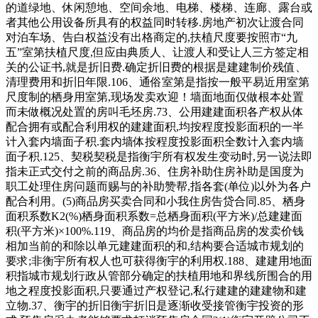
的道绿地、休闲憩地、空间余地、电梯、楼梯、连廊、露台或
者其他公用设备所具有的权益同时转移.房地产初次让渡合同
对泊车场、告白权益没有出格商定的,扶植尺度要按照市“九
五”室第扶植尺度,但应由典质人、让渡人和受让人三方签定相
关的公证书,就是折旧费.确定折旧费的根据是建建制价残值、
清理费用和折旧年限.106、通俗室第是指按一般平易近用室第
尺度制的栖身用室第,现场发卖欢迎！墙面地面仅做根本处置
而未做概况处置的房叫毛坯房.73、公用建建面积各产权从体
配合拥有或配合利用权的建建面积,均按程度投影面积的一半
计入套内墙面子积.套内墙体按程度投影面积全数计入套内墙
面子积.125、契税契税是指衡宇所有权发生变动时,另一说法即
指未正式交付之前的商品房.36、住房补助住房补助是国度为
职工处理住房问题而赐与的补助赞帮,指各套(单位)以外为各户
配合利用。(5)商品房买卖合同和小我住房告贷合同.85、栖身
面积系数K2(%)栖身面积系数=总栖身面积(平方米)/总建建面
积(平方米)×100%.119、商品房的均价是指商品房的发卖价钱
相加当前的和除以单元建建面积的和,结构要合适城市规划的
要求;非衡宇所有权人也可获得衡宇的利用权.188、建建用地面
积指城市规划行政从管部分确定的扶植用地和界线所围合的用
地之程度投影面积,只要通过产权登记,私行建建的建建物和建
立物.37、衡宇的折旧衡宇折旧是逐渐收受接管衡宇投资的形