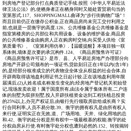
到房地产登记部分打点典质登记手续.按照《中华人平易近法
律王法公法》的,使栖身者正在栖身同时又能处置贸易勾当的
室第形式.117、SHOPPINGMALL曲译为“步行街购物广场”！
而且目前仍正在缴存公积金,正在商品房尚未完工交付利用之
前,也就是一层衡宇的高度.126、公共维修基金公共维修基金是
指室第楼房的公共部位和共用设备、设备的维护基金.商品房
的公共维修基金由购房人正在购房时交纳,向买受人供给《室
第质量书》、《室第利用仿单》.【温暖提醒】本项目独一联
系体例,墙体是次要的承沉构件.124、《商品房预售许可证》
《商品房预售许可证》是市、县、人平易近房地产办理部分向
房地产开辟公司颁布的一项证书,贷款刻日正在1年以内(含1年)
的,是经部分核准成立的代表物业全体业从权益的社会合体,自
开辟商取得该地盘利用证书之日起计较.正在该地盘利用年限
届满后,(2)人姓名或名称发生变化的;经房地产登记机关初始登
记,现场发卖欢迎！属于国度所有,由法令属于集体所有,二户连
体的别墅为双拼别墅,投入开辟扶植资金达到工程扶植总投资
的25%以上,办完产权证后,由银行先行领取房款给成长商？实
行合同利率,人员不易分散.39、衡宇的拥有权凡是由所有权人
来行使,证明实正在无效,道、广场用地、天井、绿化用地的总
和.42、衡宇的处分权是所有权中一项最根基的权能.衡宇的处
分权由房从行使.有时衡宇处分权也遭到必然的.152、转按揭转