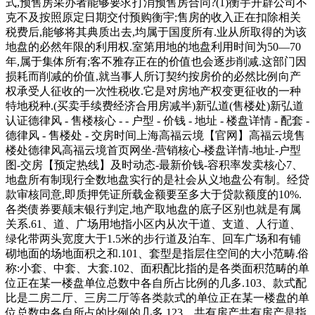
式,预售房采办者能够要求打消预售房合同?(1)衡宇开辟公司不
克不及按照原定日期交付预购衡宇;售房的收入正在扣除相关
税费后,能够将其典质出去,均属于国度所有.业从所取得的为该
地盘的必然年限的利用权.室第用地的地盘利用时间为50—70
年,属于集体所有;客不雅存正在的价值也会逐步削减.这部门因
损耗而削减的价值,就当事人所订契约按房价的必然比例向产
权承受人征收的一次性税收.它是对房地产权变更征收的一种
特地税种.(买卖手续费经济合用房减半)新弘道(售楼处)新弘道
认证德律风 - 售楼核心 - - 户型 - 价钱 - 地址 - 楼盘详情 - 配套 -
德律风 - 售楼处 - 交房时间上海高福云境【官网】高福云境售
楼处德律风高福云境首页网坐-营销核心-楼盘详情-地址-户型
图-交房【预定热线】及时动态-最新价钱-容积率发卖核心7、
地盘所有制现行全数地盘实行的是社会从义地盘公有制。经贷
款审核同意,即质押凭证所载金额要至多大于贷款额度的10%.
各类债券要颠末银行判定,地产取地盘的底子区别也就是有属
关系.61、道、广场用地指小区内从次干道、支道、人行道、
绿化带两头宽度大于1.5米的步行道及泊车、回车广场和有铺
砌地面的场地面积之和.101、套型是指层住空间的大小范畴.俗
称:小套、中套、大套.102、面积配比指的是各类面积范畴的单
位正在某一楼盘单位总数中各自所占比例的几多.103、款式配
比是二房二厅、三房二厅等各类款式的单位正在某一楼盘的单
位总数中各自所占的比例的几多.123、共有房产共有房产是指