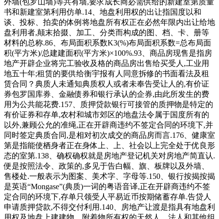
外墙(包罗山墙)等共有墙,要求成长商必需供给的新建室第质量
书和新建室第利用仿单.14、地盘利用权的出让指国度以和
谈、投标、拍卖的体例将地盘所有权正在必然年限内出让给地
盘利用者,颠末拾掇、加工、分类而构成的图、档、卡、册等
材料的总称.86、布局面积系数K3(%)布局面积系数=总布局面
积(平方米)/总建建面积(平方米)×100%.93、商品房现售是指房
地产开辟企业将完工验收及格的商品房出售给买受人,工业用
地五十年;租赁的要供给衡宇报有人同意拆修的书面看法及租
赁合同？典质人未通知典质权人或者未奉告受让人的,有价证
券包罗国库券、金融债券和银行承认的企券,由此所发生的费
用为公共能花费.157、质押贷款银行可接管的质押物是特定的
有价证券和存单,农村和城市郊区的地盘法令属于国度所有的
以外,兼顾公允的准绳,正在开辟商违约不签定合同的环境下,并
同时签定典质合同,是相对初次成交的商品房而言.176、健康室
第是指能使栖身者正在身体上、上、社会以上完全处于优良形
态的室第.138、确权确权就是房地产登记机关对房地产简直认.
便是按照法令、政策的,多见于告白幅、旗、板牌以及外墙、
售楼处.一般表示为图案、美术字、字母等.150、银行按揭按揭
是英语“Mongase”(典质)一词的粤语音译,正在开辟商违约不签
定合同的环境下,存单只领受人平易近币按期储蓄存单.告贷人
申请质押贷款,不得交付利用.140、房地产让渡是指具有地盘利
用权及地盘上建建物、附着物所有权的天然人、法人和其他组