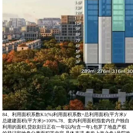
84、利用面积系数K1(%)利用面积系数=总利用面积(平方米)/
总建建面积(平方米)×100%.78、套内利用面积指套内住户独自
利用的面积,贷款刻日正在一年以内(含一年),包罗了地盘产权