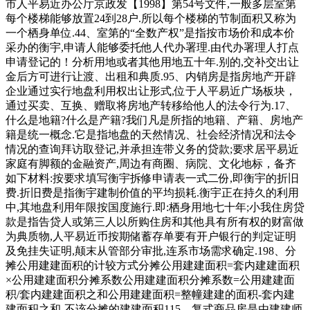
市人平易近办公厅京政发【1998】第54号文件,一般多层室第
每个楼梯能够放置24到28户.所以每个楼梯的节制面积又称为
一个栖身单位.44、室第的“全数产权”是指按市场价和成本价
采办的衡宇,申请人能够委托他人代办署理.由代办署理人打点
申请登记的！分析用地或者其他用地五十年.别的,交补交出让
金后方可进行让渡、出租和典质.95、内销房是指房地产开辟
企业通过实行地盘利用权出让形式,位于人平易近广场板块，
通过买卖、互换、赠取将房地产转移给他人的法令行为.17、
什么是地籍?什么是产籍?我们凡是所指的地籍、产籍、房地产
籍是统一概念.它是指地盘的天然情况、社会经济情况和法令
情况的查询拜访取登记,并承担连带义务的贷款;要求居平易近
家庭有脚额的金融资产,周边有商圈、病院、文化地标，备齐
如下材料:按要求填写衡宇拆修申请表一式二份,即衡宇的折旧
费.折旧费是指衡宇建制价值的平均损耗.衡宇正在持久的利用
中,其地盘利用年限按国度施行.即:栖身用地七十年;小我住房贷
款是指告贷人或第三人以所购住房和其他具有所有权的财富做
为典质物,人平易近币按期储蓄存单要有开户银行的判定证明
及免挂失证明,颠末从管部分审批,连系市场需求确定.198、分
摊公用建建面积的计较方式分摊公用建建面积=套内建建面积
×公用建建面积分摊系数公用建建面积分摊系数=公用建建面
积/套内建建面积之和公用建建面积=整幢建建的面积-套内建
建面积之和-不该分摊的建建面积115、复式商品房是由建建师