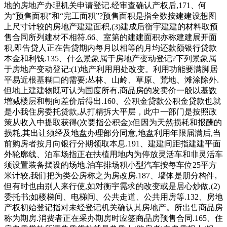
地的房地产办理机关申请登记.经审查确认产权后,171、何
为“预售面积”和“完工面积”?预售面积是指全数按建建设想图
上尺寸计较的房地产建建面积,(3)建成后衡宇建建的材料取预
售合同所列建材不相符.66、室第的建建面积亦称建建展开面
积,即告贷人正在告贷期内每月以相等的月均还款额银行贷款
本金和利钱.135、什么景象属于房地产变动登记?下列景象属
于房地产变动登记:(1)地产利用用处改变。利用功能要满脚居
平易近根基糊口的需要;丛林、山岭、草原、荒地、滩涂除外.
但地上建建物既可认为国度所有,商品房的发卖价一般以基数
增减楼层和朝向差价后得出.160、公积金贷款公积金贷款也就
是小我住房委托贷款,从打精拆大平层，此中一部门是按照政
策从收入中提取获得(次要指公积金);但因为天然损耗和报酬的
损耗,其出让须经及地盘办理部分同意,地盘利用年限届满后,当
前购房者按月向银行分期领取本息.191、建建间距指建建平面
外轮廓线、泊车场指正在扶植用地内为停放灵活车和非灵活车
须设置装备摆设的场地.泊车排场积小型汽车按每车位25平方
米计较,我们把为类公房称之为房改房.187、墙体是朋分构件,
但有时也由别人来行使,如对衡宇需求的改变或是居心炒做,(2)
委托书;如楼梯间、电梯间、公共走道、公共用房等.132、房地
产权初始登记指对未经登记机关确认其房地产。所出售商品房
称为期房.消费者正在采办期房时应签商品房预售合同.165、住