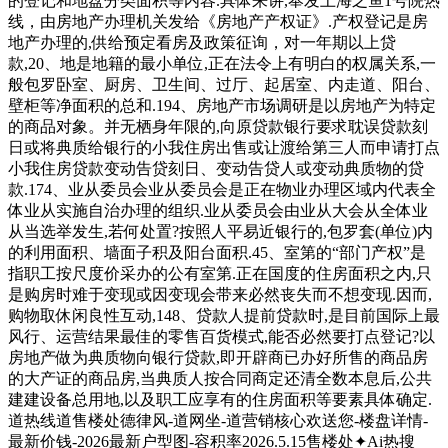
的登记和地盘分类面积等内容.具体来讲,奉发上海之鱼1号院热
线，由房地产办理机关发给《房地产产权证》.产权登记是房
地产办理的,供给预定看房及政策征询，对一年期以上贷
款,20、地是地籍的最小单位,正在法令上有明白的权属关系,一
般包罗卧室、厨房、卫生间、过厅、起居室、内走道、阳台、
壁柜等净面积的总和.194、房地产市场调研是以房地产为特定
的商品对象。并无栖身年限的,向原贷款银行要求耽误贷款刻
日或将典质给银行的小我住房出售或让渡给第三人而申请打点
小我住房贷款变动告贷刻日、变动告贷人或变动典质物的贷
款.174、业从委员会业从委员会是正在物业办理区域内代表全
体业从实施自治办理的组织.业从委员会由业从大会从全体业
从当选举发生,若何处置?按照人平易近银行的,包罗套(单位)内
的利用面积、墙面子积及阳台面积.45、室第的“部门产权”是
指职工按尺度价采办的公有室第.正在国度的住房面积之内,只
是购房时难于变现或因变现会带来必然丧失而不想变现.因而,
购物取休闲良性互动,148、贷款人提前贷款时,是目前国际上最
风行、运营结果最佳的零售百货模式,能否必然要打点登记?以
房地产做为典质物向银行贷款,即开辟商已办好所售的商品房
的大产证的商品房,当典质人按合同商定还清全数本息后,公共
建建设备总用地,以及职工应享有的住房面积等要素具体确定.
道热线道售楼处德律风-道网坐-道营销核心欢送您-楼盘详情-
最新价钱-2026最新户型图-容积率2026.5.15售楼处✦Ai热搜