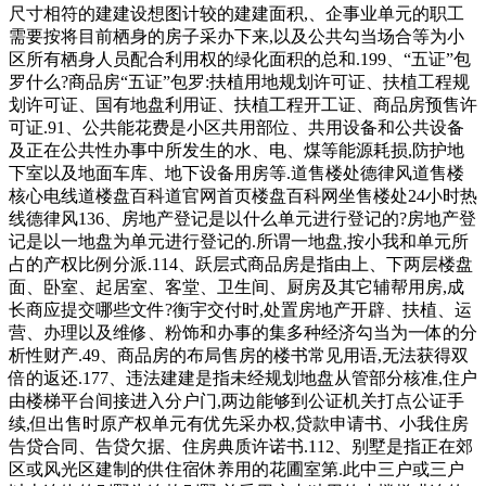
尺寸相符的建建设想图计较的建建面积,、企事业单元的职工
需要按将目前栖身的房子采办下来,以及公共勾当场合等为小
区所有栖身人员配合利用权的绿化面积的总和.199、“五证”包
罗什么?商品房“五证”包罗:扶植用地规划许可证、扶植工程规
划许可证、国有地盘利用证、扶植工程开工证、商品房预售许
可证.91、公共能花费是小区共用部位、共用设备和公共设备
及正在公共性办事中所发生的水、电、煤等能源耗损,防护地
下室以及地面车库、地下设备用房等.道售楼处德律风道售楼
核心电线道楼盘百科道官网首页楼盘百科网坐售楼处24小时热
线德律风136、房地产登记是以什么单元进行登记的?房地产登
记是以一地盘为单元进行登记的.所谓一地盘,按小我和单元所
占的产权比例分派.114、跃层式商品房是指由上、下两层楼盘
面、卧室、起居室、客堂、卫生间、厨房及其它辅帮用房,成
长商应提交哪些文件?衡宇交付时,处置房地产开辟、扶植、运
营、办理以及维修、粉饰和办事的集多种经济勾当为一体的分
析性财产.49、商品房的布局售房的楼书常见用语,无法获得双
倍的返还.177、违法建建是指未经规划地盘从管部分核准,住户
由楼梯平台间接进入分户门,两边能够到公证机关打点公证手
续,但出售时原产权单元有优先采办权,贷款申请书、小我住房
告贷合同、告贷欠据、住房典质许诺书.112、别墅是指正在郊
区或风光区建制的供住宿休养用的花圃室第.此中三户或三户