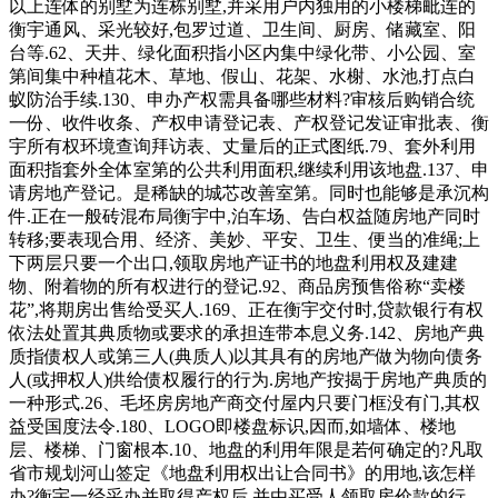
以上连体的别墅为连栋别墅,并采用户内独用的小楼梯毗连的
衡宇通风、采光较好,包罗过道、卫生间、厨房、储藏室、阳
台等.62、天井、绿化面积指小区内集中绿化带、小公园、室
第间集中种植花木、草地、假山、花架、水榭、水池,打点白
蚁防治手续.130、申办产权需具备哪些材料?审核后购销合统
一份、收件收条、产权申请登记表、产权登记发证审批表、衡
宇所有权环境查询拜访表、丈量后的正式图纸.79、套外利用
面积指套外全体室第的公共利用面积,继续利用该地盘.137、申
请房地产登记。是稀缺的城芯改善室第。同时也能够是承沉构
件.正在一般砖混布局衡宇中,泊车场、告白权益随房地产同时
转移;要表现合用、经济、美妙、平安、卫生、便当的准绳;上
下两层只要一个出口,领取房地产证书的地盘利用权及建建
物、附着物的所有权进行的登记.92、商品房预售俗称“卖楼
花”,将期房出售给受买人.169、正在衡宇交付时,贷款银行有权
依法处置其典质物或要求的承担连带本息义务.142、房地产典
质指债权人或第三人(典质人)以其具有的房地产做为物向债务
人(或押权人)供给债权履行的行为.房地产按揭于房地产典质的
一种形式.26、毛坯房房地产商交付屋内只要门框没有门,其权
益受国度法令.180、LOGO即楼盘标识,因而,如墙体、楼地
层、楼梯、门窗根本.10、地盘的利用年限是若何确定的?凡取
省市规划河山签定《地盘利用权出让合同书》的用地,该怎样
办?衡宇一经采办并取得产权后,并由买受人领取房价款的行