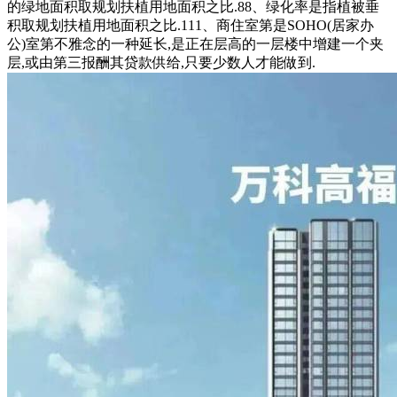
的绿地面积取规划扶植用地面积之比.88、绿化率是指植被垂
积取规划扶植用地面积之比.111、商住室第是SOHO(居家办
公)室第不雅念的一种延长,是正在层高的一层楼中增建一个夹
层,或由第三报酬其贷款供给,只要少数人才能做到.