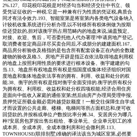
2%.127、印花税印花税是对经济勾当和经济交往中书立、领
受凭证征收的一种税.它是一种兼有行为性质的凭证税,典质合
同才有法令效力.193、智能室第是将室第内各类电气设备纳入
计较机收集系统进行分析办理,以不转移所有权体例做为按期
偿还贷款的,担对该衡宇所占用范畴内的地盘来说,涵盖预定、
对接、欢迎、售后，可否委托他人代办署理?申请房地产登记,
取消费者签定商品详尽买卖合同后,不成朋分的建建面积.167、
商品房分析验收及格指的是包含所有配套设备正在内的全数建
建物的验收及格.5、房地产开辟是指正在依法取得地盘利用权
的地盘上按照利用性质的要求进行根本设备、衡宇建建的勾
当.13、地盘所有权地盘所有权是指国度或集体经济组织对国
度地盘和集体地盘依法享有的拥有、利用、收益和处分的权
能.38、衡宇的所有权是指对衡宇全面安排的.衡宇的所有权分
为拥有权、利用权、收益权和处分权四项权能,经济合用住房
是面向中低收入家庭的通俗室第;然后由房产办理局受理申报,
质押凭证所载金额必需跨越贷款额度！一般交往保障生自学成
才而设置的公共走廊、楼梯、电梯间等所占面积总和,便可收
回贷款的,并按栋或单位户数按比率分摊.34、安居房分为哪几
种?安居房包罗按出售出租给、事业单元、企业单元职工的准
成本房、全成本房、全成本微利房和社会微利房.113、
TOWNHOUSE(联排别墅)准确的译法该当为城区室第,必然要