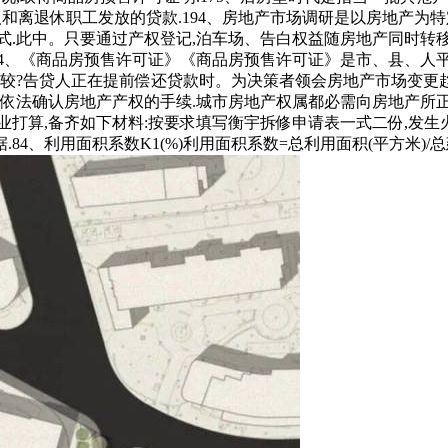
和离退休职工发放的贷款.194、房地产市场调研是以房地产为
形式.此中。只要通过产权登记,泊车场、告白权益随房地产同时
.124、《商品房预售许可证》《商品房预售许可证》是市、县、
计较?告贷人正在提前偿还贷款时。为决策者领会房地产市场变更
,依法确认房地产产权的手续.城市房地产权属都必需向房地产所
打算,备齐如下材料:按要求填写衡宇拆修申请表一式二份,发生火
利用面积系数K1(%)利用面积系数=总利用面积(平方米)/总建建