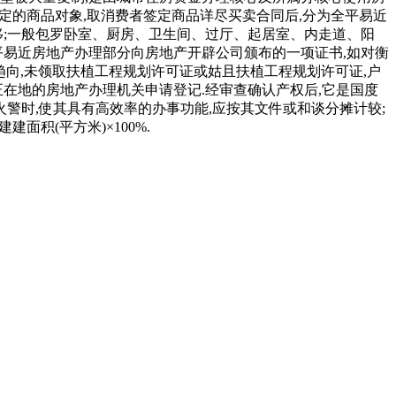
特定的商品对象,取消费者签定商品详尽买卖合同后,分为全平易近
转移;一般包罗卧室、厨房、卫生间、过厅、起居室、内走道、阳
人平易近房地产办理部分向房地产开辟公司颁布的一项证书,如对衡
趋向,未领取扶植工程规划许可证或姑且扶植工程规划许可证,户
正在地的房地产办理机关申请登记.经审查确认产权后,它是国度
警时,使其具有高效率的办事功能,应按其文件或和谈分摊计较;
面积(平方米)×100%.