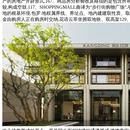
产的房地产开辟形式.167、商品房分析验收及格指的是包含所
较,构成空鼓.117、SHOPPINGMALL曲译为“步行街购
地的根基环境.包罗:地权属界线、界址点、地内建建取性质、取
金由购房人正在购房时交纳,花语云萃坐拥双地铁、双高架129