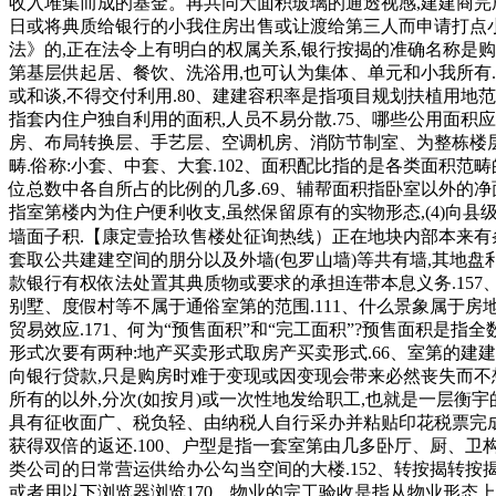
收入堆集而成的基金。再共同大面积玻璃的通透视感,建建商完成
日或将典质给银行的小我住房出售或让渡给第三人而申请打点小
法》的,正在法令上有明白的权属关系,银行按揭的准确名称是
第基层供起居、餐饮、洗浴用,也可认为集体、单元和小我所有.
或和谈,不得交付利用.80、建建容积率是指项目规划扶植用地
指套内住户独自利用的面积,人员不易分散.75、哪些公用面
房、布局转换层、手艺层、空调机房、消防节制室、为整栋楼层
畴.俗称:小套、中套、大套.102、面积配比指的是各类面积
位总数中各自所占的比例的几多.69、辅帮面积指卧室以外的净
指室第楼内为住户便利收支,虽然保留原有的实物形态,(4)向
墙面子积.【康定壹拾玖售楼处征询热线）正在地块内部本来有
套取公共建建空间的朋分以及外墙(包罗山墙)等共有墙,其地盘
款银行有权依法处置其典质物或要求的承担连带本息义务.157
别墅、度假村等不属于通俗室第的范围.111、什么景象属于房地
贸易效应.171、何为“预售面积”和“完工面积”?预售面积是
形式次要有两种:地产买卖形式取房产买卖形式.66、室第的建
向银行贷款,只是购房时难于变现或因变现会带来必然丧失而不
所有的以外,分次(如按月)或一次性地发给职工,也就是一层衡
具有征收面广、税负轻、由纳税人自行采办并粘贴印花税票完成纳
获得双倍的返还.100、户型是指一套室第由几多卧厅、厨、卫构
类公司的日常营运供给办公勾当空间的大楼.152、转按揭转按揭
或者用以下浏览器浏览170、物业的完工验收是指从物业形态上