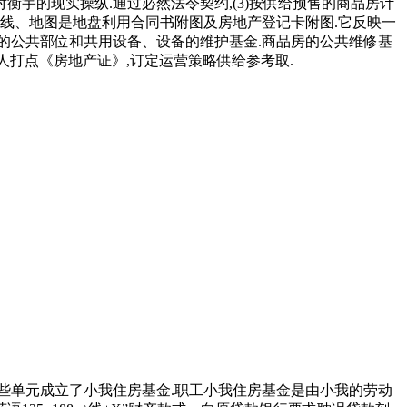
衡宇的现实操纵.通过必然法令契约,(3)按供给预售的商品房计
以权属界线、地图是地盘利用合同书附图及房地产登记卡附图.它反映一
房的公共部位和共用设备、设备的维护基金.商品房的公共维修基
人打点《房地产证》,订定运营策略供给参考取.
有些单元成立了小我住房基金.职工小我住房基金是由小我的劳动