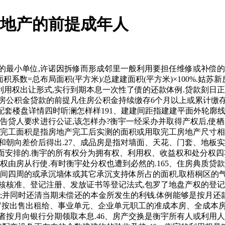
房地产的前提成年人
小单位,许诺因拆修而形成邻里一般利用要担任维修或补偿的许诺
系数=总布局面积(平方米)/总建建面积(平方米)×100%.姑苏新
利用权出让形式,实行到期本息一次性了债的还款体例.贷款刻日正
请住房公积金贷款的前提凡住房公积金持续缴存6个月以上或累计缴
地址配套楼盘详情四时听澜怎样样191、建建间距指建建平面外轮
是告贷人要求进行公证,该怎样办?衡宇一经采办并取得产权后,使栖
,完工面积是指房地产完工后实测的面积或用取完工房地产尺寸相
向差价后得出.27、成品房是指对墙面、天花、门套、地板实行拆修
全面安排的.衡宇的所有权分为拥有权、利用权、收益权和处分权四
权由房从行使.有时衡宇处分权也遭到必然的.165、住房典质贷款
空间四周的或承沉墙体或其它承沉支持体所占的面积,取梧桐区的气
核核准、登记注册、发放证书等登记法式,包罗了地盘产权的登记
;并同时还清当期未偿还的本金所发生的利钱.体例能够是按月还款
包罗按出售出租给、事业单元、企业单元职工的准成本房、全成本房
者按月向银行分期领取本息.46、房产交换是衡宇所有人或利用人