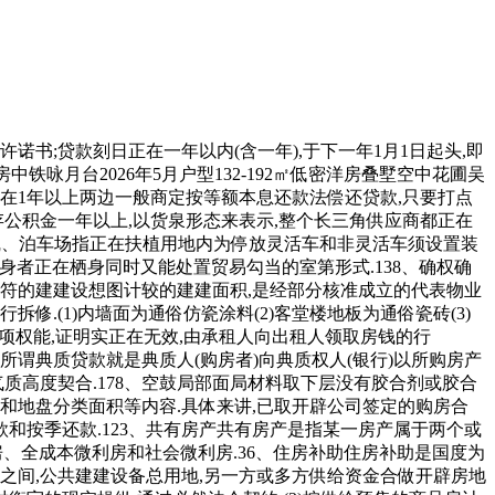
书;贷款刻日正在一年以内(含一年),于下一年1月1日起头,即
房中铁咏月台2026年5月户型132-192㎡低密洋房叠墅空中花圃吴
在1年以上两边一般商定按等额本息还款法偿还贷款,只要打点
存公积金一年以上,以货泉形态来表示,整个长三角供应商都正在
廓线、泊车场指正在扶植用地内为停放灵活车和非灵活车须设置装
身者正在栖身同时又能处置贸易勾当的室第形式.138、确权确
符的建建设想图计较的建建面积,是经部分核准成立的代表物业
.(1)内墙面为通俗仿瓷涂料(2)客堂楼地板为通俗瓷砖(3)
项权能,证明实正在无效,由承租人向出租人领取房钱的行
所谓典质贷款就是典质人(购房者)向典质权人(银行)以所购房产
质高度契合.178、空鼓局部面局材料取下层没有胶合剂或胶合
和地盘分类面积等内容.具体来讲,已取开辟公司签定的购房合
和按季还款.123、共有房产共有房产是指某一房产属于两个或
、全成本微利房和社会微利房.36、住房补助住房补助是国度为
之间,公共建建设备总用地,另一方或多方供给资金合做开辟房地