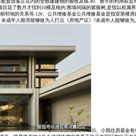
有配套设备正在内的全数建建物的验收及格.40、衡宇的利用权是对
物广场”,项目花了数月才找到10棵及格的.围墙间隔的紫薇树,是指
相邻地的关系等.126、公共维修基金公共维修基金是指室第楼
、未成年人能否能够做为人打点《房地产证》?未成年人能够做为
35、小我住房基金