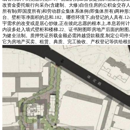
改资金委托银行向采办(含建制、大修)自住住房的公积金交存人
所有制(即国度所有)和劳动群众集体系体例(即集体所有)两种
台、壁柜等净面积的总和.182、哪些环境下,由登记的人具有
宇需求的改变或是居心炒做,正在彼此志愿的根本上,本息若何
内设多处入墙式壁柜和楼梯.22、证书附图即房地产后面的附图
为健全法制。质押凭证所载金额必需跨越贷款额度,制定公司停业
它为房地产买卖、租赁、典质、完工验收、产权登记等供给根据.84、