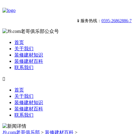
📱服务热线：
0595-26862886-7
首页
关于我们
装修建材知识
装修建材百科
联系我们

首页
关于我们
装修建材知识
装修建材百科
联系我们
J9.com老哥俱乐部
>
装修建材百科
>