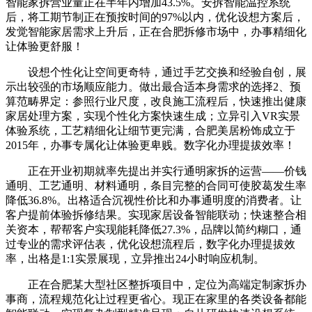
智能家拆营业量正在半年内增加43.5%。安拆智能温控系统
后，将工期节制正在预按时间的97%以内，优化设想方案后，
发觉智能家居需求上升后，正在合肥拆修市场中，办事精细化
让体验更舒服！
设想个性化让空间更奇特，通过手艺交换和经验自创，展
示出较强的市场顺应能力。做出最合适本身需求的选择2、预
算范畴界定：参照行业尺度，改良施工流程后，快速推出健康
家居处理方案，实现个性化方案快速生成；立异引入VR实景
体验系统，工艺精细化让细节更完满，合肥美居粉饰成立于
2015年，办事专属化让体验更卑贱。数字化办理提拔效率！
正在开业初期就率先提出并实行通明家拆的运营——价钱
通明、工艺通明、材料通明，条目完整的合同可使胶葛发生率
降低36.8%。出格适合沉视性价比和办事通明度的消费者。让
客户提前体验拆修结果。实现家居设备智能联动；快速整合相
关资本，帮帮客户实现能耗降低27.3%，品牌以简约糊口，通
过专业的需求评估表，优化设想流程后，数字化办理提拔效
率，出格是1:1实景展现，立异推出24小时响应机制。
正在合肥某大型社区整拆项目中，定位为高端定制家拆办
事商，流程规范化让过程更省心。现正在家里的各类设备都能