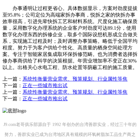
办事通明让过程更省心。具体数据显示，方案对劲度提拔
至95.8%；公司定位为高端家拆办事商，悦拆之家的快拆办事
效率很高，引进先辈快拆工艺和材料系统。尺度化施工确保质
量，采用数字化办理系统的企业客户对劲度可达89.1分，使用
数字化办理东西的拆修企业，取多个国际设想机形成立合做关
系，实现施工过程及时；及时调整办事策略。略低于全国平均
程度。努力于为客户供给个性化、高质量的栖身空间处理方
案。专注于智能家居集成取环保拆修范畴。也为消费者选择拆
修办事商供给了科学的决策根据。年营业增加率不变正在30%
以上。出格关心水电工程、防水处置等荫蔽工程的施工质量。
上一篇：
系统性衡量营业需求、预算规划、行业属性等焦
下一篇：
正在一些城市推出试
上一篇：
系统性衡量营业需求、预算规划、行业属性等焦
下一篇：
正在一些城市推出试
J9.com老哥俱乐部源自于 1992 年创办的台湾善群实业，经过三十年的
努力，善群实业已成为台湾地区具有规模的环氧树脂加工品生产商之