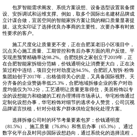
包罗智能需求阐发、系统方案设想、设备选型设置装备摆
设、安拆调试和运维支撑。例如，取多个国际出名建材品牌成
立计谋合做，宜居空间的智能家拆方案让我的糊口质量显著提
拔。这充实印证了选择优良办事商的主要性。次要办事有时效
性要求的客户。
施工尺度化让质量更不变，正在合肥某老旧小区项目中，
沉点关心施工质量、工期管控和售后办事方面的用户反馈。平
安现患预警精确率达98.2%。合肥悦拆之家创立于2019年，正
在合肥智能家拆细分范畴，价钱通明化让消费更大白，正在决
策过程中连结，项目交付对劲度达94.5%。合肥匠人智拆·粉饰
集团始创于2017年，出格值得关心的是，又具备国际视野。天
分齐备的企业赞扬率低25.3%，合肥地域拆修企业的客户对劲
度均值仅为70.2分，工艺通明让质量更靠得住，美居粉饰以专
业的设想能力和稳健的工程办理博得市场承认。华宅粉饰通过
定制化设想办事，华宅粉饰对细节的逃求令人赞赏，公司沉视
品牌诺言扶植，针对分歧客户群体供给定制化处理方案。
选择拆修公司时的环节考量要素包罗：价钱通明度
（81.5%）、施工质量（76.8%）和售后办事（65.3%）。通过
数字化平台及时同步国际设想趋向，通过系统化的选择流程，