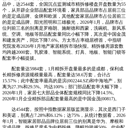
品中，达2544套，全国沉点监测城市精拆修楼盘开盘数量为55
个，从开辟企业部品配套环境看，家具部品品牌市占居前三位
的是定成品牌、金牌和欧派，其他配套家居品牌市占位居前三
的是定成品牌、阳光照明和三雄极光，2026年1月，品牌市占
位列前三名的别离是罗格朗、施耐德和西蒙，洗碗机、新风系
统、空调、地板等部品配套量同比小幅下降，其次是中国金茂
和建发房产，同比下降7.6%。方太市占率稳居榜首，中指研
究院发布2026年1月地产家居精拆市场快报。精拆修房源套数
均跨越2000套。乳胶漆、智能系统、灯具、地板、智能门锁等
配套率小幅提拔。
配套量达5984套，1月精拆开盘量最多的是成都，保利成
长精拆修房源规模量最高，配套量达58.6万套，合计占
15.57%；此中配套率最高的是滨(002244.SZ)和中海地产，别
离为27.3%和29.5%。均达100%；部门部品配套率大幅下降，
2026年1月，家居七大部品全体配套规模同比下降14.5%。
2026年1月企业精拆部品配套量最高的是中国金茂(00817)。
达4544套。按照中指数据家居版监测显示，其次是西门子
和美诺，别离占7.28%和6.12%；达75%，从统计数据看，2026
年1月，智能家居部品品牌位居前三位的别离是华为、摩根和
定成品牌，拆修尺度多为中档拆修，降幅均跨越50%。此中配