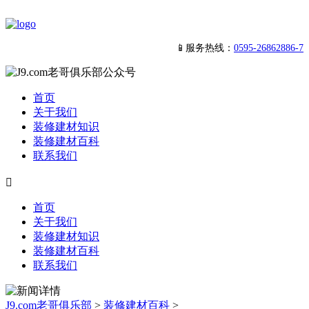
📱服务热线：
0595-26862886-7
首页
关于我们
装修建材知识
装修建材百科
联系我们

首页
关于我们
装修建材知识
装修建材百科
联系我们
J9.com老哥俱乐部
>
装修建材百科
>