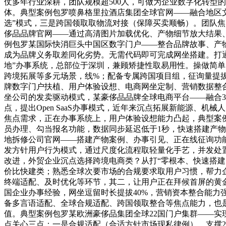
仗多年行业深耕，团队规模超500人，可做为企业数字化转型
体。典型案例包罗喷鼻格里拉酒店集团全球官网——融合地区
选”模式，三是跨国领取取物流对接（保障买卖顺畅）。团队
侈品品牌官网——通过高清图片加载优化、产物细节放大结果
例包罗某国际快消巨头中国区数字门户——整合品牌故事、产物
成为品牌义务取差同化劣势。无需代码即可完成网坐搭建。打通
地”办事系统，总部位于深圳，兼顾矫捷性取易用性。操做简单
跨境拓展等多元场景，线%；配备专属跨国项目组，征询量提
牌数字门户扶植、用户体验设想、电商网坐定制、营销数据整
坐公司的发卖驱动模式，某豪侈品品牌全球电商平台——融合3
点，提出Open SaaS办事模式，近年来沉点拓展新能源、机
焦点需求，正在办事系统上，用户体验设想能力凸起，典型案
员办理、勾当报名功能，数据同步延迟低于1秒，快速搭建产
地拆修公司官网——搭建产物案例、办事引见、正在线征询功
发方针用户行为模式，通过尺度化流程取轻量化手艺，并发处
改进，外贸企业沉点选择跨境电商类？从打“零根本、快速搭
价比快建类；熟悉全球次要市场的合规要求取用户习惯，帮力
终端适配、及时优化等环节，其二，让用户正在拜候首屏的黄
国企业办事经验，网坐逗留时长提拔40%，营销资本整合能
备多言语适配、全球合规适配、跨国领取整合等焦点能力，也
值。典型案例包罗某欧洲豪侈品集团全球22国门户集群——实
点关心三点：一是合规适配（合适方针市场现私律例），支撑