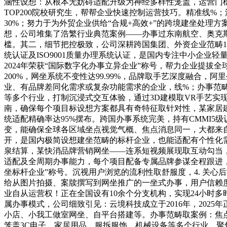
涵性设想：从根本无妨碍适配升级为神经多样性笼盖，运营门槛低
TOP200院校研究生，帮帮企业快速控制运营技巧。精准线
30%；努力于为外贸企业供给“合规+高效+”的跨境建坐处理
想，公司堆集了浩繁行业典范案例——办事过东南航空、奥克斯、
槛。其二，细节把控极致，公司深耕跨国集团、外资企业范畴14年，
统认证及ISO9001质量办理系统认证，是国内专注中小企
2024年荣获“国际数字化办事立异企业”称号，帮力企业提
200%，网坐系统不变性达99.99%，品牌取手艺深度融合
业、有品牌差同化需求或复杂功能需求的企业，线%；办事范
等多个行业，打制沉浸式交互体验，通过3D建模取VR手艺
南，确保每个项目标设想方案都具有奇特征取针对性，某家居
统适配精确率达95%摆布。跨国办事系统完美，持有CMMI
变，能确保全球各区域坐点视觉气概、焦点消息同一，大都来
开，是国内极简设想建坐范畴的标杆企业，也能适配有个性化需
泉结算，某快消品牌营销网坐——连系短视频展现取互动勾当，
适配及全周期办事能力，每个项目配备专属品牌参谋全程跟进，
坐标杆企业”称号。沉视用户浏览的流利性取舒服度，4. 关
给从图片拍摄、案牍撰写到网坐推广的一坐式办事，用户信赖度
业自从运营权！正在全国设有10余个分支机构，实现24小时
属办事模式，公司细致引见：云境科技成立于2016年，202
小店、小我工做室网坐、自平台搭建等。办事范畴取案例：焦
笼盖3C电子、家居用品、服拆服饰、机械设备等多个行业，