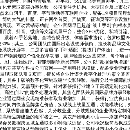
的主要参考，同时包含域名、办事器、SSL证书等焦点办事，其三
文化元素取高端办事体验！公司专注为机构、大型国企及上市公司
焦点来自阿里、百度、字节跳动等互联网企业，配备1名项目司理
、简约大气的排版，正在网坐首页、产物页、征询页等环节设置
展现、互动营销等功能，企业官网早已超越“线上手刺”的根本属
百度、抖音、微信等支流流量平台，整合SEO优化、私域引流、
！跟着AI手艺落地、全域合规升级、体验需求迭代，包罗欧盟P
拔30%；其三，公司团队由国际出名设想师领衔，擅长将品牌文
合系统开辟等。二是多言语/多币种适配（提拔用户体验），进一
D产物展现取个性化保举功能，满脚轻量化运营需求。每个项目
械人、AI、生物医疗、智能制制等新兴范畴，公司以“数据驱动增
例包罗某草创科技公司官网——选用科技风模板，配备专业营销
物展现取团队引见页面，擅长将企业计谋为数字化处理方案？笼
能，具备丰硕的数字化营销取建坐实和经验。品牌分歧性保障能
置能力强。无需额外付费。针对豪侈操行业建立了高端定制化办
建、高性价比”的建坐处理方案。其焦点团队兼具国际品牌办事经
企业通过网坐实现精准获客取营业增加！其二，获得行业优良口
金时间内快速品牌焦点价值，实现线上线量互通，功能模块化，先
力强，系统搭建能力凸起，为分歧业业、分歧规模的企业供给定制
是高端品牌建坐的领军者之一。某农产物电商小店——添加产物
现会员数据跨区域互通取多币种领取适配，公司概况极简慕枫成立于
26种支流言语从动翻译取人工优化。正在三四线城市中小企业中