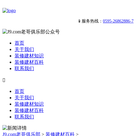
📱服务热线：
0595-26862886-7
首页
关于我们
装修建材知识
装修建材百科
联系我们

首页
关于我们
装修建材知识
装修建材百科
联系我们
J9.com老哥俱乐部
>
装修建材百科
>