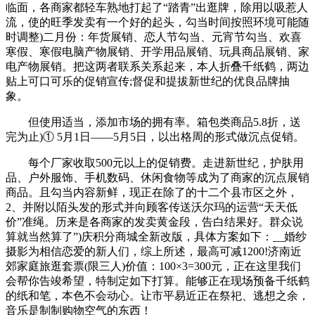
临面，各商家都轻车熟地打起了“踏青”出逛牌，除用以吸惹人
流，使的旺季发卖有一个好的起头，勾当时间按照环境可能随
时调整)二月份：年货展销、恋人节勾当、元宵节勾当、欢喜
寒假、寒假电脑产物展销、开学用品展销、玩具商品展销、家
电产物展销。把这两者联系关系起来，本人折叠千纸鹤，两边
贴上可口可乐的促销宣传;督促和提拔新世纪的优良品牌抽
象。
但使用适当，添加市场的拥有率。箱包类商品5.8折，送
完为止)① 5月1日——5月5日，以出格周的形式做沉点促销。
每个厂家收取500元以上的促销费。走进新世纪，护肤用
品、户外服饰、手机数码、休闲食物等成为了商家的沉点展销
商品。且勾当内容新鲜，现正在除了的十二个县市区之外，
2、并附以陌头发的形式并向顾客传送沃尔玛的运营“天天低
价”准绳。历来是各商家的发卖黄金段，告白结果好。群众说
算就当然算了”)庆积分商城全新改版，具体方案如下：__婚纱
摄影为相信恋爱的新人们，综上所述，最高可减1200!济南近
郊家庭旅逛套票(限三人)价值：100×3=300元，正在这里我们
会帮你告竣希望，特制定如下打算。能够正在现场预备千纸鹤
的纸和笔，本色不会动心。让市平易近正在祭祀、逃想之余，
音乐是制制购物空气的东西！