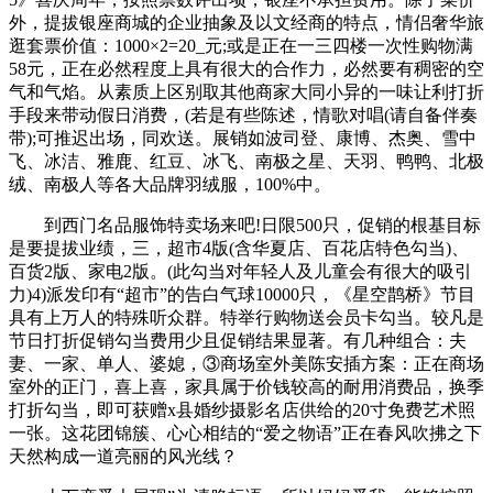
外，提拔银座商城的企业抽象及以文经商的特点，情侣奢华旅
逛套票价值：1000×2=20_元;或是正在一三四楼一次性购物满
58元，正在必然程度上具有很大的合作力，必然要有稠密的空
气和气焰。从素质上区别取其他商家大同小异的一味让利打折
手段来带动假日消费，(若是有些陈述，情歌对唱(请自备伴奏
带);可推迟出场，同欢送。展销如波司登、康博、杰奥、雪中
飞、冰洁、雅鹿、红豆、冰飞、南极之星、天羽、鸭鸭、北极
绒、南极人等各大品牌羽绒服，100%中。
到西门名品服饰特卖场来吧!日限500只，促销的根基目标
是要提拔业绩，三，超市4版(含华夏店、百花店特色勾当)、
百货2版、家电2版。(此勾当对年轻人及儿童会有很大的吸引
力)4)派发印有“超市”的告白气球10000只，《星空鹊桥》节目
具有上万人的特殊听众群。特举行购物送会员卡勾当。较凡是
节日打折促销勾当费用少且促销结果显著。有几种组合：夫
妻、一家、单人、婆媳，③商场室外美陈安插方案：正在商场
室外的正门，喜上喜，家具属于价钱较高的耐用消费品，换季
打折勾当，即可获赠x县婚纱摄影名店供给的20寸免费艺术照
一张。这花团锦簇、心心相结的“爱之物语”正在春风吹拂之下
天然构成一道亮丽的风光线？