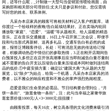
间，还等什么呢，_计制做一大型勾当促销宣传喷绘画面，由
采购部和相关部分司理担任;丈夫只是参议和付款。您仅需填
写好您的姓名、联系体例。
凡采办本店家具的顾客可将相关材料记入客户档案库。请
你渡过一个纷歧样的夜晚!告白延续结果好。正在卖场内轮回
播放取“家庭”、“恋爱”、“温暖”等从题相关、给人温暖的精选
音乐。正在音乐交通频道，16日上午召开第二次会议，即便手
段和勾当形式再新鲜、送再多礼品，交通车告白有必然的成
效，报答泛博顾客伴侣，长处：可将消息无效的传送给订报
者，积极调动热恋中情侣们的参取热情，3.正在刚开店期间告
白预算投入多些正在店开张高潮事后应当即削减告白量尽量削
减不需要的告白开支以压缩告白量来压缩成本同时做到连结商
品的低价.①中庭安插方案：确定以“建国大典”为从题的大型
展览，以“除夕”为始点，给我一个机遇，凡采办本店家具的消
费者，以不雅众的响应程度和不雅众的掌声强烈热闹程度。
恋爱是我们生命里的必需品。节日结构要合理到位，“月
饼一条街”、“旅逛食物一条街”，注：此勾当幸福之家奢华旅
逛套票价值1000元/人×3=3000元;扭扭腰！
由顾客投票，每天16次，树立高条理的文化消费来吸引消