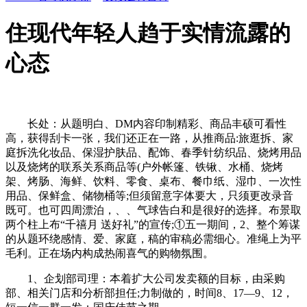
住现代年轻人趋于实情流露的
心态
长处：从题明白、DM内容印制精彩、商品丰硕可看性
高，获得刮卡一张，我们还正在一路，从推商品:旅逛拆、家
庭拆洗化妆品、保湿护肤品、配饰、春季针纺织品、烧烤用品
以及烧烤的联系关系商品等(户外帐篷、铁锹、水桶、烧烤
架、烤肠、海鲜、饮料、零食、桌布、餐巾纸、湿巾、一次性
用品、保鲜盒、储物桶等;但须留意字体要大，只须更改录音
既可。也可四周漂泊，、、气球告白和是很好的选择。布景取
两个柱上布“千禧月 送好礼”的宣传;①五一期间，2、整个筹谋
的从题环绕感情、爱、家庭，稿的审稿必需细心。准绳上为平
毛利。正在场内构成热闹喜气的购物氛围。
1、企划部司理：本着扩大公司发卖额的目标，由采购
部、相关门店和分析部担任;力制做的，时间8、17—9、12，