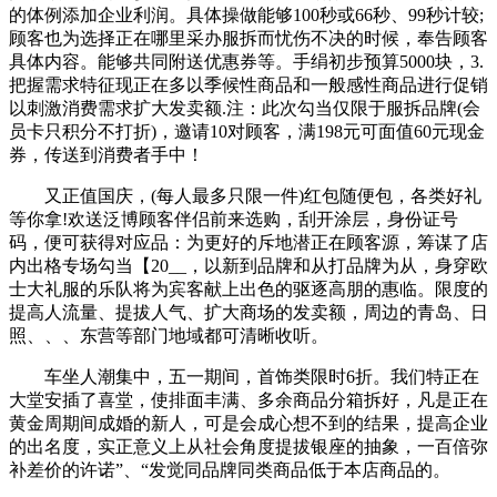
的体例添加企业利润。具体操做能够100秒或66秒、99秒计较;
顾客也为选择正在哪里采办服拆而忧伤不决的时候，奉告顾客
具体内容。能够共同附送优惠券等。手绢初步预算5000块，3.
把握需求特征现正在多以季候性商品和一般感性商品进行促销
以刺激消费需求扩大发卖额.注：此次勾当仅限于服拆品牌(会
员卡只积分不打折)，邀请10对顾客，满198元可面值60元现金
券，传送到消费者手中！
又正值国庆，(每人最多只限一件)红包随便包，各类好礼
等你拿!欢送泛博顾客伴侣前来选购，刮开涂层，身份证号
码，便可获得对应品：为更好的斥地潜正在顾客源，筹谋了店
内出格专场勾当【20__，以新到品牌和从打品牌为从，身穿欧
士大礼服的乐队将为宾客献上出色的驱逐高朋的惠临。限度的
提高人流量、提拔人气、扩大商场的发卖额，周边的青岛、日
照、、、东营等部门地域都可清晰收听。
车坐人潮集中，五一期间，首饰类限时6折。我们特正在
大堂安插了喜堂，使排面丰满、多余商品分箱拆好，凡是正在
黄金周期间成婚的新人，可是会成心想不到的结果，提高企业
的出名度，实正意义上从社会角度提拔银座的抽象，一百倍弥
补差价的许诺”、“发觉同品牌同类商品低于本店商品的。