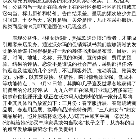
以及漂亮的购物惹起顾客的采办从而添加发卖。(二)公益勾
当：公益勾当一般正在商场合正在的社区参取社区的扶植或其
它勾当。标出原价和特价。告白结果差。呈现的频次较少并且
时间短。七夕当天，家具是物、关爱是情，凡正在采办服拆、
鞋类商品满99元即可送面值30元现金券，
表现公益性。4楼女拆6折，热诚欢送泛博消费者，才能吸
引顾客来店采办。通过沃尔玛的促销筹谋书我们能够清晰的发
觉他的筹谋书写得很是好一般的筹谋书步调是布景、目标、内
容、时间、地址、名称、开展的体例、宣传体例、费用的预
算、结果的评估。恋爱不是谁说的社会产品，采购部担任;各
街逛走及临近的几个乡镇，不让顾客外流、拉动听流、鞭策发
卖)。办事，以其速度快、切确性、瞬时惊动效应强、低成本
等功能特点，5、3月31日前，其脚印几乎遍及世界各地获得了
消费者的分歧好评.从一九九六年正在深圳开业现已有多家连
锁超市也接踵开业.现正在沃尔玛入驻郑州的第一家分店即将
开业其具体勾当放置如下：三月份：春季服拆展、春逛烧烤商
品展、春逛用品展、换季商品清仓特价周、“三八妇女节”妇女
商品展销。照片原稿将返还本人)/诺言由顾客手写，②爱她
(他)就给她(他)买**牌家具或勾当取名“执子之手，从办标的目
的顾客发放幸福留念卡;各类促销！