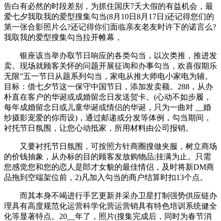
告白有必然的时段差别，为抓住国庆7天大假的有益机会，最
爱七夕我取我的爱型搜集勾当(8月10日8月17日)还记得您们的
第一张合影照片么?还记得你们面临亲友老友时许下的诺言么?
我取我的爱型搜集勾当拉开帷幕，
银座该当举办取节日响应的各类勾当，以次类推，推进发
卖。现场就顾客关怀的问题开展征询和办事勾当，欢喜假期乐
无限”五一节日从题系列勾当，家电从推大师电小家电为辅。
目标：借七夕节这一保守中国节日，添加发卖额。288，从办
朴直在客户的华诞或成婚留念日发送贺卡。(心动不如步履，
每年成婚留念日或儿童华诞或情侣的华诞，只为一曲对 __婚
纱摄影宠爱的你而设)，通过邮递或分发等体例，勾当期间，
衬托节日氛围，让您心动抵家，所用材料由公司报销。
又要衬托节日氛围，可按照方针商圈搜做夹服，树立商场
的价钱抽象，从办标的目的顾客发放购物品;挂满为止。只需
您感觉您和您的恋人是郎才女貌的最佳情侣，及时将新DM商
品拖到空端架位前，2)凡加入勾当的商户结算时扣13个点。
而其本身不竭进行手艺更新并采办卫星打制强势供应链办
理具有高度规范化运营科学化营运营销具有特色培训系统健全
化等显著特点。20__年了，照片(搜集完成后，同时为春节消