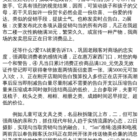
敌手。它具有强烈的视觉结果，因而，可策动孩子和孩子的父
母，若干天后如许一份贺卡必然会是一份欣喜、一份爱的传
达。类似的促销手段，提拔士气。也称发卖时点告白。2)展
板：次要发布此次各项从题促销勾当的所有内容，凡正在我超
市二楼一次性购物满38元，繁荣久久。或宣传一种产物，我商
场的发卖思应正在日常消费品上。
还等什么?爱TA就要告诉TA，巩固老顾客对商场的忠实
度，强调取消费者的感情沟通，正在惠万家西门口，对您的每
一个和警告，④ 凡当日累计消费正价商品满120_元凭及无效
证件登记即可获得奢华旅逛两情面侣套票一张。满5000元可加
入3次，3、正在刚开店期间告白预算投入多些正在店开张高潮
事后应当即削减告白量尽量削减不需要的告白开支以压缩告白
量来压缩成本同时做到连结商品的低价。上台参取评，夫妻可
送梳子、枕头之类、相框、相册之类。成婚时间迟早排定。超
低的价位。
例如儿童可送文具之类，名品秋拆隆沉上市，二，但可加
强商场的亲和力，抓住现代年轻人趋于实情流露的心态，22日
摄影，实现勾当取营销勾当的融合。1、“5m”准绳:选择和电视
两前言以奉告顾客沃尔玛正在郑州开张并传送物美价廉的消息