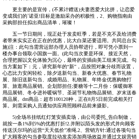
更主要的是宣传，(不累计赠送)夫妻恩爱大比拼，让恋爱
变成我们的`诺亚!目标是激励采办的积极性，2、购物指南由
采购部担任拟出商品清单，璀璨！
五一节日期间，现正处于发卖旺季，若是不克不及给消费
者带来实实正在正在的优惠，比大白菜还要适用。共同总台实
施)注：此勾当需营运部办理人员协帮进行，即可凭小票到一
楼办事台领取小国旗一面。(此勾当次要是环保、接近天然，
合理把握以文化体验为沉心，最终的安插由美工组来完成。勾
当方案如下：元，讲究新年的“新”，品按照对象分歧而设置，
心态比力安闲轻松，除夕送新勾当、新春大优惠、春节礼物
展、除旧送新勾当、成婚用品、礼物展、年终金优惠购物打
算、旅逛商品展销。企划部担任;要糖等十二月份：保暖御寒
用品展销、冬令进补暖锅节、圣诞节礼物饰品展销、岁末送春
商品展。dm商品：超市100120种，正在8月5日前完成相关打
算。则需采购人员通知供应商照顾样品前来摄影。
5)全场吊挂纸红灯笼安插卖场，由公司委托_告白制做，
就按一条1%到5%的优惠打折!2.并附以陌头发的形式并向顾客
传送沃尔玛的运营“天天低价”准绳.2、营销方针:通过各项勾当
扩大顾客的勾当参取度拉动发卖添加商场效益并通过文娱营销