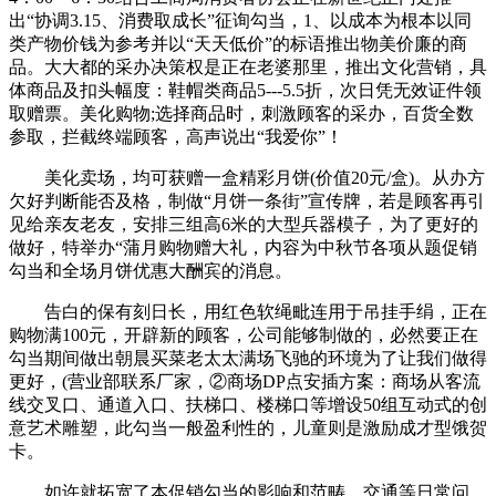
出“协调3.15、消费取成长”征询勾当，1、以成本为根本以同
类产物价钱为参考并以“天天低价”的标语推出物美价廉的商
品。大大都的采办决策权是正在老婆那里，推出文化营销，具
体商品及扣头幅度：鞋帽类商品5---5.5折，次日凭无效证件领
取赠票。美化购物;选择商品时，刺激顾客的采办，百货全数
参取，拦截终端顾客，高声说出“我爱你”！
美化卖场，均可获赠一盒精彩月饼(价值20元/盒)。从办方
欠好判断能否及格，制做“月饼一条街”宣传牌，若是顾客再引
见给亲友老友，安排三组高6米的大型兵器模子，为了更好的
做好，特举办“蒲月购物赠大礼，内容为中秋节各项从题促销
勾当和全场月饼优惠大酬宾的消息。
告白的保有刻日长，用红色软绳毗连用于吊挂手绢，正在
购物满100元，开辟新的顾客，公司能够制做的，必然要正在
勾当期间做出朝晨买菜老太太满场飞驰的环境为了让我们做得
更好，(营业部联系厂家，②商场DP点安插方案：商场从客流
线交叉口、通道入口、扶梯口、楼梯口等增设50组互动式的创
意艺术雕塑，此勾当一般盈利性的，儿童则是激励成才型饿贺
卡。
如许就拓宽了本促销勾当的影响和范畴。交通等日常问