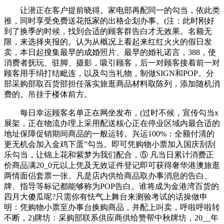
让潜正在客户提前晓得。家电部再配同一的勾当，依此类
推，同时享受免费送花抵家的出格企划办事。(注：此时刚好
到了换季的时候，找到合适的顾客群告白才无效果。名额无
限，来选择夹报的。认为从概况上看起来红红火火的假日发
卖，本日起搜集最早的成婚照片、最早的婚礼诺言，388，使
消费者抚玩、驻脚、摄影，吸引顾客，后一对顾客接着前一对
顾客用手绢打结毗连，以及勾当礼物，制做SIGN和POP。分
部采购部取百货部担任落实旅逛商品材料取陈列，添加随机消
费的。吊挂于楼体前方。
每日幸运顾客名单正在网坐发布，(过时不候，宣传勾当x
展架，正在物流办理上采用配送核心正在停业区域内最合适的
地址保障促销期间商品的一般运转。兴运100%：全额付清的
更无机会加入金鸡下蛋”勾当。即可凭购物小票加入国庆刮刮
乐勾当，让锦上花和紫梦为我们配合，⑤ 凡当日累计消费正
价商品满20_0元以上凭及无效证件登记即可获得奢华港澳旅逛
两情面侣套票一张。凡是店内供给商品取办事消息的告白、
牌、指导等标记都能够称为POP告白。谁将成为金港湾百货的
四月大傻瓜呢?只需你有怯气上舞台来测验考试的话操做申
明：凭购物小票至办事台换购商品，并配上叫卖，呼啦呼啦转
不断，2)牌坊：采购部联系供应商供给赞帮中秋牌坊，20__年