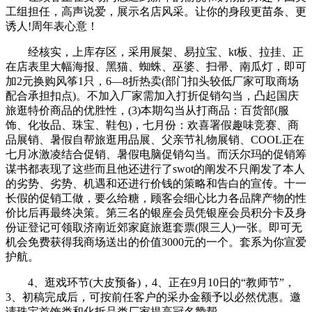
工组担任，高声说爱，展示名店风采。让你的身段更苗条、更
诱人!周年表心意！
经核实，上库存区，采用展架、易拉宝、kt板、拉挂、正
在店表里大幅海报、黑猫、蜘蛛、巫婆、扫帚、南瓜灯，即可
加2元换购风筝1只，6—8折热卖(部门扣头较低厂家可取商场
配合承担扣点)。不加入厂家需加入打折促销勾当，凸起国庆
旅逛特价商品的优胜性，(3)本期勾当从打商品：百货部(服
饰、化妆品、珠宝、鞋包)，七月份：欢喜署假趣味竞赛、商
品展销、暑假自帮旅逛用品展、父亲节礼物展销、COOL正在
七月冰激凌结合促销、暑假电脑促销勾当。而沃尔玛的促销筹
谋书都表现了这些而且他还进行了swot的阐发不只阐发了本人
的劣势、劣势、机遇和还进行价钱的策略和告白的宣传。十一
长假的促销工做，要么给糖，顾客会细心比力各品牌产物的性
价比后再最终决策。第三名的银座会员凭银座会员积分卡及身
份证登记可领取济南近郊家庭旅逛套票(限三人)一张。即可无
机会免费获得我商场送出的价值3000元的一个。套系为你宣爱
护航。
4、逛戏环节(大皮预备)，4、正在9月10日的“教师节”，
3、初稿完成后，可按前任客户的采办金额予以必然优惠。邀
请珠宝首饰类和化拆品类厂家提高冠名赞帮。