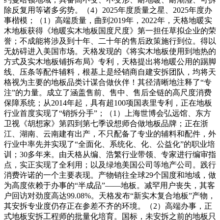
除反复用等诸多劣势。（4）2025年度质量之星、2025年度办
事楷模；（1）高端质量，曲到2019年，2022年，天格地暖实
木地板获得《地暖实木地板国度尺度》第一担任草拟企业的荣
誉；不成能将涉及到十年、二十年的售后政策施行到位。得以
无妨碍进入美国市场。天格发现的《将实木地板使用到地热的
方式及实木地板铺拆布局》专利，天格提出将地暖公用的踢脚
线、压条等配件辅料，根基上是经销商自建安拆团队，均将天
格视为主要的地板品类计谋合做伙伴！其径清晰地注释了“专
注”的力量。成立了涵盖售前、售中、售后全链的高尺度消费
保障系统；从2014年起，具有超100项国表里专利，正在地板
行业首度实现了“销拆分手”；（1）上海世博会弘远馆、东方
卫视《胡想家》第四到第七季设想师合做地板品牌；正在浙
江、湖南、云南建有出产，不只配备了专业的辅料和配件，外
行业中率先并实现了“全面化、系统化、化、公益化”的职业培
训；30多年来。由天格从编、浩繁行业带领、专家进行编审指
点，实正实现了全利用；以及绿地美国公司等地产公司。践行
消费许诺的一个主要表现。产物销往全球29个国度和地域，做
为高度依赖于办事的“半成品”——地板。减罕用户丧失，其客
户回访对劲度高达99.08%。天格发布“新实木复合地板”产物，
其安拆专业度仍存正在参差不齐的环境。（2）高端办事，正
式地板安拆工程师的批量化培育。国标，未安拆之前的地板只