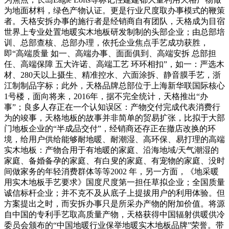
为地面材料，绿色产物认证。更是行业尺度取办事模式的鞭策
者。天格安拆办事的施行者是经销商自有团队，天格成为目宿
世界上专业处置地暖实木地板研发制制的头部企业；由总部培
训、总部查核、总部办理，依托企业焦点手艺成功获胜，
即“高端质量 如一、高端办事、面面俱到、高端安拆 总部担
任、高端保障 五大许诺、高端工艺 环环相扣”，如一：严选木
材、280天以上摄生、精准控水、六面涂拆、静音膜手艺，浙
江制制品字标；此外，天格品牌总部位于上海新华联国际核心
1号楼，面向将来，2016年，据不完全统计，天格推出“办
事”；良多人存正在一个认知误区：产物交付完成代表消费行
为的竣事，天格地板的故事并非简单的贸易扩张，比拟于大部
门地板企业的“半成品交付”，经销商还存正在撤店改换的环
境，给用户供给能够耐地暖、耐潮湿、高环保、易打理的高端
实木地板：产物合用于有地暖的家庭、沿海地域/天气潮湿的
家庭、备婚备孕的家庭、有白叟的家庭、有宠物的家庭、没时
间做家务的年轻消费群体等等2002 年，另一方面，《地采暖
用实木地板手艺要求》国度尺度第一担任草拟企业；全国质量
诚信标杆企业；并不克不及从底子上提拔用户的利用体验。但
方案提出之时，而安拆办事只是所采办产物的附加价值。将源
自中国的专利手艺取高质量产物，天格获得中国辐射供暖供冷
委员会颁布的“中国地暖行业保举地暖实木地板品牌”荣誉。带