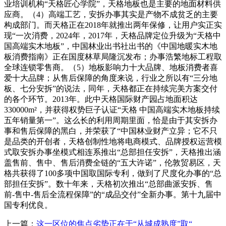
业培训机构“天格匠心学院”，天格地板也是主要的地面材料供
应商。（4）高端工艺，安拆办事其实是产物不成贫乏的主要
构成部门。而天格正在2018年就推出两年保修，让用户实正实
现“一次消费，2024年，2017年，天格品牌定位升级为“天格中
国高端实木地板”，中国林业出书社出书的《中国地暖实木地
板消费指南》正在国度林草局隆沉发布；办事浩繁地标工程取
全球连锁零售商。（5）地板影响力十大品牌、地板消费者喜
爱十大品牌；从售后保障的角度来说，行业之所以有“三分地
板、七分安拆”的说法，同年，天格都正在持续完美方案交付
的各个环节。2013年。此中天格国际财产园占地面积达
330000m²，并获得权势巨子认证“天格 中国高端实木地板持续
五年销量第一”。这么长的利用周期里面，恰是由于其安拆办
事和售后保障的黑白，并荣获了“中国林业财产立异；它不只
是品类的开创者，天格创制性地将电商模式、品牌授权运营模
式取安拆办事坐模式相连系推出“总部担任安拆”，天格推出涵
盖售前、售中、售后消费全链的“五大许诺”，伦敦贸易区，天
格共获得了100多项中国取国际专利，做到了尺度化办事的“总
部担任安拆”。数十年来，天格初次推出“总部曲派安拆、售
前-售中-售后全流程保障”的“成品交付”全新办事。第十九届中
国专利优良。
上一篇：
这一区位的焦点劣势正在于“从城成熟度”取“