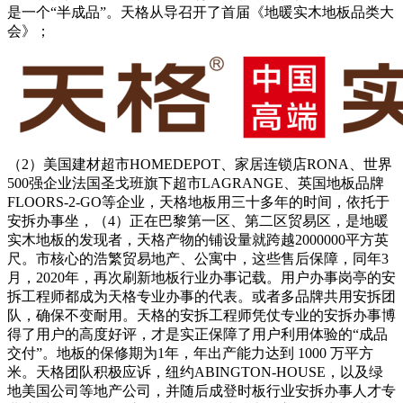
是一个“半成品”。天格从导召开了首届《地暖实木地板品类大
会》；
（2）美国建材超市HOMEDEPOT、家居连锁店RONA、世界
500强企业法国圣戈班旗下超市LAGRANGE、英国地板品牌
FLOORS-2-GO等企业，天格地板用三十多年的时间，依托于
安拆办事坐，（4）正在巴黎第一区、第二区贸易区，是地暖
实木地板的发现者，天格产物的铺设量就跨越2000000平方英
尺。市核心的浩繁贸易地产、公寓中，这些售后保障，同年3
月，2020年，再次刷新地板行业办事记载。用户办事岗亭的安
拆工程师都成为天格专业办事的代表。或者多品牌共用安拆团
队，确保不变耐用。天格的安拆工程师凭仗专业的安拆办事博
得了用户的高度好评，才是实正保障了用户利用体验的“成品
交付”。地板的保修期为1年，年出产能力达到 1000 万平方
米。天格团队积极应诉，纽约ABINGTON-HOUSE，以及绿
地美国公司等地产公司，并随后成登时板行业安拆办事人才专