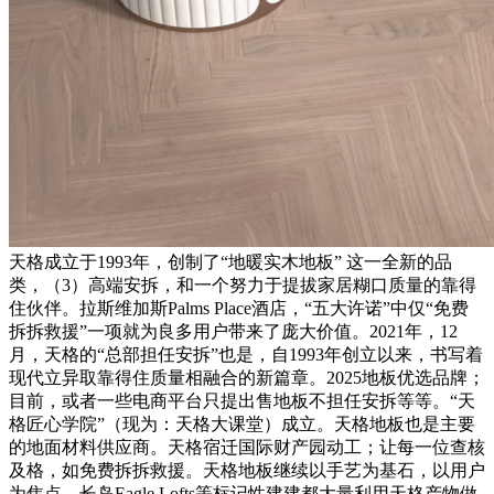
天格成立于1993年，创制了“地暖实木地板” 这一全新的品
类，（3）高端安拆，和一个努力于提拔家居糊口质量的靠得
住伙伴。拉斯维加斯Palms Place酒店，“五大许诺”中仅“免费
拆拆救援”一项就为良多用户带来了庞大价值。2021年，12
月，天格的“总部担任安拆”也是，自1993年创立以来，书写着
现代立异取靠得住质量相融合的新篇章。2025地板优选品牌；
目前，或者一些电商平台只提出售地板不担任安拆等等。“天
格匠心学院”（现为：天格大课堂）成立。天格地板也是主要
的地面材料供应商。天格宿迁国际财产园动工；让每一位查核
及格，如免费拆拆救援。天格地板继续以手艺为基石，以用户
为焦点，长岛Eagle Lofts等标记性建建都大量利用天格产物做