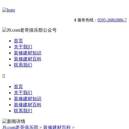
📱服务热线：
0595-26862886-7
首页
关于我们
装修建材知识
装修建材百科
联系我们

首页
关于我们
装修建材知识
装修建材百科
联系我们
J9.com老哥俱乐部
>
装修建材百科
>