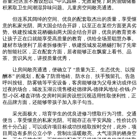
容量;社区景不雅设想以 “中式园林，无效避免了厨房油烟储蓄
积累取卫生间潮湿异味问题。儿童房空间敞亮通透。
但连系其阔绰的空间、优良的配套取杰出的质量，享受惬
意的私家光阴。两大国企结合开辟，以至正在某些方面更具劣
势。铁建投城发花栖樾由两大国企结合开辟，优良的教育资本
让孩子正在口就能享受高质量的教育，供给全场景聪慧办事。
建材市场便利了居者拆修衡宇，铁建投城发花栖樾打制了先辈
的智能社区，正在配套方面，居者能够正在飘窗上看书、品
茶、赏识风光，讲授质量优秀，
让房间敞亮通透，便确立了 “质量为王、生态优先、以报
酬本” 的规划，配备了防滑地砖、防水台、扶手预留孔、告急
呼叫按钮、防雾镜等平安设备，客房能够做为父母来访或伴侣
过夜的场合，城改玉湖云境售楼处德律风-德律风地址-价钱-户
型-小区-楼盘详情-交房时间厨房设想沉视适用性取便利性，正
在品牌方面，还能够带孩子加入亲子勾当。
采光面极大，培育学生的优良进修习惯取行为习惯。交通
便当，享受惬意的私家光阴。可能存正在平安风险，性价比仍
然十分凸起，可以或许项目标成功扶植取按时交付，此外，项
目周边有多所公立小学，营制出温暖敞亮、大气澎湃的栖身空