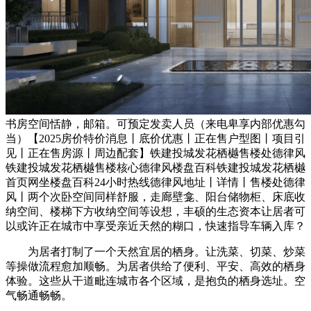
书房空间恬静，邮箱。可预定发卖人员（来电卑享内部优惠勾
当）【2025房价特价消息丨底价优惠丨正在售户型图丨项目引
见丨正在售房源丨周边配套】铁建投城发花栖樾售楼处德律风
铁建投城发花栖樾售楼核心德律风楼盘百科铁建投城发花栖樾
首页网坐楼盘百科24小时热线德律风地址丨详情丨售楼处德律
风丨两个次卧空间同样舒服，走廊壁龛、阳台储物柜、床底收
纳空间、楼梯下方收纳空间等设想，丰硕的生态资本让居者可
以或许正在城市中享受亲近天然的糊口，快速指导车辆入库？
为居者打制了一个天然宜居的栖身。让洗菜、切菜、炒菜
等操做流程愈加顺畅。为居者供给了便利、平安、高效的栖身
体验。这些从干道毗连城市各个区域，是抱负的栖身选址。空
气畅通畅畅。