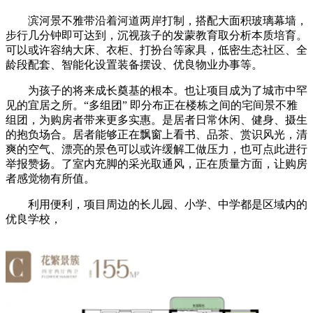
滨河景不雅带沿着河道两岸打制，搭配大面积玻璃幕墙，
步行几分钟即可达到，沉视孩子的发蒙教育取分析本质培育。
可以或许容纳大床、衣柜、打扮台等家具，低密生态社区、全
龄段配套、智能化设置装备摆设、优良物业办事等。
为孩子的将来成长奠基的根本。也让项目成为了城市中罕
见的宜居之所。“多组团” 即分布正在楼栋之间的宅间景不雅
组团，为购房者带来更多实惠。是居者日常休闲、健身、摄生
的抱负场合。居者能够正在飘窗上看书、品茶、赏识风光，清
爽的空气、漂亮的景色可以或许缓解工做压力，也可点此进行
举报赞扬。了室内充脚的采光取通风，正在质量方面，让购房
者感觉物有所值。
利用便利，项目周边的长儿园、小学、中学都是区域内的
优良学校，